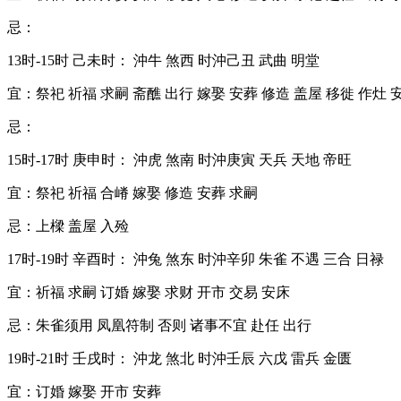
忌：
13时-15时 己未时： 沖牛 煞西 时沖己丑 武曲 明堂
宜：祭祀 祈福 求嗣 斋醮 出行 嫁娶 安葬 修造 盖屋 移徙 作灶 
忌：
15时-17时 庚申时： 沖虎 煞南 时沖庚寅 天兵 天地 帝旺
宜：祭祀 祈福 合嵴 嫁娶 修造 安葬 求嗣
忌：上樑 盖屋 入殓
17时-19时 辛酉时： 沖兔 煞东 时沖辛卯 朱雀 不遇 三合 日禄
宜：祈福 求嗣 订婚 嫁娶 求财 开市 交易 安床
忌：朱雀须用 凤凰符制 否则 诸事不宜 赴任 出行
19时-21时 壬戌时： 沖龙 煞北 时沖壬辰 六戊 雷兵 金匮
宜：订婚 嫁娶 开市 安葬