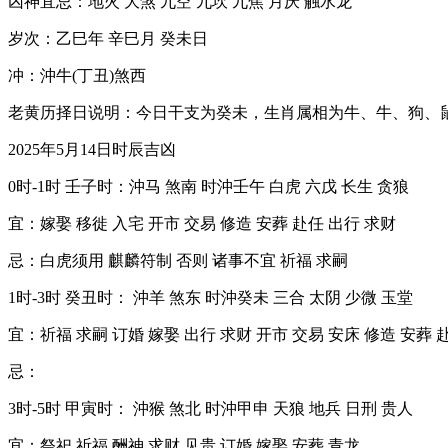
凶神宜忌：地火 大煞 九空 九坎 九焦 月厌 触水龙
岁次：乙巳年 辛巳月 癸未日
冲：沖牛(丁丑)煞西
老黄历择日说明：今日干支为癸未，生肖属相为牛、牛、狗、
2025年5月14日时辰吉凶
0时-1时 壬子时：沖马 煞南 时沖壬午 白虎 六戊 长生 贪狼
宜：嫁娶 移徙 入宅 开市 交易 修造 安葬 赴任 出行 求财
忌：白虎须用 麒麟符制 否则 诸事不宜 祈福 求嗣
1时-3时 癸丑时： 沖羊 煞东 时沖癸未 三合 太阴 少微 玉堂
宜：祈福 求嗣 订婚 嫁娶 出行 求财 开市 交易 安床 修造 安葬 
忌：
3时-5时 甲寅时： 沖猴 煞北 时沖甲申 天狼 地兵 日刑 贵人
宜：祭祀 祈福 酬神 求财 见贵 订婚 嫁娶 安葬 青龙