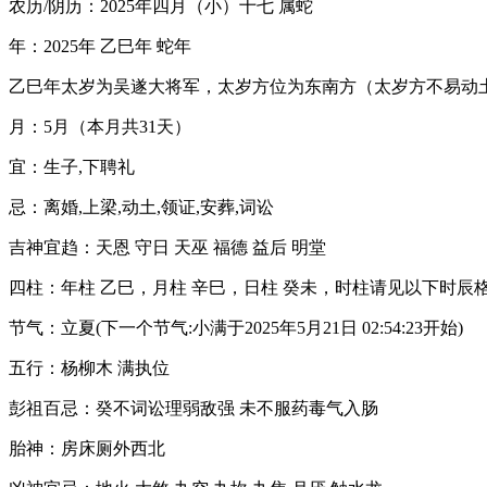
农历/阴历：2025年四月（小）十七 属蛇
年：2025年 乙巳年 蛇年
乙巳年太岁为吴遂大将军，太岁方位为东南方（太岁方不易动
月：5月（本月共31天）
宜：生子,下聘礼
忌：离婚,上梁,动土,领证,安葬,词讼
吉神宜趋：天恩 守日 天巫 福德 益后 明堂
四柱：年柱 乙巳，月柱 辛巳，日柱 癸未，时柱请见以下时辰
节气：立夏(下一个节气:小满于2025年5月21日 02:54:23开始)
五行：杨柳木 满执位
彭祖百忌：癸不词讼理弱敌强 未不服药毒气入肠
胎神：房床厕外西北