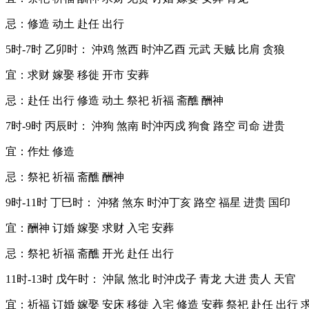
忌：修造 动土 赴任 出行
5时-7时 乙卯时： 沖鸡 煞西 时沖乙酉 元武 天贼 比肩 贪狼
宜：求财 嫁娶 移徙 开市 安葬
忌：赴任 出行 修造 动土 祭祀 祈福 斋醮 酬神
7时-9时 丙辰时： 沖狗 煞南 时沖丙戍 狗食 路空 司命 进贵
宜：作灶 修造
忌：祭祀 祈福 斋醮 酬神
9时-11时 丁巳时： 沖猪 煞东 时沖丁亥 路空 福星 进贵 国印
宜：酬神 订婚 嫁娶 求财 入宅 安葬
忌：祭祀 祈福 斋醮 开光 赴任 出行
11时-13时 戊午时： 沖鼠 煞北 时沖戊子 青龙 大进 贵人 天官
宜：祈福 订婚 嫁娶 安床 移徙 入宅 修造 安葬 祭祀 赴任 出行 