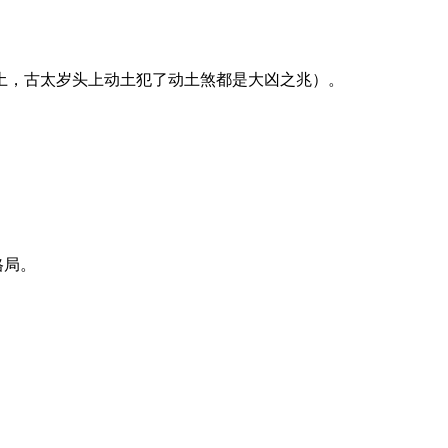
土，古太岁头上动土犯了动土煞都是大凶之兆）。
格局。