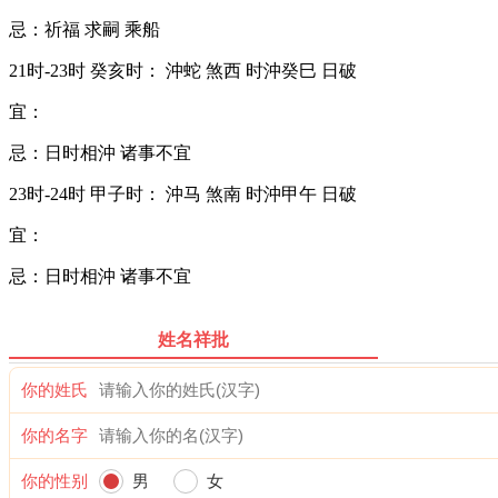
忌：祈福 求嗣 乘船
21时-23时 癸亥时： 沖蛇 煞西 时沖癸巳 日破
宜：
忌：日时相沖 诸事不宜
23时-24时 甲子时： 沖马 煞南 时沖甲午 日破
宜：
忌：日时相沖 诸事不宜
姓名祥批
你的姓氏
你的名字
你的性别
男
女