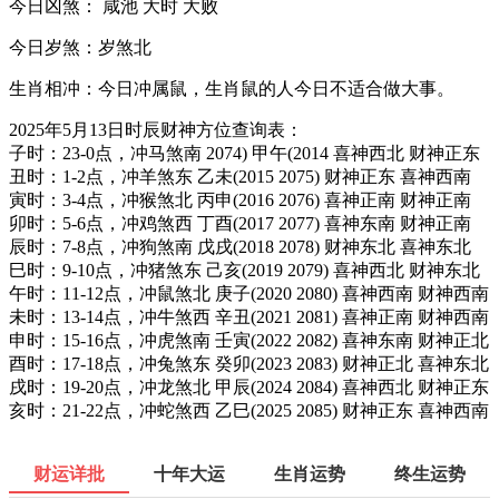
今日凶煞： 咸池 大时 大败
今日岁煞：岁煞北
生肖相冲：今日冲属鼠，生肖鼠的人今日不适合做大事。
2025年5月13日时辰财神方位查询表：
子时：23-0点，冲马煞南 2074) 甲午(2014 喜神西北 财神正东
丑时：1-2点，冲羊煞东 乙未(2015 2075) 财神正东 喜神西南
寅时：3-4点，冲猴煞北 丙申(2016 2076) 喜神正南 财神正南
卯时：5-6点，冲鸡煞西 丁酉(2017 2077) 喜神东南 财神正南
辰时：7-8点，冲狗煞南 戊戌(2018 2078) 财神东北 喜神东北
巳时：9-10点，冲猪煞东 己亥(2019 2079) 喜神西北 财神东北
午时：11-12点，冲鼠煞北 庚子(2020 2080) 喜神西南 财神西南
未时：13-14点，冲牛煞西 辛丑(2021 2081) 喜神正南 财神西南
申时：15-16点，冲虎煞南 壬寅(2022 2082) 喜神东南 财神正北
酉时：17-18点，冲兔煞东 癸卯(2023 2083) 财神正北 喜神东北
戌时：19-20点，冲龙煞北 甲辰(2024 2084) 喜神西北 财神正东
亥时：21-22点，冲蛇煞西 乙巳(2025 2085) 财神正东 喜神西南
财运详批
十年大运
生肖运势
终生运势