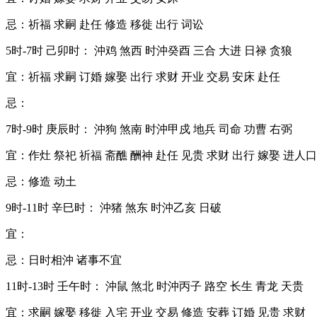
忌：祈福 求嗣 赴任 修造 移徙 出行 词讼
5时-7时 己卯时： 沖鸡 煞西 时沖癸酉 三合 大进 日禄 贪狼
宜：祈福 求嗣 订婚 嫁娶 出行 求财 开业 交易 安床 赴任
忌：
7时-9时 庚辰时： 沖狗 煞南 时沖甲戍 地兵 司命 功曹 右弼
宜：作灶 祭祀 祈福 斋醮 酬神 赴任 见贵 求财 出行 嫁娶 进人口
忌：修造 动土
9时-11时 辛巳时： 沖猪 煞东 时沖乙亥 日破
宜：
忌：日时相沖 诸事不宜
11时-13时 壬午时： 沖鼠 煞北 时沖丙子 路空 长生 青龙 天贵
宜：求嗣 嫁娶 移徙 入宅 开业 交易 修造 安葬 订婚 见贵 求财