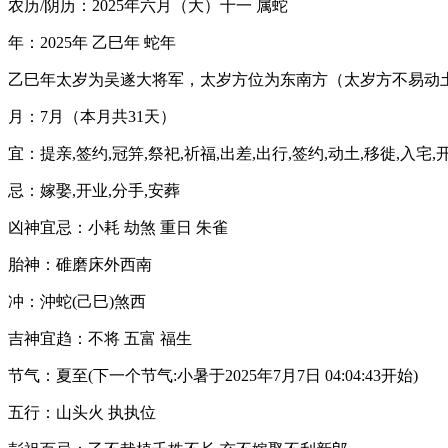
农历/阴历：2025年六月（大）十一 属蛇
年：2025年 乙巳年 蛇年
乙巳年太岁为吴遂大将军，太岁方位为东南方（太岁方不易动
月：7月（本月共31天）
宜：提亲,签约,冠笄,祭祀,祈福,出差,出行,签约,动土,移徙,入宅,
忌：嫁娶,开业,分手,安葬
凶神宜忌：小耗 劫煞 重日 朱雀
胎神：碓磨床外西南
冲：沖蛇(己巳)煞西
吉神宜趋：不将 五富 福生
节气：夏至(下一个节气:小暑于2025年7月7日 04:04:43开始)
五行：山头火 执执位