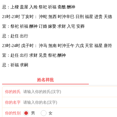
忌：上樑 盖屋 入殓 祭祀 祈福 斋醮 酬神
21时-23时 丁亥时： 沖蛇 煞西 时沖辛巳 日刑 福星 进贵 天德
宜：祭祀 祈福 酬神 订婚 嫁娶 求财 入宅 安葬
忌：赴任 出行
23时-24时 戊子时： 沖马 煞南 时沖壬午 六戊 天官 福星 唐符
宜：赴任 出行 求财 见贵 祭祀 酬神
忌：祈福 求嗣
姓名祥批
你的姓氏
你的名字
你的性别
男
女