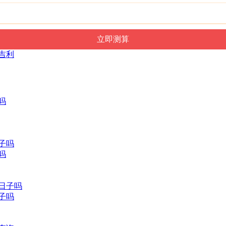
最吉利
吗
日子吗