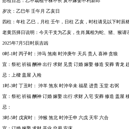
彭祖百忌：乙不栽植千株不长 亥不嫁娶不利新郎
岁次：乙巳年 壬午月 乙亥日
四柱：年柱 乙巳，月柱 壬午，日柱 乙亥，时柱请见以下时辰
老黄历择日说明：今天干支为乙亥，生肖属相为蛇、猪、猴请
2025年7月5日时辰吉凶
0时-1时 丙子时：沖马 煞南 时沖庚午 天兵 贵人 喜神 贪狼
宜：祭祀 祈福 酬神 出行 求财 见贵 订婚 嫁娶 修造 安葬 青龙 
忌：上樑 盖屋 入殓
1时-3时 丁丑时： 沖羊 煞东 时沖辛未 福星 进贵 玉堂 右弼
宜：祭祀 祈福 酬神 订婚 嫁娶 出行 求财 入宅 安葬 修造 盖屋 
忌：
3时-5时 戊寅时： 沖猴 煞北 时沖壬申 六戊 天牢 六合
宜：订婚 嫁娶 求财 开业 交易 安床