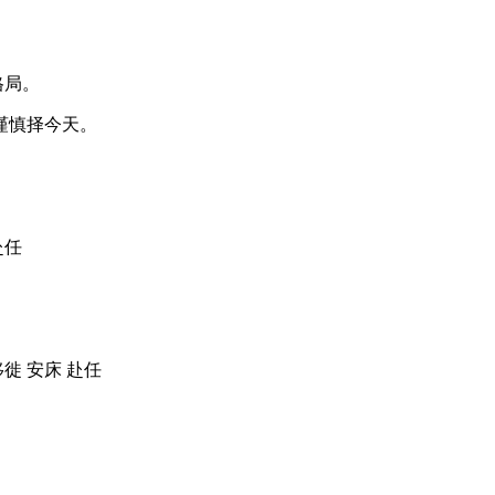
格局。
谨慎择今天。
赴任
移徙 安床 赴任