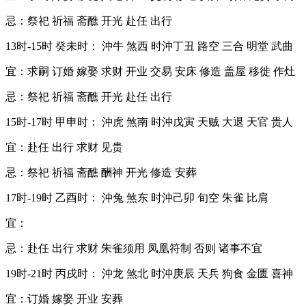
忌：祭祀 祈福 斋醮 开光 赴任 出行
13时-15时 癸未时： 沖牛 煞西 时沖丁丑 路空 三合 明堂 武曲
宜：求嗣 订婚 嫁娶 求财 开业 交易 安床 修造 盖屋 移徙 作灶
忌：祭祀 祈福 斋醮 开光 赴任 出行
15时-17时 甲申时： 沖虎 煞南 时沖戊寅 天贼 大退 天官 贵人
宜：赴任 出行 求财 见贵
忌：祭祀 祈福 斋醮 酬神 开光 修造 安葬
17时-19时 乙酉时： 沖兔 煞东 时沖己卯 旬空 朱雀 比肩
宜：
忌：赴任 出行 求财 朱雀须用 凤凰符制 否则 诸事不宜
19时-21时 丙戌时： 沖龙 煞北 时沖庚辰 天兵 狗食 金匮 喜神
宜：订婚 嫁娶 开业 安葬