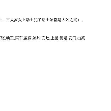
土，古太岁头上动土犯了动土煞都是大凶之兆）。
开张,动工,买车,盖房,签约,安灶,上梁,复婚,安门,出殡