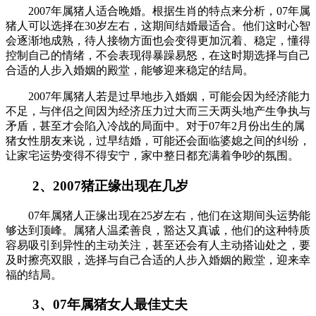
2007年属猪人适合晚婚。根据生肖的特点来分析，07年属
猪人可以选择在30岁左右，这期间结婚最适合。他们这时心智
会逐渐地成熟，待人接物方面也会变得更加沉着、稳定，懂得
控制自己的情绪，不会表现得暴躁易怒，在这时期选择与自己
合适的人步入婚姻的殿堂，能够迎来稳定的结局。
2007年属猪人若是过早地步入婚姻，可能会因为经济能力
不足，与伴侣之间因为经济压力过大而三天两头地产生争执与
矛盾，甚至才会陷入冷战的局面中。对于07年2月份出生的属
猪女性朋友来说，过早结婚，可能还会面临婆媳之间的纠纷，
让家宅运势变得不得安宁，家中整日都充满着争吵的氛围。
2、2007猪正缘出现在几岁
07年属猪人正缘出现在25岁左右，他们在这期间头运势能
够达到顶峰。属猪人温柔善良，豁达又真诚，他们的这种特质
容易吸引到异性的主动关注，甚至还会有人主动搭讪处之，要
及时擦亮双眼，选择与自己合适的人步入婚姻的殿堂，迎来幸
福的结局。
3、07年属猪女人最佳丈夫