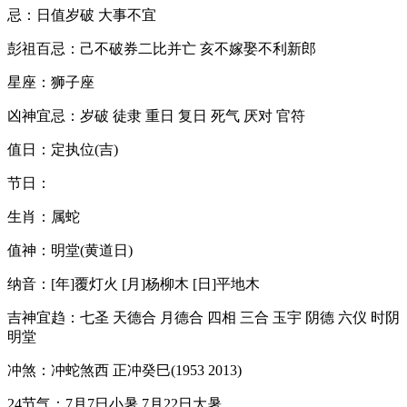
忌：日值岁破 大事不宜
彭祖百忌：己不破券二比并亡 亥不嫁娶不利新郎
星座：狮子座
凶神宜忌：岁破 徒隶 重日 复日 死气 厌对 官符
值日：定执位(吉)
节日：
生肖：属蛇
值神：明堂(黄道日)
纳音：[年]覆灯火 [月]杨柳木 [日]平地木
吉神宜趋：七圣 天德合 月德合 四相 三合 玉宇 阴德 六仪 时阴
明堂
冲煞：冲蛇煞西 正冲癸巳(1953 2013)
24节气：7月7日小暑 7月22日大暑