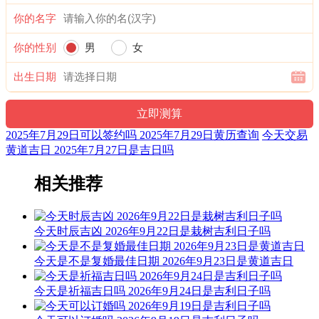
定可魁货及安床，结婚合和百代昌；安葬平基亦可用，不宜见
你的名字
官说短长。
修造用之相无虑，粮解逢之都不良；入宅作灶莫大意，如有紫
你的性别
男
女
薇亦无妨。
出生日期
十二值神：明堂 — 吉：俗称“大黄道日”。古籍云：贵人星，
明辅星，利见大人，利有攸往，怕作必成。
六曜：大安 — 吉：依古籍观点，寓意万事化吉，宜办喜事。
2025年7月29日可以签约吗 2025年7月29日黄历查询
今天交易
日本民间考试、结婚、出行等多择此日。
黄道吉日 2025年7月27日是吉日吗
六曜，又称孔明六曜星、小六壬，是中国传统历法中的一种注
相关推荐
文。后来传至日本，并于当地流行，而在中国影响日渐式微。
阳贵神：正北 月相：娥眉月 岁破位：西北
今天时辰吉凶 2026年9月22日是栽树吉利日子吗
福神：正北 月支：未土 年太岁：吴遂
今天是不是复婚最佳日期 2026年9月23日是黄道吉日
喜神：东北 月令：癸未 日禄：午命互禄 壬命进禄
今天是祈福吉日吗 2026年9月24日是吉利日子吗
易经卦象：风地观
阴贵神：西南 物候：土润溽暑 犯太岁：蛇、猪、虎、猴