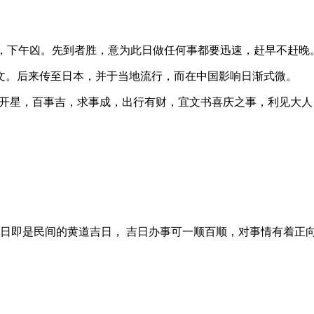
午吉，下午凶。先到者胜，意为此日做任何事都要迅速，赶早不赶晚
文。后来传至日本，并于当地流行，而在中国影响日渐式微。
，天开星，百事吉，求事成，出行有财，宜文书喜庆之事，利见大
道日即是民间的黄道吉日， 吉日办事可一顺百顺，对事情有着正向