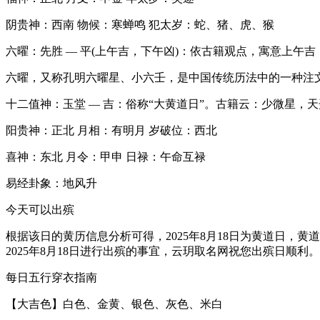
阴贵神：西南 物候：寒蝉鸣 犯太岁：蛇、猪、虎、猴
六曜：先胜 — 平(上午吉，下午凶)：依古籍观点，寓意上
六曜，又称孔明六曜星、小六壬，是中国传统历法中的一种注
十二值神：玉堂 — 吉：俗称“大黄道日”。古籍云：少微星
阳贵神：正北 月相：有明月 岁破位：西北
喜神：东北 月令：甲申 日禄：午命互禄
易经卦象：地风升
今天可以出殡
根据该日的黄历信息分析可得，2025年8月18日为黄道日，黄
2025年8月18日进行出殡的事宜，云玥取名网祝您出殡日顺利。
每日五行穿衣指南
【大吉色】白色、金黄、银色、灰色、米白