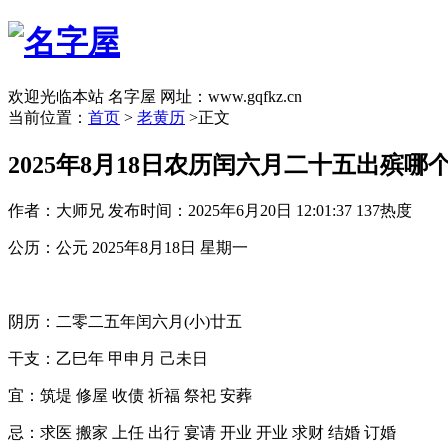
欢迎光临本站 名字屋 网址：www.gqfkz.cn
当前位置：
首页
>
老黄历
>正文
2025年8月18日农历闰六月二十五出殡哪
作者：大师兄
发布时间：2025年6月20日 12:01:37
137热度
公历：公元 2025年8月18日 星期一
阴历：二零二五年闰六月(小)廿五
干支：乙巳年 甲申月 己未日
宜：筑堤 修屋 收债 祈福 祭祀 安葬
忌：求医 搬家 上任 出行 宴请 开业 开业 求财 结婚 订婚