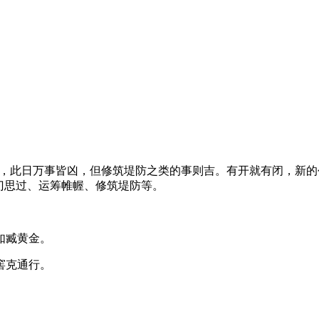
观点，此日万事皆凶，但修筑堤防之类的事则吉。有开就有闭，新
门思过、运筹帷幄、修筑堤防等。
如臧黄金。
窖克通行。