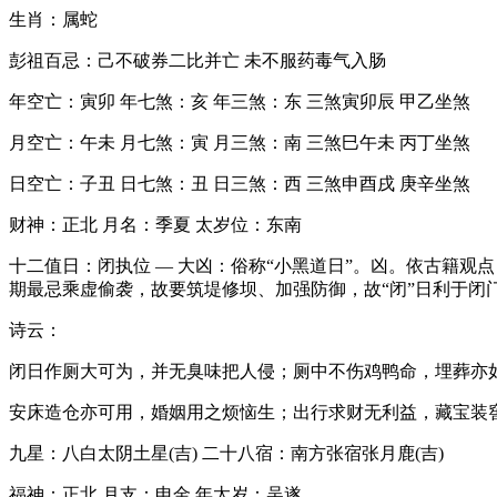
生肖：属蛇
彭祖百忌：己不破券二比并亡 未不服药毒气入肠
年空亡：寅卯 年七煞：亥 年三煞：东 三煞寅卯辰 甲乙坐煞
月空亡：午未 月七煞：寅 月三煞：南 三煞巳午未 丙丁坐煞
日空亡：子丑 日七煞：丑 日三煞：西 三煞申酉戌 庚辛坐煞
财神：正北 月名：季夏 太岁位：东南
十二值日：闭执位 — 大凶：俗称“小黑道日”。凶。依古籍
期最忌乘虚偷袭，故要筑堤修坝、加强防御，故“闭”日利于闭
诗云：
闭日作厕大可为，并无臭味把人侵；厕中不伤鸡鸭命，埋葬亦
安床造仓亦可用，婚姻用之烦恼生；出行求财无利益，藏宝装
九星：八白太阴土星(吉) 二十八宿：南方张宿张月鹿(吉)
福神：正北 月支：申金 年太岁：吴遂