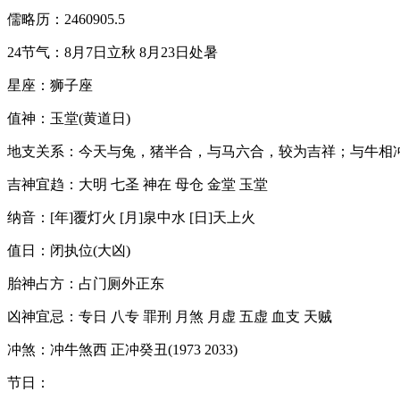
儒略历：2460905.5
24节气：8月7日立秋 8月23日处暑
星座：狮子座
值神：玉堂(黄道日)
地支关系：今天与兔，猪半合，与马六合，较为吉祥；与牛相
吉神宜趋：大明 七圣 神在 母仓 金堂 玉堂
纳音：[年]覆灯火 [月]泉中水 [日]天上火
值日：闭执位(大凶)
胎神占方：占门厕外正东
凶神宜忌：专日 八专 罪刑 月煞 月虚 五虚 血支 天贼
冲煞：冲牛煞西 正冲癸丑(1973 2033)
节日：