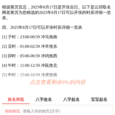
根据黄历宜忌，2025年8月17日是开张吉日。以下是云玥取名
网老黄历为您精选的2025年8月17日可以开张的时辰详细一览
表。
四、2025年8月17日可以开张时辰详细一览表
[1] 子时：23:00-00:59 冲马煞南
[2] 丑时：01:00-02:59 冲羊煞东
[3] 卯时：05:00-06:59 冲鸡煞西
[4] 午时：11:00-12:59 冲鼠煞北
[5] 申时：15:00-16:59 冲虎煞南
点击查看剩余9%的内容
[6] 酉时：17:00-18:59 冲兔煞东
以上 6 个时辰是2025年8月17日可以开张的时辰。云玥取名网
提醒您，在查询开张黄道吉日的时候最好先取日之忌宜，再查
姓名祥批
八字改名
八字起名
宝宝起名
时之忌宜。日时两者各有所司，主从有序互不矛盾。选择开张
吉日时请尽量避开您生肖的冲日。另外，由于每一个人的八字
你的姓氏