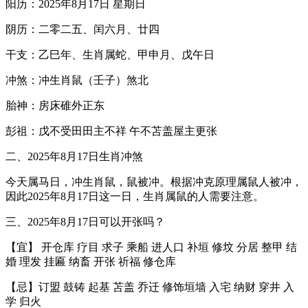
阳历：2025年8月17日 星期日
阴历：二零二五、闰六月、廿四
干支：乙巳年、生肖属蛇、甲申月、戊午日
冲煞：冲生肖鼠（壬子）煞北
胎神：房床碓外正东
彭祖：戊不受田田主不祥 午不苫盖屋主更张
二、2025年8月17日生肖冲煞
今天属马日，冲生肖鼠，鼠被冲。根据冲克原理属鼠人被冲，
因此2025年8月17日这一日，生肖属鼠的人需要注意。
三、2025年8月17日可以开张吗？
【宜】 开仓库 疗目 求子 乘船 进人口 补垣 修坟 分居 整甲 结
婚 理发 挂匾 纳畜 开张 祈福 修仓库
【忌】订盟 鼓铸 起基 苫盖 乔迁 修饰垣墙 入宅 纳财 穿井 入
学 归火