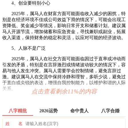
4、创业要特别小心
2025年，属马人在财富方面可能面临收入减少的困扰，特
别是在经济环境不佳或公司效益下滑的情况下，可能会出现工
资降低、奖金减少等情况，影响日常开支和储蓄计划。建议属
马人开源节流，增加储蓄和应急资金，寻找兼职或副业，拓展
收入渠道，保持财务的稳定和灵活，以应对可能的经济波动。
5、人脉不是广泛
2025年，属马人在社交方面可能面临因过于直率或冲动而
引发的矛盾，特别是在言辞激烈或情绪波动较大的情况下，容
易与他人发生冲突。属马人需要学会控制情绪，避免言辞过
激。建议属马人在交流中保持冷静和理智，多听少说，避免过
于直白或尖锐的表达，增强自我控制能力，以维护和谐的人际
关系。
点击查看剩余11%的内容
6、家庭要注意和睦
2025年，属马人在家庭方面可能面临因忙于工作而忽视家
八字精批
2026运势
命中贵人
八字合婚
庭的困扰，特别是在事业繁忙时，容易忽视家人的需求和感
受。属马人需要学会平衡工作和家庭时间，避免因事业而影响
姓 名
家庭生活。建议属马人在家庭生活中合理安排时间，多陪伴家