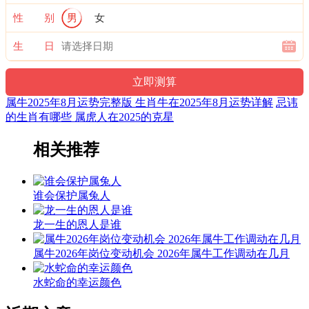
人，参与家庭活动，增强家庭成员间的互动和交流，以维护家
性 别
男
女
庭和谐。
生 日
属牛2025年8月运势完整版 生肖牛在2025年8月运势详解
忌讳
的生肖有哪些 属虎人在2025的克星
相关推荐
谁会保护属兔人
龙一生的恩人是谁
属牛2026年岗位变动机会 2026年属牛工作调动在几月
水蛇命的幸运颜色