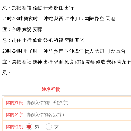
忌：祭祀 祈福 斋醮 开光 赴任 出行
21时-23时 癸亥时： 沖蛇 煞西 时沖丁巳 勾陈 路空 天地
宜：合嵴 嫁娶 安葬
忌：赴任 出行 修造 祭祀 祈福 斋醮 开光
23时-24时 甲子时： 沖马 煞南 时沖戊午 贵人 大进 司命 五合
宜：祭祀 祈福 酬神 出行 求财 见贵 订婚 嫁娶 修造 安葬 青龙 
忌：
姓名祥批
你的姓氏
你的名字
你的性别
男
女