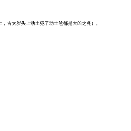
土，古太岁头上动土犯了动土煞都是大凶之兆）。