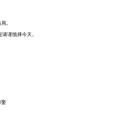
格局。
蛇请谨慎择今天。
嫁娶