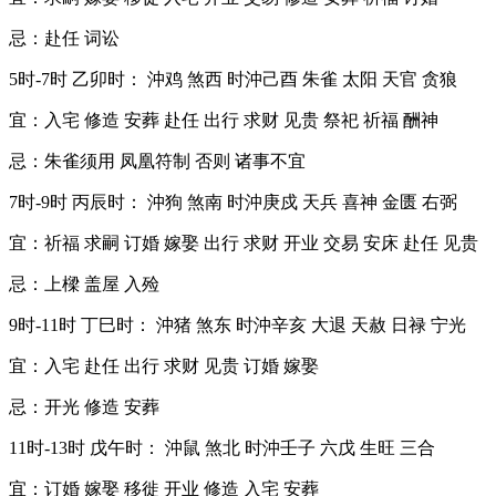
忌：赴任 词讼
5时-7时 乙卯时： 沖鸡 煞西 时沖己酉 朱雀 太阳 天官 贪狼
宜：入宅 修造 安葬 赴任 出行 求财 见贵 祭祀 祈福 酬神
忌：朱雀须用 凤凰符制 否则 诸事不宜
7时-9时 丙辰时： 沖狗 煞南 时沖庚戍 天兵 喜神 金匮 右弼
宜：祈福 求嗣 订婚 嫁娶 出行 求财 开业 交易 安床 赴任 见贵
忌：上樑 盖屋 入殓
9时-11时 丁巳时： 沖猪 煞东 时沖辛亥 大退 天赦 日禄 宁光
宜：入宅 赴任 出行 求财 见贵 订婚 嫁娶
忌：开光 修造 安葬
11时-13时 戊午时： 沖鼠 煞北 时沖壬子 六戊 生旺 三合
宜：订婚 嫁娶 移徙 开业 修造 入宅 安葬