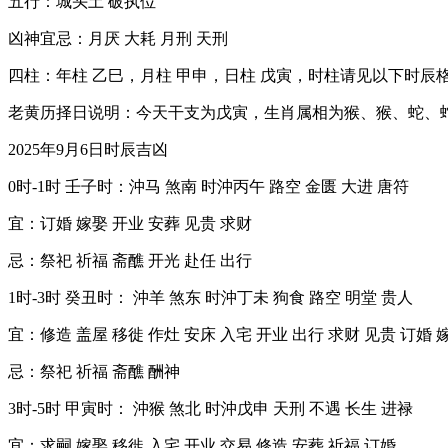
五行：城头土 破执位
凶神宜忌：月厌 大耗 月刑 天刑
四柱：年柱 乙巳，月柱 甲申，日柱 戊寅，时柱请见以下时辰
老黄历择日说明：今天干支为戊寅，生肖属相为猴、猴、蛇、
2025年9月6日时辰吉凶
0时-1时 壬子时：沖马 煞南 时沖丙午 路空 金匮 大进 唐符
宜：订婚 嫁娶 开业 安葬 见贵 求财
忌：祭祀 祈福 斋醮 开光 赴任 出行
1时-3时 癸丑时： 沖羊 煞东 时沖丁未 狗食 路空 明堂 贵人
宜：修造 盖屋 移徙 作灶 安床 入宅 开业 出行 求财 见贵 订婚 
忌：祭祀 祈福 斋醮 酬神
3时-5时 甲寅时： 沖猴 煞北 时沖戊申 天刑 不遇 长生 进禄
宜：求嗣 嫁娶 移徙 入宅 开业 交易 修造 安葬 祈福 订婚