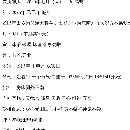
农历/阴历：2025年七月（大）十五 属蛇
年：2025年 乙巳年 蛇年
乙巳年太岁为吴遂大将军，太岁方位为东南方（太岁方不易动
月：9月（本月共30天）
宜：沐浴,破屋,坏垣,余事勿取
忌：出差,开业
岁次：乙巳年 甲申月 戊寅日
节气：处暑(下一个节气:白露于2025年9月7日 16:51:41开始)
胎神：房床厕外正南
吉神宜趋：天德合 驿马 天后 圣心 解神 五合
彭祖百忌：戊不受田田主不祥 寅不祭祀神鬼不尝
冲：沖猴(壬申)煞北