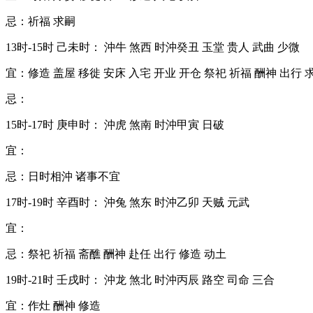
忌：祈福 求嗣
13时-15时 己未时： 沖牛 煞西 时沖癸丑 玉堂 贵人 武曲 少微
宜：修造 盖屋 移徙 安床 入宅 开业 开仓 祭祀 祈福 酬神 出行 
忌：
15时-17时 庚申时： 沖虎 煞南 时沖甲寅 日破
宜：
忌：日时相沖 诸事不宜
17时-19时 辛酉时： 沖兔 煞东 时沖乙卯 天贼 元武
宜：
忌：祭祀 祈福 斋醮 酬神 赴任 出行 修造 动土
19时-21时 壬戌时： 沖龙 煞北 时沖丙辰 路空 司命 三合
宜：作灶 酬神 修造