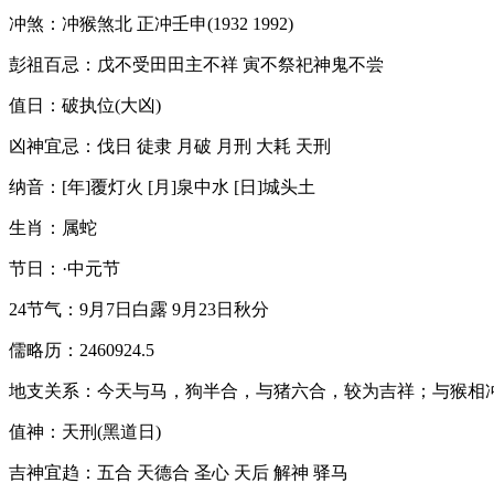
冲煞：冲猴煞北 正冲壬申(1932 1992)
彭祖百忌：戊不受田田主不祥 寅不祭祀神鬼不尝
值日：破执位(大凶)
凶神宜忌：伐日 徒隶 月破 月刑 大耗 天刑
纳音：[年]覆灯火 [月]泉中水 [日]城头土
生肖：属蛇
节日：·中元节
24节气：9月7日白露 9月23日秋分
儒略历：2460924.5
地支关系：今天与马，狗半合，与猪六合，较为吉祥；与猴相
值神：天刑(黑道日)
吉神宜趋：五合 天德合 圣心 天后 解神 驿马