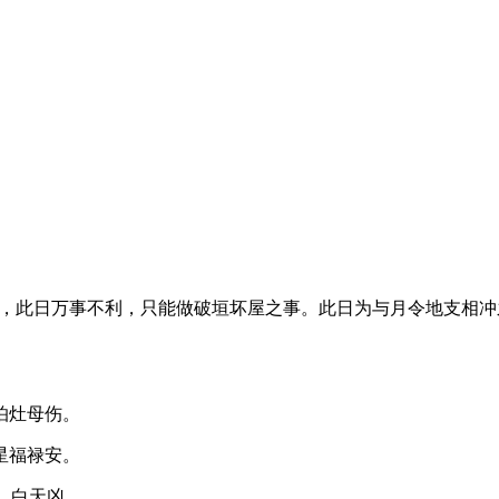
观点，此日万事不利，只能做破垣坏屋之事。此日为与月令地支相
怕灶母伤。
星福禄安。
吉，白天凶。