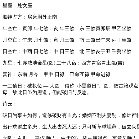
星座：处女座
胎神占方：房床厕外正南
年空亡：寅卯 年七煞：亥 年三煞：东 三煞寅卯辰 甲乙坐煞
月空亡：午未 月七煞：寅 月三煞：南 三煞巳午未 丙丁坐煞
日空亡：申酉 日七煞：申 日三煞：北 三煞亥子丑 壬癸坐煞
九星：七赤咸池金星(凶) 二十八宿：西方胃宿胃土彘(吉)
喜神：东南 月令：甲申 日禄：巳命互禄 甲命进禄
十二值日：破执位 — 大凶：俗称“小黑道日”。凶。依古籍
母，故此日虽为黑道，但能破旧与反思。
诗云：
破日为事主如何，造修破财有血光；婚姻不利夫妻别，修灶都
出行求财主多患，生人出去死人还；只可斩草球埋葬，破去灾
六曜：友引 — 平(早晚吉，白天凶)：依古籍观点，寓意早晚