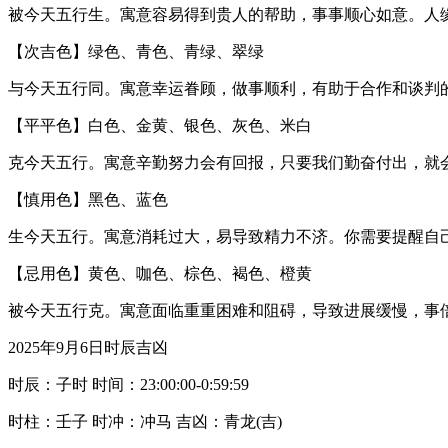
被今天五行生。寓意容易得到贵人的帮助，事事顺心如意。人
【次吉色】绿色、青色、青绿、翠绿
与今天五行同。寓意幸运眷顾，做事顺利，有助于合作和谈判
【平平色】白色、金黄、银色、灰色、米白
克今天五行。寓意辛勤努力会有回报，只要我们勤奋付出，就
【慎用色】黑色、蓝色
生今天五行。寓意消耗过大，易导致精力不济。你需要提醒自
【忌用色】黄色、咖色、棕色、褐色、橙黄
被今天五行克。寓意面临重重困难和阻碍，导致进展缓慢，事
2025年9月6日时辰吉凶
时辰：子时 时间：23:00:00-0:59:59
时柱：壬子 时冲：冲马 吉凶：青龙(吉)