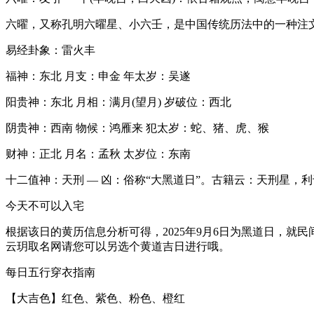
六曜，又称孔明六曜星、小六壬，是中国传统历法中的一种注
易经卦象：雷火丰
福神：东北 月支：申金 年太岁：吴遂
阳贵神：东北 月相：满月(望月) 岁破位：西北
阴贵神：西南 物候：鸿雁来 犯太岁：蛇、猪、虎、猴
财神：正北 月名：孟秋 太岁位：东南
十二值神：天刑 — 凶：俗称“大黑道日”。古籍云：天刑星
今天不可以入宅
根据该日的黄历信息分析可得，2025年9月6日为黑道日，
云玥取名网请您可以另选个黄道吉日进行哦。
每日五行穿衣指南
【大吉色】红色、紫色、粉色、橙红