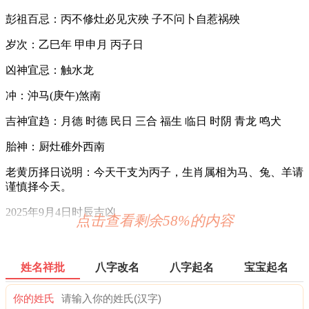
彭祖百忌：丙不修灶必见灾殃 子不问卜自惹祸殃
岁次：乙巳年 甲申月 丙子日
凶神宜忌：触水龙
冲：沖马(庚午)煞南
吉神宜趋：月德 时德 民日 三合 福生 临日 时阴 青龙 鸣犬
胎神：厨灶碓外西南
老黄历择日说明：今天干支为丙子，生肖属相为马、兔、羊请
谨慎择今天。
2025年9月4日时辰吉凶
点击查看剩余58%的内容
0时-1时 戊子时：沖马 煞南 时沖壬午 六戊 天官 福星 唐符
宜：赴任 出行 求财 见贵 祭祀 酬神
姓名祥批
八字改名
八字起名
宝宝起名
忌：祈福 求嗣
你的姓氏