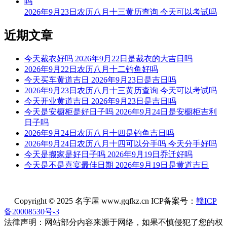
2026年9月23日农历八月十三黄历查询 今天可以考试吗
9时-11时 癸巳时： 沖猪 煞东 时沖丁亥 元武 路空 日禄
宜：求财 见贵 订婚 嫁娶 入宅 开业 安葬
近期文章
忌：赴任 出行 修造 动土 祭祀 祈福 斋醮 开光
今天裁衣好吗 2026年9月22日是裁衣的大吉日吗
11时-13时 甲午时： 沖鼠 煞北 时沖戊子 日破
2026年9月22日农历八月十二钓鱼好吗
今天买车黄道吉日 2026年9月23日是吉日吗
宜：
2026年9月23日农历八月十三黄历查询 今天可以考试吗
今天开业黄道吉日 2026年9月23日是吉日吗
忌：日时相沖 诸事不宜
今天是安橱柜是好日子吗 2026年9月24日是安橱柜吉利
日子吗
13时-15时 乙未时： 沖牛 煞西 时沖己丑 日杀 勾陈
2026年9月24日农历八月十四是钓鱼吉日吗
宜：
2026年9月24日农历八月十四可以分手吗 今天分手好吗
今天是搬家是好日子吗 2026年9月19日乔迁好吗
忌：修造 动土 赴任 出行
今天是不是喜宴最佳日期 2026年9月19日是黄道吉日
15时-17时 丙申时： 沖虎 煞南 时沖庚寅 天兵 三合 青龙 喜神
宜：祈福 求嗣 订婚 嫁娶 出行 求财 开业 交易 安床
Copyright © 2025 名字屋 www.gqfkz.cn ICP备案号：
赣ICP
备20008530号-3
忌：上樑 盖屋 入殓
法律声明：网站部分内容来源于网络，如果不慎侵犯了您的权