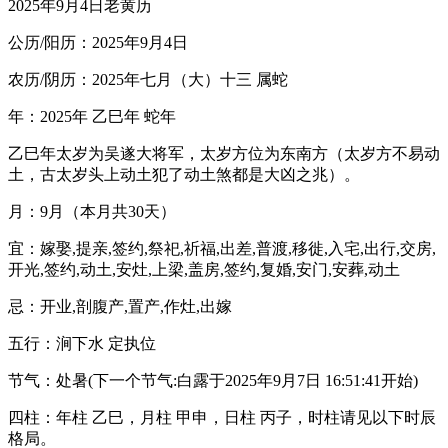
2025年9月4日老黄历
公历/阳历：2025年9月4日
农历/阴历：2025年七月（大）十三 属蛇
年：2025年 乙巳年 蛇年
乙巳年太岁为吴遂大将军，太岁方位为东南方（太岁方不易动
土，古太岁头上动土犯了动土煞都是大凶之兆）。
月：9月（本月共30天）
宜：嫁娶,提亲,签约,祭祀,祈福,出差,普渡,移徙,入宅,出行,交房,
开光,签约,动土,安灶,上梁,盖房,签约,复婚,安门,安葬,动土
忌：开业,剖腹产,置产,作灶,出嫁
五行：涧下水 定执位
节气：处暑(下一个节气:白露于2025年9月7日 16:51:41开始)
四柱：年柱 乙巳，月柱 甲申，日柱 丙子，时柱请见以下时辰
格局。