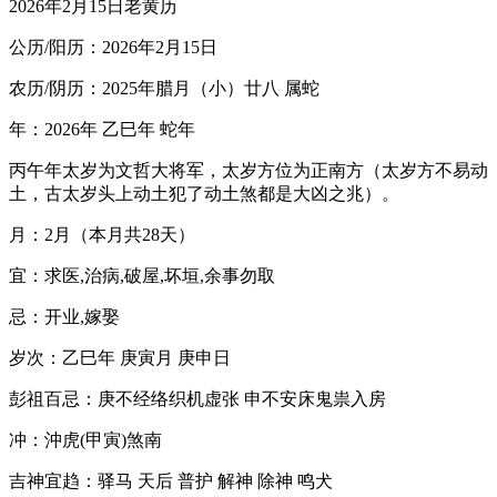
2026年2月15日老黄历
公历/阳历：2026年2月15日
农历/阴历：2025年腊月（小）廿八 属蛇
年：2026年 乙巳年 蛇年
丙午年太岁为文哲大将军，太岁方位为正南方（太岁方不易动
土，古太岁头上动土犯了动土煞都是大凶之兆）。
月：2月（本月共28天）
宜：求医,治病,破屋,坏垣,余事勿取
忌：开业,嫁娶
岁次：乙巳年 庚寅月 庚申日
彭祖百忌：庚不经络织机虚张 申不安床鬼祟入房
冲：沖虎(甲寅)煞南
吉神宜趋：驿马 天后 普护 解神 除神 鸣犬