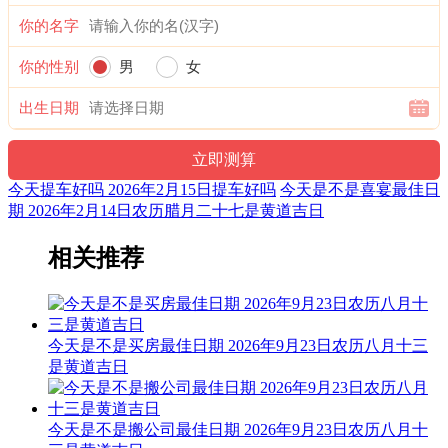
宜：祭祀 祈福 酬神 见贵 订婚 嫁娶 修造 安葬 青龙
你的名字
忌：赴任 出行 求财
你的性别
男
女
3时-5时 戊寅时： 沖猴 煞北 时沖壬申 日破
出生日期
宜：
忌：日时相沖 诸事不宜
今天提车好吗 2026年2月15日提车好吗
今天是不是喜宴最佳日
5时-7时 己卯时： 沖鸡 煞西 时沖癸酉 天贼 朱雀 进贵 大进
期 2026年2月14日农历腊月二十七是黄道吉日
宜：求嗣 订婚 嫁娶 修造 入宅 开业 交易 安葬
相关推荐
忌：祭祀 祈福 斋醮 酬神 朱雀须用 凤凰符制 否则 诸事不宜
7时-9时 庚辰时： 沖狗 煞南 时沖甲戍 地兵 三合 金匮 国印
今天是不是买房最佳日期 2026年9月23日农历八月十三
宜：祈福 求嗣 订婚 嫁娶 出行 求财 开业 交易 安床 赴任
是黄道吉日
忌：修造 动土
今天是不是搬公司最佳日期 2026年9月23日农历八月十
9时-11时 辛巳时： 沖猪 煞东 时沖乙亥 刑合 天德 长生 宝光