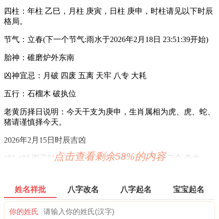
四柱：年柱 乙巳，月柱 庚寅，日柱 庚申，时柱请见以下时辰
格局。
节气：立春(下一个节气:雨水于2026年2月18日 23:51:39开始)
胎神：碓磨炉外东南
凶神宜忌：月破 四废 五离 天牢 八专 大耗
五行：石榴木 破执位
老黄历择日说明：今天干支为庚申，生肖属相为虎、虎、蛇、
猪请谨慎择今天。
2026年2月15日时辰吉凶
点击查看剩余58%的内容
0时-1时 丙子时：沖马 煞南 时沖庚午 天兵 不遇 三合 青龙
宜：祈福 求嗣 订婚 嫁娶 求财 开业 交易 安床
姓名祥批
八字改名
八字起名
宝宝起名
忌：上樑 盖屋 入殓 赴任 出行
你的姓氏
1时-3时 丁丑时： 沖羊 煞东 时沖辛未 旬空 贵人 天赦 明堂