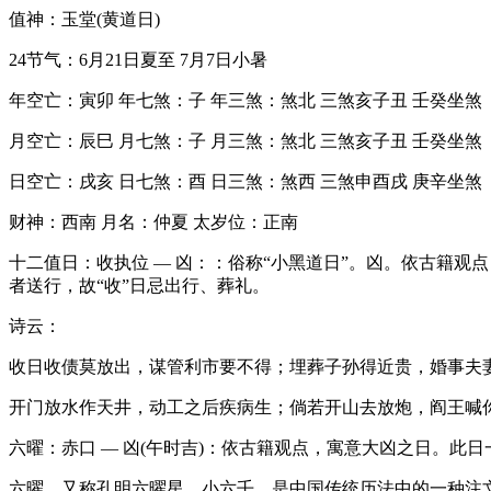
值神：玉堂(黄道日)
24节气：6月21日夏至 7月7日小暑
年空亡：寅卯 年七煞：子 年三煞：煞北 三煞亥子丑 壬癸坐煞
月空亡：辰巳 月七煞：子 月三煞：煞北 三煞亥子丑 壬癸坐煞
日空亡：戌亥 日七煞：酉 日三煞：煞西 三煞申酉戌 庚辛坐煞
财神：西南 月名：仲夏 太岁位：正南
十二值日：收执位 — 凶：：俗称“小黑道日”。凶。依古籍
者送行，故“收”日忌出行、葬礼。
诗云：
收日收债莫放出，谋管利市要不得；埋葬子孙得近贵，婚事夫
开门放水作天井，动工之后疾病生；倘若开山去放炮，阎王喊
六曜：赤口 — 凶(午时吉)：依古籍观点，寓意大凶之日。此
六曜，又称孔明六曜星、小六壬，是中国传统历法中的一种注