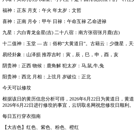
福神：正东 月支：午火 年太岁：文哲
喜神：正南 月令：甲午 日禄：午命互禄 乙命进禄
九星：六白青龙金星(吉) 二十八宿：南方张宿张月鹿(吉)
十二值神：玉堂 — 吉：俗称“大黄道日”。古籍云：少微星
易经卦象：山泽损 推荐吉时：寅，辰，巳，申，酉，亥
阴贵神：正西 物候：鹿角解 犯太岁：马,鼠,牛,兔
阳贵神：西北 月相：上弦月 岁破位：正北
今天可以修坟
根据该日的黄历信息分析可得，2026年6月22日为黄道日，黄
2026年6月22日进行修坟的事宜，云玥取名网祝您修坟日顺利。
每日五行穿衣指南
【大吉色】红色、紫色、粉色、橙红