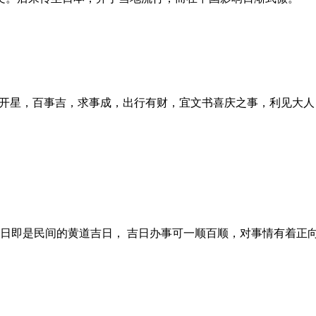
，天开星，百事吉，求事成，出行有财，宜文书喜庆之事，利见大
道日即是民间的黄道吉日， 吉日办事可一顺百顺，对事情有着正向