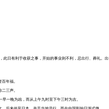
观点，此日有利于收获之事，开始的事业则不利，忌出行、葬礼。
妻百年福。
你二三声。
日一早一晚为凶，而从上午九时至下午三时为吉。
文。后来传至日本，并于当地流行，而在中国影响日渐式微。