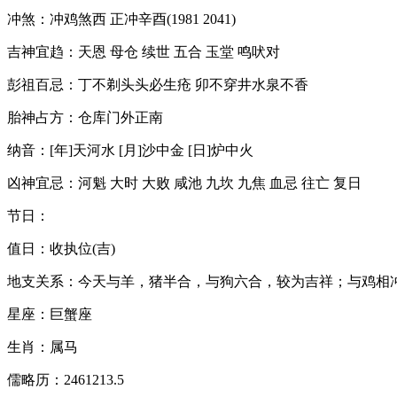
冲煞：冲鸡煞西 正冲辛酉(1981 2041)
吉神宜趋：天恩 母仓 续世 五合 玉堂 鸣吠对
彭祖百忌：丁不剃头头必生疮 卯不穿井水泉不香
胎神占方：仓库门外正南
纳音：[年]天河水 [月]沙中金 [日]炉中火
凶神宜忌：河魁 大时 大败 咸池 九坎 九焦 血忌 往亡 复日
节日：
值日：收执位(吉)
地支关系：今天与羊，猪半合，与狗六合，较为吉祥；与鸡相
星座：巨蟹座
生肖：属马
儒略历：2461213.5