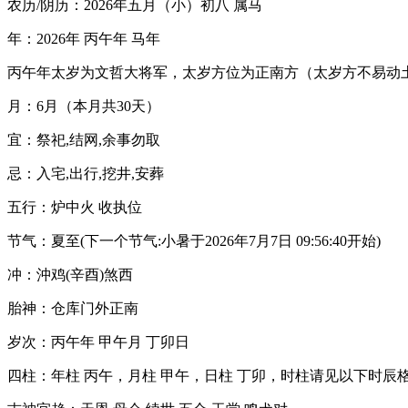
农历/阴历：2026年五月（小）初八 属马
年：2026年 丙午年 马年
丙午年太岁为文哲大将军，太岁方位为正南方（太岁方不易动
月：6月（本月共30天）
宜：祭祀,结网,余事勿取
忌：入宅,出行,挖井,安葬
五行：炉中火 收执位
节气：夏至(下一个节气:小暑于2026年7月7日 09:56:40开始)
冲：沖鸡(辛酉)煞西
胎神：仓库门外正南
岁次：丙午年 甲午月 丁卯日
四柱：年柱 丙午，月柱 甲午，日柱 丁卯，时柱请见以下时辰