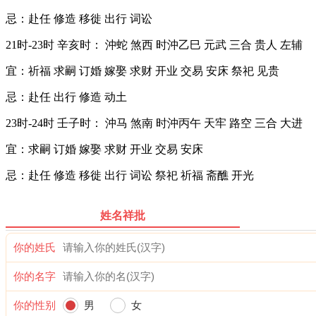
忌：赴任 修造 移徙 出行 词讼
21时-23时 辛亥时： 沖蛇 煞西 时沖乙巳 元武 三合 贵人 左辅
宜：祈福 求嗣 订婚 嫁娶 求财 开业 交易 安床 祭祀 见贵
忌：赴任 出行 修造 动土
23时-24时 壬子时： 沖马 煞南 时沖丙午 天牢 路空 三合 大进
宜：求嗣 订婚 嫁娶 求财 开业 交易 安床
忌：赴任 修造 移徙 出行 词讼 祭祀 祈福 斋醮 开光
姓名祥批
你的姓氏
你的名字
你的性别
男
女