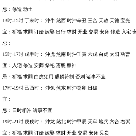
忌：修造 动土
13时-15时 丁未时： 沖牛 煞西 时沖辛丑 三合 天赦 天德 宝光
宜：祈福 求嗣 订婚 嫁娶 出行 求财 开业 交易 安床 修造 入宅 
忌：
15时-17时 戊申时： 沖虎 煞南 时沖壬寅 六戊 白虎 太阳 功曹
宜：入宅 修造 安葬 祭祀 斋醮 酬神
忌：祈福 求嗣 白虎须用 麒麟符制 否则 诸事不宜
17时-19时 己酉时： 沖兔 煞东 时沖癸卯 日破
宜：
忌：日时相沖 诸事不宜
19时-21时 庚戌时： 沖龙 煞北 时沖甲辰 天牢 地兵 六合 右弼
宜：祈福 求嗣 订婚 嫁娶 求财 开业 交易 安床 见贵