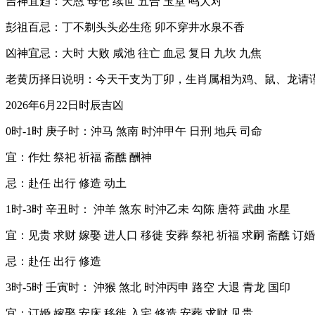
吉神宜趋：天恩 母仓 续世 五合 玉堂 鸣犬对
彭祖百忌：丁不剃头头必生疮 卯不穿井水泉不香
凶神宜忌：大时 大败 咸池 往亡 血忌 复日 九坎 九焦
老黄历择日说明：今天干支为丁卯，生肖属相为鸡、鼠、龙请
2026年6月22日时辰吉凶
0时-1时 庚子时：沖马 煞南 时沖甲午 日刑 地兵 司命
宜：作灶 祭祀 祈福 斋醮 酬神
忌：赴任 出行 修造 动土
1时-3时 辛丑时： 沖羊 煞东 时沖乙未 勾陈 唐符 武曲 水星
宜：见贵 求财 嫁娶 进人口 移徙 安葬 祭祀 祈福 求嗣 斋醮 订婚
忌：赴任 出行 修造
3时-5时 壬寅时： 沖猴 煞北 时沖丙申 路空 大退 青龙 国印
宜：订婚 嫁娶 安床 移徙 入宅 修造 安葬 求财 见贵