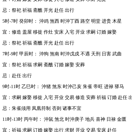
忌：祭祀 祈福 斋醮 开光 赴任 出行
5时-7时 癸卯时： 沖鸡 煞西 时沖丁酉 路空 明堂 进贵 木星
宜：修造 盖屋 移徙 作灶 安床 入宅 开业 求嗣 订婚 嫁娶
忌：祭祀 祈福 斋醮 开光 赴任 出行
7时-9时 甲辰时： 沖狗 煞南 时沖戊戍 不遇 天刑 日害 武曲
宜：祭祀 祈福 求嗣 斋醮 订婚 嫁娶 安葬
忌：赴任 出行
9时-11时 乙巳时： 沖猪 煞东 时沖己亥 朱雀 帝旺 进禄 驿马
宜：求嗣 嫁娶 移徙 入宅 开业 交易 修造 安葬 祈福 订婚 赴任 
忌：朱雀须用 凤凰符制 否则 诸事不宜
11时-13时 丙午时： 沖鼠 煞北 时沖庚子 地兵 喜神 日禄 金匮
宜：祈福 求嗣 订婚 嫁娶 出行 求财 开业 交易 安床 赴任