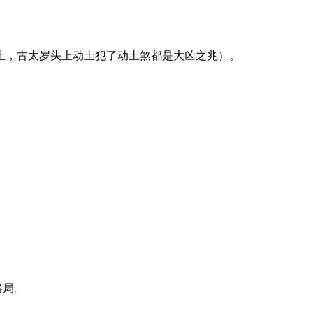
土，古太岁头上动土犯了动土煞都是大凶之兆）。
格局。