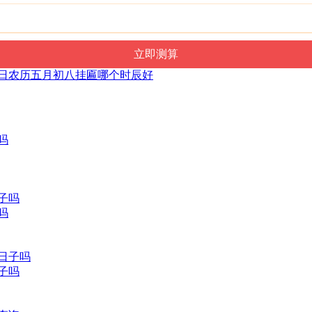
月22日农历五月初八挂匾哪个时辰好
吗
日子吗