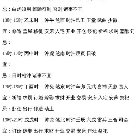
忌：白虎须用 麒麟符制 否则 诸事不宜
13时-15时 乙未时： 沖牛 煞西 时沖己丑 玉堂 武曲 少微
宜：修造 盖屋 移徙 安床 入宅 开业 开仓 祭祀 祈福 求嗣 斋醮 
忌：
15时-17时 丙申时： 沖虎 煞南 时沖庚寅 日破
宜：
忌：日时相沖 诸事不宜
17时-19时 丁酉时： 沖兔 煞东 时沖辛卯 元武 喜神 天赦 贵人
宜：祈福 求嗣 订婚 嫁娶 求财 开业 交易 安床 入宅 安葬 祭祀
忌：赴任 出行 修造 动土
19时-21时 戊戌时： 沖龙 煞北 时沖壬辰 六戊 雷兵 三合 司命
宜：订婚 嫁娶 出行 求财 开业 交易 安床 作灶 祭祀