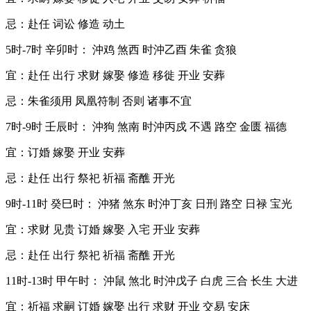
忌：赴任 词讼 修造 动土
5时-7时 辛卯时： 沖鸡 煞西 时沖乙酉 朱雀 贪狼
宜：赴任 出行 求财 嫁娶 修造 移徙 开业 安葬
忌：朱雀须用 凤凰符制 否则 诸事不宜
7时-9时 壬辰时： 沖狗 煞南 时沖丙戍 不遇 路空 金匮 福德
宜：订婚 嫁娶 开业 安葬
忌：赴任 出行 祭祀 祈福 斋醮 开光
9时-11时 癸巳时： 沖猪 煞东 时沖丁亥 日刑 路空 日禄 宝光
宜：求财 见贵 订婚 嫁娶 入宅 开业 安葬
忌：赴任 出行 祭祀 祈福 斋醮 开光
11时-13时 甲午时： 沖鼠 煞北 时沖戊子 白虎 三合 长生 大进
宜：祈福 求嗣 订婚 嫁娶 出行 求财 开业 交易 安床