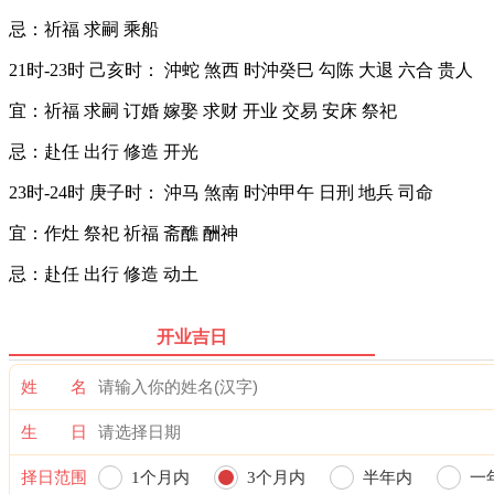
忌：祈福 求嗣 乘船
21时-23时 己亥时： 沖蛇 煞西 时沖癸巳 勾陈 大退 六合 贵人
宜：祈福 求嗣 订婚 嫁娶 求财 开业 交易 安床 祭祀
忌：赴任 出行 修造 开光
23时-24时 庚子时： 沖马 煞南 时沖甲午 日刑 地兵 司命
宜：作灶 祭祀 祈福 斋醮 酬神
忌：赴任 出行 修造 动土
开业吉日
姓 名
生 日
择日范围
1个月内
3个月内
半年内
一