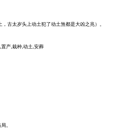
土，古太岁头上动土犯了动土煞都是大凶之兆）。
,置产,栽种,动土,安葬
格局。