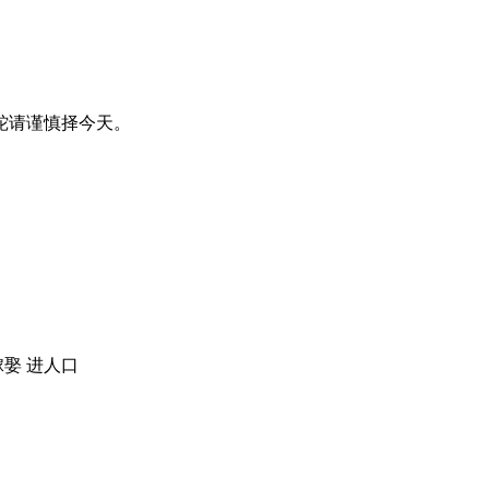
蛇请谨慎择今天。
嫁娶 进人口