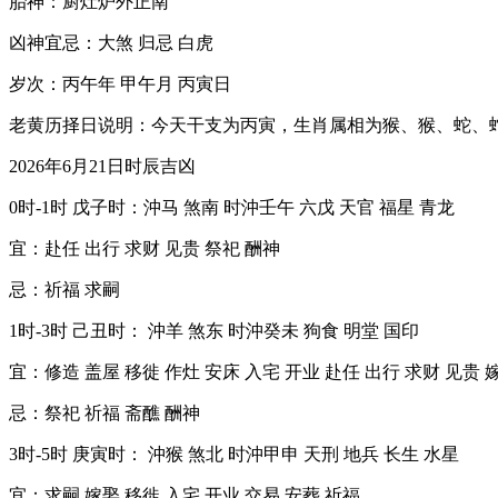
胎神：厨灶炉外正南
凶神宜忌：大煞 归忌 白虎
岁次：丙午年 甲午月 丙寅日
老黄历择日说明：今天干支为丙寅，生肖属相为猴、猴、蛇、
2026年6月21日时辰吉凶
0时-1时 戊子时：沖马 煞南 时沖壬午 六戊 天官 福星 青龙
宜：赴任 出行 求财 见贵 祭祀 酬神
忌：祈福 求嗣
1时-3时 己丑时： 沖羊 煞东 时沖癸未 狗食 明堂 国印
宜：修造 盖屋 移徙 作灶 安床 入宅 开业 赴任 出行 求财 见贵 
忌：祭祀 祈福 斋醮 酬神
3时-5时 庚寅时： 沖猴 煞北 时沖甲申 天刑 地兵 长生 水星
宜：求嗣 嫁娶 移徙 入宅 开业 交易 安葬 祈福