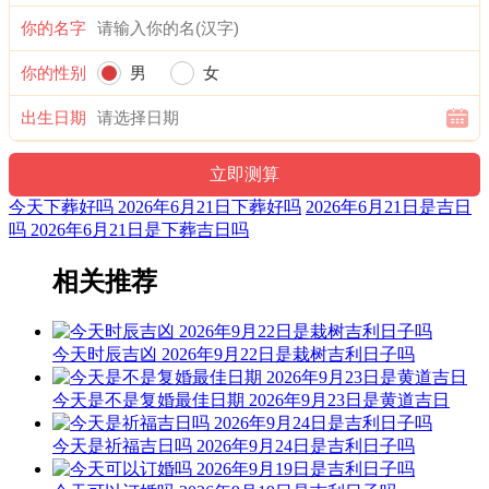
阳贵神：正西 月相：上弦月 岁破位：正北
你的名字
十二值日：成执位 — 平：：俗称“小黄道日”。平。依古籍观
点，此日宜开业入学、婚姻嫁娶、赴官上任等，但不利诉讼。
你的性别
男
女
我们常说：学业有成、成双成对、事业有成，这是人们对人生
少年、青年、壮年三个不同时期的美好祝愿，故“成”日宜开业
出生日期
入学、婚姻嫁娶、赴官上任等。由于“成”日寓意已成定局的事
实，故“成”日不利诉讼。
诗云：
今天下葬好吗 2026年6月21日下葬好吗
2026年6月21日是吉日
吗 2026年6月21日是下葬吉日吗
成日诸事皆可为，吉星高照福禄增；出门求财千般利，修造一
切亦可为。
相关推荐
婚姻定许生贵子，埋葬平平无福生；消怨解难不可用，送鬼出
门鬼又成。
今天时辰吉凶 2026年9月22日是栽树吉利日子吗
财神：西南 月名：仲夏 太岁位：正南
今天是不是复婚最佳日期 2026年9月23日是黄道吉日
阴贵神：西北 物候：鹿角解 犯太岁：马,鼠,牛,兔
今天是祈福吉日吗 2026年9月24日是吉利日子吗
喜神：西南 月令：甲午 日禄：巳命互禄 甲命进禄
福神：正东 月支：午火 年太岁：文哲