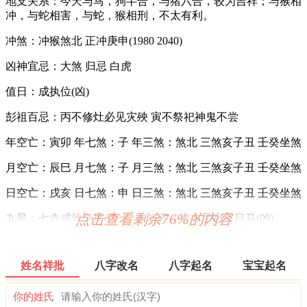
地支关系：今天与马，狗半合，与猪六合，较为吉祥；与猴相
冲，与蛇相害，与蛇，猴相刑，不太有利。
冲煞：冲猴煞北 正冲庚申(1980 2040)
凶神宜忌：大煞 归忌 白虎
值日：成执位(凶)
彭祖百忌：丙不修灶必见灾殃 寅不祭祀神鬼不尝
年空亡：寅卯 年七煞：子 年三煞：煞北 三煞亥子丑 壬癸坐煞
月空亡：辰巳 月七煞：子 月三煞：煞北 三煞亥子丑 壬癸坐煞
日空亡：戌亥 日七煞：申 日三煞：煞北 三煞亥子丑 壬癸坐煞
点击查看剩余76%的内容
九星：七赤咸池金星(凶) 二十八宿：南方星宿星日马(凶)
十二值神：白虎 — 凶：俗称“大黑道日”。古籍云：天杀星，
宜出师畋猎祭祀，皆吉，其余都不利。
姓名祥批
八字改名
八字起名
宝宝起名
易经卦象：风火家人 推荐吉时：子，寅，卯，午，未，酉
你的姓氏