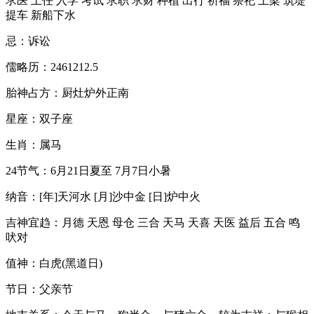
求医 上任 入学 考试 求职 求财 种植 出行 祈福 祭祀 上梁 筑堤
提车 新船下水
忌：诉讼
儒略历：2461212.5
胎神占方：厨灶炉外正南
星座：双子座
生肖：属马
24节气：6月21日夏至 7月7日小暑
纳音：[年]天河水 [月]沙中金 [日]炉中火
吉神宜趋：月德 天恩 母仓 三合 天马 天喜 天医 益后 五合 鸣
吠对
值神：白虎(黑道日)
节日：父亲节