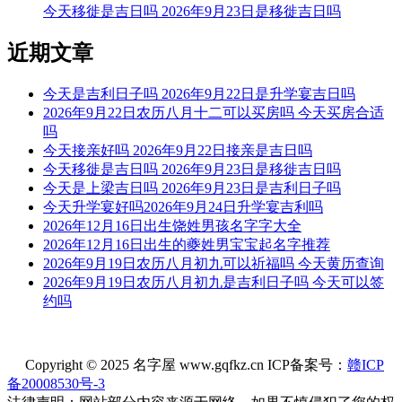
今天移徙是吉日吗 2026年9月23日是移徙吉日吗
今天可以赴任
根据该日的黄历信息分析可得，2026年6月20日为黄道日，黄
近期文章
道日即是民间的黄道吉日， 吉日办事可一顺百顺，对事情有
着正向积极的促进作用，因此2026年6月20日可以赴任，可以
今天是吉利日子吗 2026年9月22日是升学宴吉日吗
选择2026年6月20日进行赴任的事宜，云玥取名网祝您赴任日
2026年9月22日农历八月十二可以买房吗 今天买房合适
顺利。
吗
今天接亲好吗 2026年9月22日接亲是吉日吗
每日五行穿衣指南
今天移徙是吉日吗 2026年9月23日是移徙吉日吗
【大吉色】白色、金黄、银色、灰色、米白
今天是上梁吉日吗 2026年9月23日是吉利日子吗
今天升学宴好吗2026年9月24日升学宴吉利吗
被今天五行生。寓意容易得到贵人的帮助，事事顺心如意。人
2026年12月16日出生饶姓男孩名字字大全
缘和异性缘也会变得非常好，对身边的人来说显得格外有魅
2026年12月16日出生的夔姓男宝宝起名字推荐
力。可以借助五行的影响，充分发挥自己的才能。
2026年9月19日农历八月初九可以祈福吗 今天黄历查询
2026年9月19日农历八月初九是吉利日子吗 今天可以签
【次吉色】黄色、咖色、棕色、褐色、橙黄
约吗
与今天五行同。寓意幸运眷顾，做事顺利，有助于合作和谈判
的进行，实现共赢。这是一个很好的机会，不要犹豫，勇敢迈
出你的步伐，相信会有好的结果。
Copyright © 2025 名字屋 www.gqfkz.cn ICP备案号：
赣ICP
备20008530号-3
【平平色】绿色、青色、青绿、翠绿