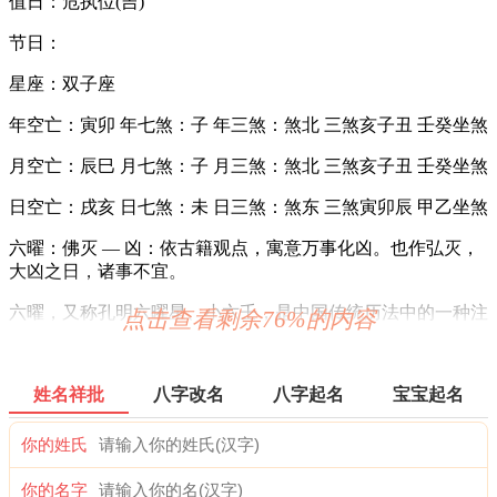
值日：危执位(吉)
节日：
星座：双子座
年空亡：寅卯 年七煞：子 年三煞：煞北 三煞亥子丑 壬癸坐煞
月空亡：辰巳 月七煞：子 月三煞：煞北 三煞亥子丑 壬癸坐煞
日空亡：戌亥 日七煞：未 日三煞：煞东 三煞寅卯辰 甲乙坐煞
六曜：佛灭 — 凶：依古籍观点，寓意万事化凶。也作弘灭，
大凶之日，诸事不宜。
六曜，又称孔明六曜星、小六壬，是中国传统历法中的一种注
点击查看剩余76%的内容
文。后来传至日本，并于当地流行，而在中国影响日渐式微。
十二值日：危执位 — 吉：：俗称“小黄道日”。吉。依古籍观
姓名祥批
八字改名
八字起名
宝宝起名
点，此日万事皆凶。此为对“危”字的误解所致，危，本
为“高”意，高则有险，故有“危险”之说。然而，“高”乃出人头
你的姓氏
地、出类拔萃也，故为黄道之日。
诗云：
你的名字