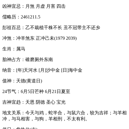
凶神宜忌：月煞 月虚 月害 四击
儒略历：2461211.5
彭祖百忌：乙不栽植千株不长 丑不冠带主不还乡
冲煞：冲羊煞东 正冲己未(1979 2039)
生肖：属马
胎神占方：碓磨厕外东南
纳音：[年]天河水 [月]沙中金 [日]海中金
值神：天德(黄道日)
24节气：6月5日芒种 6月21日夏至
吉神宜趋：天恩 阴德 圣心 宝光
地支关系：今天与鸡，蛇半合，与鼠六合，较为吉祥；与羊相
冲，与马相害，与狗，羊相刑，不太有利。