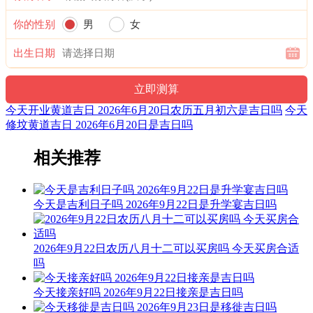
危日登高及行船，尤恐险惊多不安；修造支柱宜行细，伤着人
你的性别
男
女
命苦难言。
出生日期
结婚联姻用之吉，子孙后代有余钱；安床作灶亦可用，不可动
土与开山。
阳贵神：西南 月相：夕月 岁破位：正北
今天开业黄道吉日 2026年6月20日农历五月初六是吉日吗
今天
修坟黄道吉日 2026年6月20日是吉日吗
九星：八白太阴土星(吉) 二十八宿：南方柳宿柳土獐(凶)
易经卦象：火雷噬嗑 推荐吉时：子，丑，辰，巳，未，戌
相关推荐
财神：东北 月名：仲夏 太岁位：正南
今天是吉利日子吗 2026年9月22日是升学宴吉日吗
喜神：西北 月令：甲午 日禄：卯命互禄
十二值神：天德 — 吉：俗称“大黄道日”。古籍云：宝光星，
天德星，其时大郭，作事有成，利有攸往，出行吉。
2026年9月22日农历八月十二可以买房吗 今天买房合适
吗
阴贵神：正北 物候：鹿角解 犯太岁：马,鼠,牛,兔
今天接亲好吗 2026年9月22日接亲是吉日吗
福神：东南 月支：午火 年太岁：文哲