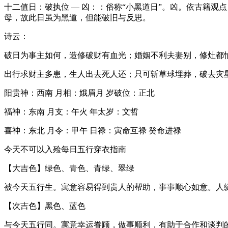
十二值日：破执位 — 凶：：俗称“小黑道日”。凶。依古籍
母，故此日虽为黑道，但能破旧与反思。
诗云：
破日为事主如何，造修破财有血光；婚姻不利夫妻别，修灶都
出行求财主多患，生人出去死人还；只可斩草球埋葬，破去灾
阳贵神：西南 月相：娥眉月 岁破位：正北
福神：东南 月支：午火 年太岁：文哲
喜神：东北 月令：甲午 日禄：寅命互禄 癸命进禄
今天不可以入殓每日五行穿衣指南
【大吉色】绿色、青色、青绿、翠绿
被今天五行生。寓意容易得到贵人的帮助，事事顺心如意。人
【次吉色】黑色、蓝色
与今天五行同。寓意幸运眷顾，做事顺利，有助于合作和谈判