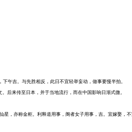
午凶，下午吉。与先胜相反，此日不宜轻举妄动，做事要慢半拍。
文。后来传至日本，并于当地流行，而在中国影响日渐式微。
，月仙星，亦称金柜。利释道用事，阍者女子用事，吉。宜嫁娶，