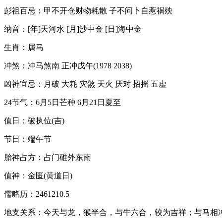
彭祖百忌：甲不开仓财物耗散 子不问卜自惹祸殃
纳音：[年]天河水 [月]沙中金 [日]海中金
生肖：属马
冲煞：冲马煞南 正冲戊午(1978 2038)
凶神宜忌：月破 大耗 灾煞 天火 厌对 招摇 五虚
24节气：6月5日芒种 6月21日夏至
值日：破执位(吉)
节日：端午节
胎神占方：占门碓外东南
值神：金匮(黄道日)
儒略历：2461210.5
地支关系：今天与龙，猴半合，与牛六合，较为吉祥；与马相