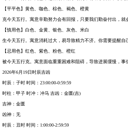
【平平色】黄色、咖色、棕色、褐色、橙黄
克今天五行。寓意辛勤努力会有回报，只要我们勤奋付出，就
【慎用色】白色、金黄、银色、灰色、米白
生今天五行。寓意消耗过大，易导致精力不济。你需要提醒自
【忌用色】红色、紫色、粉色、橙红
被今天五行克。寓意面临重重困难和阻碍，导致进展缓慢，事
2026年6月19日时辰吉凶
时辰：子时 时间：23:00:00-0:59:59
时柱：甲子 时冲：冲马 吉凶：金匮(吉)
吉神：金匮
凶神：无
时辰：丑时 时间：1:00:00-2:59:59