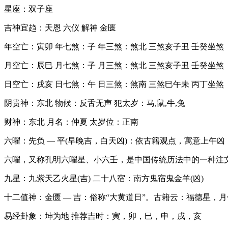
星座：双子座
吉神宜趋：天恩 六仪 解神 金匮
年空亡：寅卯 年七煞：子 年三煞：煞北 三煞亥子丑 壬癸坐煞
月空亡：辰巳 月七煞：子 月三煞：煞北 三煞亥子丑 壬癸坐煞
日空亡：戌亥 日七煞：午 日三煞：煞南 三煞巳午未 丙丁坐煞
阴贵神：东北 物候：反舌无声 犯太岁：马,鼠,牛,兔
财神：东北 月名：仲夏 太岁位：正南
六曜：先负 — 平(早晚吉，白天凶)：依古籍观点，寓意上
六曜，又称孔明六曜星、小六壬，是中国传统历法中的一种注
九星：九紫天乙火星(吉) 二十八宿：南方鬼宿鬼金羊(凶)
十二值神：金匮 — 吉：俗称“大黄道日”。古籍云：福德星
易经卦象：坤为地 推荐吉时：寅，卯，巳，申，戌，亥