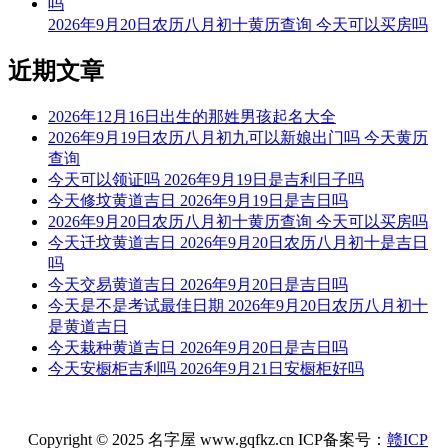
宜：订婚 嫁娶 求财 开业 交易 安床
2026年9月20日农历八月初十黄历查询 今天可以买房吗
忌：赴任 修造 移徙 出行 词讼 祈福 求嗣 乘船
近期文章
9时-11时 己巳时： 沖猪 煞东 时沖癸亥 大退 元武 进贵
宜：祈福 求嗣 订婚 嫁娶 入宅 开业 交易
2026年12月16日出生的那姓男孩起名大全
2026年9月19日农历八月初九可以新娘出门吗 今天黄历
忌：开光 修造 安葬 赴任 出行
查询
今天可以领证吗 2026年9月19日是吉利日子吗
11时-13时 庚午时： 沖鼠 煞北 时沖甲子 日破
今天修坟黄道吉日 2026年9月19日是吉日吗
2026年9月20日农历八月初十黄历查询 今天可以买房吗
宜：
今天迁坟黄道吉日 2026年9月20日农历八月初十是吉日
忌：日时相沖 诸事不宜
吗
今天交易黄道吉日 2026年9月20日是吉日吗
13时-15时 辛未时： 沖牛 煞西 时沖乙丑 日害 勾陈 贵人 太阳
今天是不是考试最佳日期 2026年9月20日农历八月初十
是黄道吉日
宜：祭祀 祈福 酬神 求财 见贵 订婚 嫁娶 修造 安葬 青龙 入宅
今天栽种黄道吉日 2026年9月20日是吉日吗
今天安橱柜吉利吗 2026年9月21日安橱柜好吗
忌：赴任 出行
15时-17时 壬申时： 沖虎 煞南 时沖丙寅 天贼 路空 三合 青龙
Copyright © 2025 名字屋 www.gqfkz.cn ICP备案号：
赣ICP
宜：求嗣 订婚 嫁娶 出行 求财 开业 交易 安床