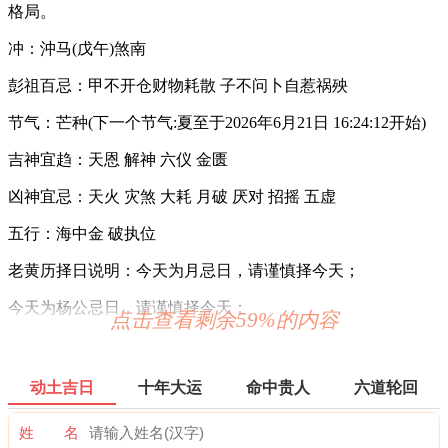
格局。
冲：沖马(戊午)煞南
彭祖百忌：甲不开仓财物耗散 子不问卜自惹祸殃
节气：芒种(下一个节气:夏至于2026年6月21日 16:24:12开始)
吉神宜趋：天恩 解神 六仪 金匮
凶神宜忌：天火 灾煞 大耗 月破 厌对 招摇 五虚
五行：海中金 破执位
老黄历择日说明：今天为月忌日，请谨慎择今天；
今天为杨公忌日，请谨慎择今天；
点击查看剩余59%的内容
今天干支为甲子，生肖属相为马、兔、羊请谨慎择今天。
2026年6月19日时辰吉凶
动土吉日
十年大运
命中贵人
六道轮回
0时-1时 甲子时：沖马 煞南 时沖戊午 日建 金匮 大进 福德
姓 名