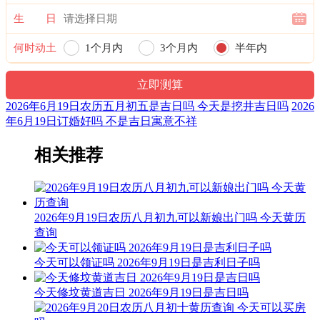
宜：祈福 订婚 嫁娶 开业 安葬
生 日
忌：造船 乘船
何时动土
1个月内
3个月内
半年内
1时-3时 乙丑时： 沖羊 煞东 时沖己未 罗纹 六合 武曲
一年内
宜：祈福 求嗣 出行 求财 嫁娶 安葬 祭祀
2026年6月19日农历五月初五是吉日吗 今天是挖井吉日吗
2026
忌：
年6月19日订婚好吗 不是吉日寓意不祥
3时-5时 丙寅时： 沖猴 煞北 时沖庚申 天兵 福星 日禄 喜神
相关推荐
宜：祭祀 祈福 酬神 订婚 嫁娶 出行 求财 入宅 安葬 赴任
忌：上樑 盖屋 入殓
5时-7时 丁卯时： 沖鸡 煞西 时沖辛酉 日刑 帝旺 天赦 玉堂
2026年9月19日农历八月初九可以新娘出门吗 今天黄历
查询
宜：求嗣 嫁娶 移徙 入宅 开业 交易 修造 安葬
今天可以领证吗 2026年9月19日是吉利日子吗
忌：赴任 出行
今天修坟黄道吉日 2026年9月19日是吉日吗
7时-9时 戊辰时： 沖狗 煞南 时沖壬戍 天牢 六戊 雷兵 三合