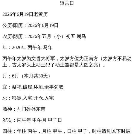
2026年6月19日老黄历
公历/阳历：2026年6月19日
农历/阴历：2026年五月（小）初五 属马
年：2026年 丙午年 马年
丙午年太岁为文哲大将军，太岁方位为正南方（太岁方不易动
土，古太岁头上动土犯了动土煞都是大凶之兆）。
月：6月（本月共30天）
宜：祭祀,破屋,坏垣,余事勿取
忌：移徙,入宅,开仓,入宅
胎神：占门碓外东南
岁次：丙午年 甲午月 甲子日
四柱：年柱 丙午，月柱 甲午，日柱 甲子，时柱请见以下时辰