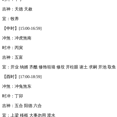
吉神：天德 天赦
宜：牧养
【申时】[15:00-16:59]
冲煞：冲虎煞南
时冲：丙寅
吉神：五富
宜：开业 纳婿 齐醮 修饰垣墙 修坟 开柱眼 谢土 求嗣 开池 取鱼 
【酉时】[17:00-18:59]
冲煞：冲兔煞东
时冲：丁卯
吉神：五合 阳德 六合
宜：上梁 移柩 大事勿用 渡水