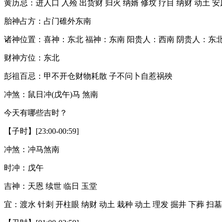
黄历忌：进人口 入殓 出货财 归火 纳婿 修坟 疗目 纳财 动土 安
胎神占方：占门碓外东南
诸神位置：喜神：东北 福神：东南 阳贵人：西南 阴贵人：东
财神方位：东北
彭祖百忌：甲不开仓财物耗散 子不问卜自惹祸殃
冲煞：鼠日冲(戊午)马 煞南
今天有哪些吉时？
【子时】[23:00-00:59]
冲煞：冲马煞南
时冲：戊午
吉神：天恩 续世 临日 玉堂
宜：渡水 针刺 开柱眼 纳财 动土 栽种 动土 理发 掘井 下葬 扫墓