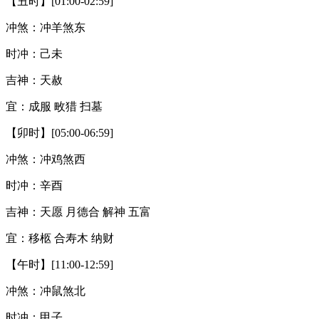
【丑时】[01:00-02:59]
冲煞：冲羊煞东
时冲：己未
吉神：天赦
宜：成服 畋猎 扫墓
【卯时】[05:00-06:59]
冲煞：冲鸡煞西
时冲：辛酉
吉神：天愿 月德合 解神 五富
宜：移柩 合寿木 纳财
【午时】[11:00-12:59]
冲煞：冲鼠煞北
时冲：甲子