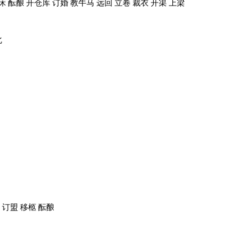
床 酝酿 开仓库 订婚 教牛马 远回 立卷 裁衣 开渠 上梁
北
 订盟 移柩 酝酿