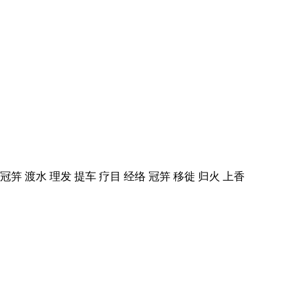
冠笄 渡水 理发 提车 疗目 经络 冠笄 移徙 归火 上香