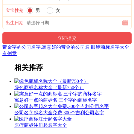
27、新联化肥、森锦化肥、誉旺化肥、丰拓化肥
宝宝性别
男
女
28、弘卓化肥、西鸣化肥、同祥化肥、鼎宸化肥
出生日期
29、泽义化肥、曦聚化肥、成吉化肥、仁超化肥
30、光讯化肥、超弘化肥、博裕化肥、业拓化肥
带金字的公司名字,寓意好的带金的公司名
眼镜商标名字大全
31、圣诺化肥、扬义化肥、迈荣化肥、星茂化肥
有创意
32、诚航化肥、鸿龙化肥、茂鑫化肥、瀚森化肥
相关推荐
33、力航化肥、卓影化肥、杉钰化肥、腾锦化肥
34、明慕化肥、新赛化肥、鸣晟化肥、佑衡化肥
绿色商标名称大全（最新750个）
35、渝航化肥、信诺化肥、迈朗化肥、耀顺化肥
寓意好一点的商标名 三个字的商标名字
36、威嘉化肥、特浩化肥、慕汇化肥、禧泽化肥
公司名字起名大全免费,300个吉利公司名字
37、和玮化肥、艺航化肥、越霖化肥、特利化肥
医疗商标注册起名字大全
38、云慕化肥、明佑化肥、浩丰化肥、联天化肥