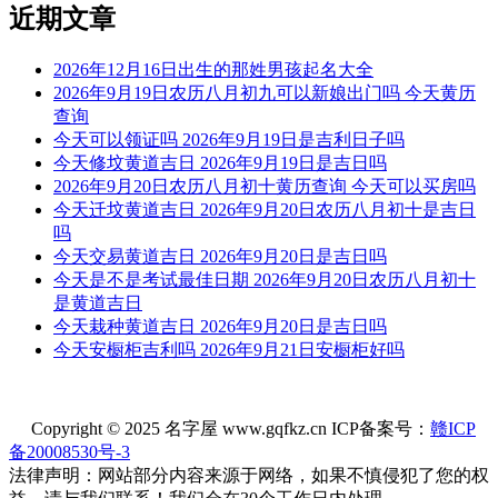
近期文章
39、朗冠化肥、泰旺化肥、恒星化肥、鑫虹化肥
40、智锐化肥、峰勤化肥、茂杉化肥、鑫凯化肥
2026年12月16日出生的那姓男孩起名大全
2026年9月19日农历八月初九可以新娘出门吗 今天黄历
41、杰维化肥、奇汇化肥、辉成化肥、森吉化肥
查询
今天可以领证吗 2026年9月19日是吉利日子吗
42、福德化肥、鸿鸿化肥、业同化肥、茂江化肥
今天修坟黄道吉日 2026年9月19日是吉日吗
2026年9月20日农历八月初十黄历查询 今天可以买房吗
今天迁坟黄道吉日 2026年9月20日农历八月初十是吉日
43、鸿浩化肥、豪冠化肥、威科化肥、铭德化肥
吗
今天交易黄道吉日 2026年9月20日是吉日吗
44、成耀化肥、景百化肥、佰旺化肥、杰普化肥
今天是不是考试最佳日期 2026年9月20日农历八月初十
是黄道吉日
45、盛隆化肥、达豪化肥、京广化肥、勤友化肥
今天栽种黄道吉日 2026年9月20日是吉日吗
今天安橱柜吉利吗 2026年9月21日安橱柜好吗
46、京翔化肥、泰森化肥、超鑫化肥、影亚化肥
47、东尊化肥、富力化肥、澄京化肥、龙卓化肥
Copyright © 2025 名字屋 www.gqfkz.cn ICP备案号：
赣ICP
48、旺杭化肥、鼎贤化肥、诚盛化肥、心元化肥
备20008530号-3
49、盈建化肥、业泰化肥、龙博化肥、同誉化肥
法律声明：网站部分内容来源于网络，如果不慎侵犯了您的权