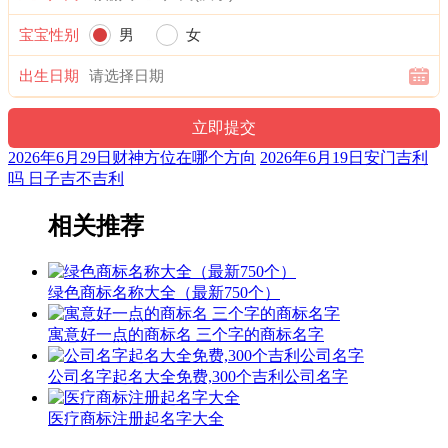
28、健博男装
宝宝性别
男
女
29、荣钧男装
30、亚汉男装
出生日期
31、星铭博海男装
32、橙诚男装
2026年6月29日财神方位在哪个方向
2026年6月19日安门吉利
吗 日子吉不吉利
33、贤正男装
相关推荐
34、弘骏瑞男装
35、勤弘男装
绿色商标名称大全（最新750个）
36、乐创男装
寓意好一点的商标名 三个字的商标名字
37、星蓝男装
38、钰杉男装
公司名字起名大全免费,300个吉利公司名字
39、美杭男装
医疗商标注册起名字大全
40、佳瑞男装