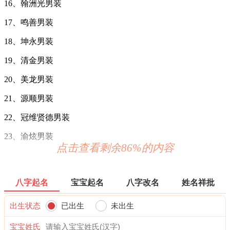
16、翰洲光男装
17、鸣善男装
18、坤永男装
19、清金男装
20、美龙男装
21、源顺男装
22、冠维贤德男装
23、渝炫男装
点击查看剩余86%的内容
24、兴亚男装
25、豪耀男装
八字起名
宝宝起名
八字改名
姓名祥批
26、利创男装
出生状态
已出生
未出生
27、果弘男装
宝宝姓氏