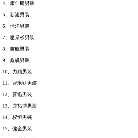
4、康仁腾男装
5、新浚男装
6、信洋男装
7、思景杉男装
8、吉航男装
9、鑫凯男装
10、力顺男装
11、冠米财男装
12、喜迅男装
13、龙拓博男装
14、权恒男装
15、健金男装