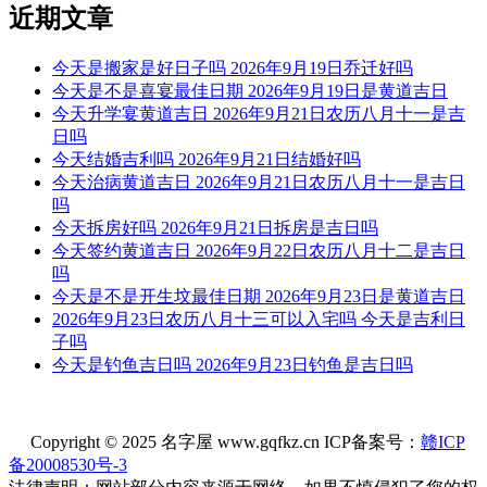
近期文章
41、钧权蓝盛男装
今天是搬家是好日子吗 2026年9月19日乔迁好吗
42、鸿鸿玮男装
今天是不是喜宴最佳日期 2026年9月19日是黄道吉日
今天升学宴黄道吉日 2026年9月21日农历八月十一是吉
43、千旺丰男装
日吗
44、佳力男装
今天结婚吉利吗 2026年9月21日结婚好吗
今天治病黄道吉日 2026年9月21日农历八月十一是吉日
45、麟洋航男装
吗
今天拆房好吗 2026年9月21日拆房是吉日吗
46、浩灿男装
今天签约黄道吉日 2026年9月22日农历八月十二是吉日
吗
47、景世男装
今天是不是开生坟最佳日期 2026年9月23日是黄道吉日
2026年9月23日农历八月十三可以入宅吗 今天是吉利日
48、慧耀男装
子吗
49、利浩男装
今天是钓鱼吉日吗 2026年9月23日钓鱼是吉日吗
50、杭卓昌男装
51、浩立男装
Copyright © 2025 名字屋 www.gqfkz.cn ICP备案号：
赣ICP
备20008530号-3
52、维云龙峰男装