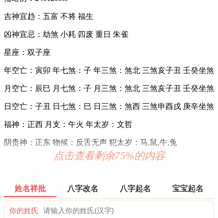
吉神宜趋：五富 不将 福生
凶神宜忌：劫煞 小耗 四废 重日 朱雀
星座：双子座
年空亡：寅卯 年七煞：子 年三煞：煞北 三煞亥子丑 壬癸坐煞
月空亡：辰巳 月七煞：子 月三煞：煞北 三煞亥子丑 壬癸坐煞
日空亡：子丑 日七煞：巳 日三煞：煞西 三煞申酉戌 庚辛坐煞
福神：正西 月支：午火 年太岁：文哲
阴贵神：正东 物候：反舌无声 犯太岁：马,鼠,牛,兔
点击查看剩余75%的内容
六曜：友引 — 平(早晚吉，白天凶)：依古籍观点，寓意早晚
吉，白天凶。
六曜，又称孔明六曜星、小六壬，是中国传统历法中的一种注
姓名祥批
八字改名
八字起名
宝宝起名
文。后来传至日本，并于当地流行，而在中国影响日渐式微。
你的姓氏
十二值日：执执位 — 吉：：吉：俗称“小黄道日”。吉。依古