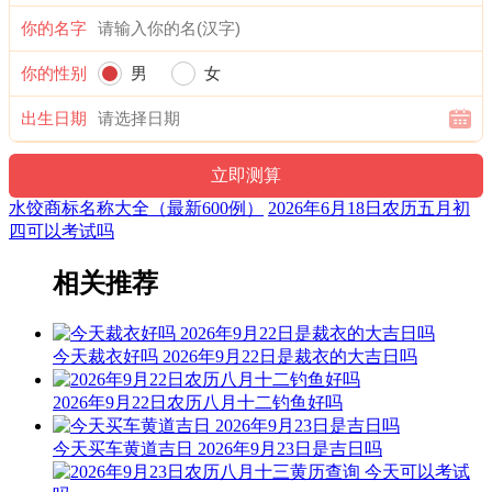
籍观点，此日宜建屋、种植、捕捉；忌移居、出行、开
你的名字
业。“执”有“执行、施行，掌握、控制，捉拿、拘捕”等意，建
房、种植、捕捉与此类意思相近，而移居、出行、开业则与其
你的性别
男
女
相差较远，故有“执日宜建屋、种植、捕捉；忌移居、出行、
开业”之说。
出生日期
诗云：
执日威仪总等权，得遇之星出大贤；捉贼擒盗马到成，入宅进
水饺商标名称大全（最新600例）
2026年6月18日农历五月初
火亦安太。
四可以考试吗
结婚嫁娶宜慎用，见官词讼可为吉；开山放水有阻碍，参看时
相关推荐
通至有益。
九星：九紫天乙火星(吉) 二十八宿：南方井宿井木犴(吉)
今天裁衣好吗 2026年9月22日是裁衣的大吉日吗
财神：正南 月名：仲夏 太岁位：正南
2026年9月22日农历八月十二钓鱼好吗
易经卦象：山地剥 推荐吉时：子，丑，卯，午，申，酉
十二值神：朱雀 — 凶：俗称“大黑道日”。古籍云：天讼星，
今天买车黄道吉日 2026年9月23日是吉日吗
利用公事，常人凶，诸事忌用，谨防争讼。