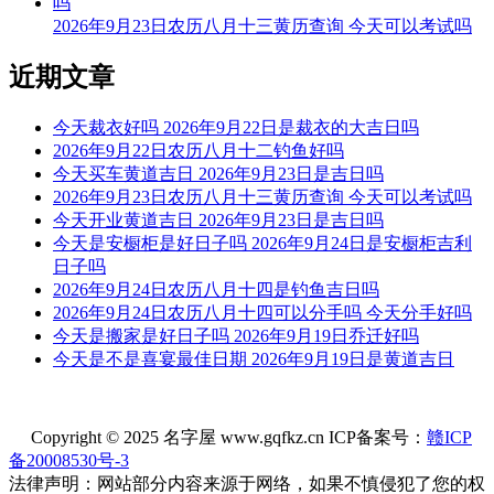
阳贵神：东南 月相：娥眉新月 岁破位：正北
2026年9月23日农历八月十三黄历查询 今天可以考试吗
喜神：东南 月令：甲午 日禄：子命互禄 壬命进禄
近期文章
今天不可以交房
今天裁衣好吗 2026年9月22日是裁衣的大吉日吗
根据该日的黄历信息分析可得，2026年6月18日为黑道日，就
2026年9月22日农历八月十二钓鱼好吗
民间说法来看，黑道日不利行事，若这一日交房，可能会有不
今天买车黄道吉日 2026年9月23日是吉日吗
好的影响， 但黑道日并不是完全忌讳交房，若怕带来不好的
2026年9月23日农历八月十三黄历查询 今天可以考试吗
影响，云玥取名网请您可以另选个黄道吉日进行哦。
今天开业黄道吉日 2026年9月23日是吉日吗
今天是安橱柜是好日子吗 2026年9月24日是安橱柜吉利
每日五行穿衣指南
日子吗
【大吉色】绿色、青色、青绿、翠绿
2026年9月24日农历八月十四是钓鱼吉日吗
2026年9月24日农历八月十四可以分手吗 今天分手好吗
被今天五行生。寓意容易得到贵人的帮助，事事顺心如意。人
今天是搬家是好日子吗 2026年9月19日乔迁好吗
缘和异性缘也会变得非常好，对身边的人来说显得格外有魅
今天是不是喜宴最佳日期 2026年9月19日是黄道吉日
力。可以借助五行的影响，充分发挥自己的才能。
【次吉色】黑色、蓝色
Copyright © 2025 名字屋 www.gqfkz.cn ICP备案号：
赣ICP
与今天五行同。寓意幸运眷顾，做事顺利，有助于合作和谈判
备20008530号-3
的进行，实现共赢。这是一个很好的机会，不要犹豫，勇敢迈
法律声明：网站部分内容来源于网络，如果不慎侵犯了您的权