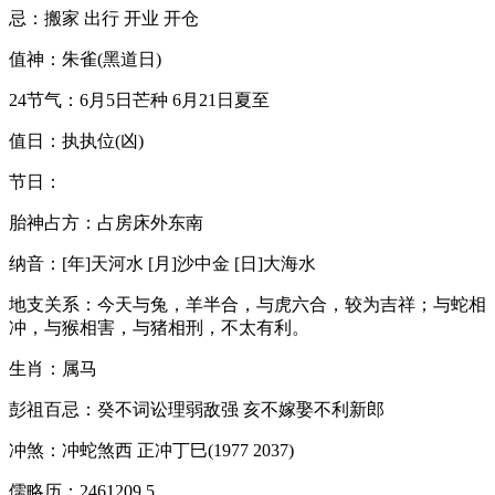
忌：搬家 出行 开业 开仓
值神：朱雀(黑道日)
24节气：6月5日芒种 6月21日夏至
值日：执执位(凶)
节日：
胎神占方：占房床外东南
纳音：[年]天河水 [月]沙中金 [日]大海水
地支关系：今天与兔，羊半合，与虎六合，较为吉祥；与蛇相
冲，与猴相害，与猪相刑，不太有利。
生肖：属马
彭祖百忌：癸不词讼理弱敌强 亥不嫁娶不利新郎
冲煞：冲蛇煞西 正冲丁巳(1977 2037)
儒略历：2461209.5