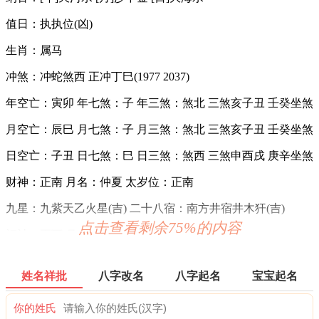
值日：执执位(凶)
生肖：属马
冲煞：冲蛇煞西 正冲丁巳(1977 2037)
年空亡：寅卯 年七煞：子 年三煞：煞北 三煞亥子丑 壬癸坐煞
月空亡：辰巳 月七煞：子 月三煞：煞北 三煞亥子丑 壬癸坐煞
日空亡：子丑 日七煞：巳 日三煞：煞西 三煞申酉戌 庚辛坐煞
财神：正南 月名：仲夏 太岁位：正南
九星：九紫天乙火星(吉) 二十八宿：南方井宿井木犴(吉)
点击查看剩余75%的内容
福神：正西 月支：午火 年太岁：文哲
阳贵神：东南 月相：娥眉新月 岁破位：正北
姓名祥批
八字改名
八字起名
宝宝起名
十二值神：朱雀 — 凶：俗称“大黑道日”。古籍云：天讼星，
利用公事，常人凶，诸事忌用，谨防争讼。
你的姓氏