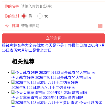
喜神：东南 月令：甲午 日禄：子命互禄 壬命进禄
你的名字
六曜：友引 — 平(早晚吉，白天凶)：依古籍观点，寓意早晚
你的性别
男
女
吉，白天凶。
六曜，又称孔明六曜星、小六壬，是中国传统历法中的一种注
出生日期
文。后来传至日本，并于当地流行，而在中国影响日渐式微。
易经卦象：山地剥 推荐吉时：子，丑，卯，午，申，酉
眼镜商标名字大全有创意
今天是不是下葬最佳日期 2026年7月
十二值日：执执位 — 吉：：吉：俗称“小黄道日”。吉。依古
15日农历六月初二是黄道吉日
籍观点，此日宜建屋、种植、捕捉；忌移居、出行、开
业。“执”有“执行、施行，掌握、控制，捉拿、拘捕”等意，建
相关推荐
房、种植、捕捉与此类意思相近，而移居、出行、开业则与其
相差较远，故有“执日宜建屋、种植、捕捉；忌移居、出行、
开业”之说。
今天裁衣好吗 2026年9月22日是裁衣的大吉日吗
诗云：
2026年9月22日农历八月十二钓鱼好吗
执日威仪总等权，得遇之星出大贤；捉贼擒盗马到成，入宅进
火亦安太。
今天买车黄道吉日 2026年9月23日是吉日吗
结婚嫁娶宜慎用，见官词讼可为吉；开山放水有阻碍，参看时