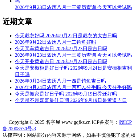
通至有益。
2026年9月23日农历八月十三黄历查询 今天可以考试吗
阴贵神：正东 物候：反舌无声 犯太岁：马,鼠,牛,兔
近期文章
今天不可以钓鱼
今天裁衣好吗 2026年9月22日是裁衣的大吉日吗
根据该日的黄历信息分析可得，2026年6月18日为黑道日，就
2026年9月22日农历八月十二钓鱼好吗
民间说法来看，黑道日不利行事，若这一日钓鱼，可能会有不
今天买车黄道吉日 2026年9月23日是吉日吗
好的影响， 但黑道日并不是完全忌讳钓鱼，若怕带来不好的
2026年9月23日农历八月十三黄历查询 今天可以考试吗
影响，云玥取名网请您可以另选个黄道吉日进行哦。
今天开业黄道吉日 2026年9月23日是吉日吗
今天是安橱柜是好日子吗 2026年9月24日是安橱柜吉利
每日五行穿衣指南
日子吗
【大吉色】绿色、青色、青绿、翠绿
2026年9月24日农历八月十四是钓鱼吉日吗
2026年9月24日农历八月十四可以分手吗 今天分手好吗
被今天五行生。寓意容易得到贵人的帮助，事事顺心如意。人
今天是搬家是好日子吗 2026年9月19日乔迁好吗
缘和异性缘也会变得非常好，对身边的人来说显得格外有魅
今天是不是喜宴最佳日期 2026年9月19日是黄道吉日
力。可以借助五行的影响，充分发挥自己的才能。
【次吉色】黑色、蓝色
Copyright © 2025 名字屋 www.gqfkz.cn ICP备案号：
赣ICP
与今天五行同。寓意幸运眷顾，做事顺利，有助于合作和谈判
备20008530号-3
的进行，实现共赢。这是一个很好的机会，不要犹豫，勇敢迈
法律声明：网站部分内容来源于网络，如果不慎侵犯了您的权