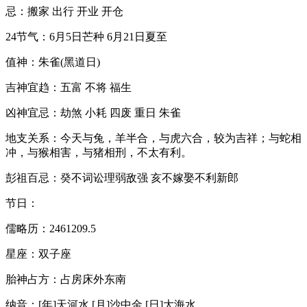
忌：搬家 出行 开业 开仓
24节气：6月5日芒种 6月21日夏至
值神：朱雀(黑道日)
吉神宜趋：五富 不将 福生
凶神宜忌：劫煞 小耗 四废 重日 朱雀
地支关系：今天与兔，羊半合，与虎六合，较为吉祥；与蛇相
冲，与猴相害，与猪相刑，不太有利。
彭祖百忌：癸不词讼理弱敌强 亥不嫁娶不利新郎
节日：
儒略历：2461209.5
星座：双子座
胎神占方：占房床外东南
纳音：[年]天河水 [月]沙中金 [日]大海水