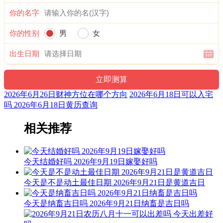
六曜，又称孔明六曜星、小六壬，是中国传统历法中的一种注
你的名字
文。后来传至日本，并于当地流行，而在中国影响日渐式微。
你的性别
男
女
阳贵神：东南 月相：娥眉新月 岁破位：正北
阴贵神：正东 物候：反舌无声 犯太岁：马,鼠,牛,兔
出生日期
十二值神：朱雀 — 凶：俗称“大黑道日”。古籍云：天讼星，
利用公事，常人凶，诸事忌用，谨防争讼。
2026年6月26日财神方位在哪个方向
2026年6月18日可以入宅
十二值日：执执位 — 吉：：吉：俗称“小黄道日”。吉。依古
吗 2026年6月18日黄历查询
籍观点，此日宜建屋、种植、捕捉；忌移居、出行、开
业。“执”有“执行、施行，掌握、控制，捉拿、拘捕”等意，建
相关推荐
房、种植、捕捉与此类意思相近，而移居、出行、开业则与其
相差较远，故有“执日宜建屋、种植、捕捉；忌移居、出行、
开业”之说。
今天结婚好吗 2026年9月19日嫁娶好吗
诗云：
今天是不是动土最佳日期 2026年9月21日是黄道吉日
执日威仪总等权，得遇之星出大贤；捉贼擒盗马到成，入宅进
火亦安太。
今天是纳畜吉日吗 2026年9月21日纳畜是吉日吗
结婚嫁娶宜慎用，见官词讼可为吉；开山放水有阻碍，参看时