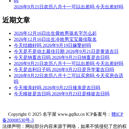
通至有益。
2026年9月21日农历八月十一可以出差吗 今天出差好吗
福神：正西 月支：午火 年太岁：文哲
近期文章
今天不可以养殖
2026年12月16日出生毋姓男孩名字怎么起
根据该日的黄历信息分析可得，2026年6月18日为黑道日，就
2026年12月16日出生冷姓男宝宝最佳取名
民间说法来看，黑道日不利行事，若这一日养殖，可能会有不
今天结婚好吗 2026年9月19日嫁娶好吗
好的影响， 但黑道日并不是完全忌讳养殖，若怕带来不好的
今天是不是动土最佳日期 2026年9月21日是黄道吉日
影响，云玥取名网请您可以另选个黄道吉日进行哦。
今天是纳畜吉日吗 2026年9月21日纳畜是吉日吗
2026年9月21日农历八月十一可以出差吗 今天出差好吗
每日五行穿衣指南
今天是吉利日子吗 2026年9月22日是升学宴吉日吗
【大吉色】绿色、青色、青绿、翠绿
2026年9月22日农历八月十二可以买房吗 今天买房合适
吗
被今天五行生。寓意容易得到贵人的帮助，事事顺心如意。人
今天接亲好吗 2026年9月22日接亲是吉日吗
缘和异性缘也会变得非常好，对身边的人来说显得格外有魅
今天移徙是吉日吗 2026年9月23日是移徙吉日吗
力。可以借助五行的影响，充分发挥自己的才能。
【次吉色】黑色、蓝色
Copyright © 2025 名字屋 www.gqfkz.cn ICP备案号：
赣ICP
与今天五行同。寓意幸运眷顾，做事顺利，有助于合作和谈判
备20008530号-3
的进行，实现共赢。这是一个很好的机会，不要犹豫，勇敢迈
法律声明：网站部分内容来源于网络，如果不慎侵犯了您的权