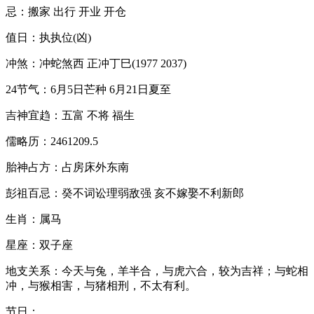
忌：搬家 出行 开业 开仓
值日：执执位(凶)
冲煞：冲蛇煞西 正冲丁巳(1977 2037)
24节气：6月5日芒种 6月21日夏至
吉神宜趋：五富 不将 福生
儒略历：2461209.5
胎神占方：占房床外东南
彭祖百忌：癸不词讼理弱敌强 亥不嫁娶不利新郎
生肖：属马
星座：双子座
地支关系：今天与兔，羊半合，与虎六合，较为吉祥；与蛇相
冲，与猴相害，与猪相刑，不太有利。
节日：