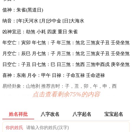
值神：朱雀(黑道日)
纳音：[年]天河水 [月]沙中金 [日]大海水
凶神宜忌：劫煞 小耗 四废 重日 朱雀
年空亡：寅卯 年七煞：子 年三煞：煞北 三煞亥子丑 壬癸坐煞
月空亡：辰巳 月七煞：子 月三煞：煞北 三煞亥子丑 壬癸坐煞
日空亡：子丑 日七煞：巳 日三煞：煞西 三煞申酉戌 庚辛坐煞
喜神：东南 月令：甲午 日禄：子命互禄 壬命进禄
易经卦象：山地剥 推荐吉时：子，丑，卯，午，申，酉
点击查看剩余75%的内容
九星：九紫天乙火星(吉) 二十八宿：南方井宿井木犴(吉)
财神：正南 月名：仲夏 太岁位：正南
姓名祥批
八字改名
八字起名
宝宝起名
六曜：友引 — 平(早晚吉，白天凶)：依古籍观点，寓意早晚
吉，白天凶。
你的姓氏