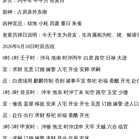
岁次：丙午年 甲午月 癸亥日
胎神：占房床外东南
凶神宜忌：劫煞 小耗 四废 重日 朱雀
老黄历择日说明：今天干支为癸亥，生肖属相为蛇、猪、猴请
2026年6月18日时辰吉凶
0时-1时 壬子时：沖马 煞南 时沖丙午 白虎 路空 日禄 大进
宜：求财 见贵 订婚 嫁娶 入宅 开业 安葬 求嗣
忌：白虎须用 麒麟符制 否则 诸事不宜 祭祀 祈福 斋醮 开光 赴
1时-3时 癸丑时： 沖羊 煞东 时沖丁未 旬空 路空 玉堂 少微
宜：修造 盖屋 移徙 安床 入宅 开业 开仓 见贵 订婚 嫁娶 进人口
忌：赴任 出行 求财 祭祀 祈福 斋醮 开光
3时-5时 甲寅时： 沖猴 煞北 时沖戊申 天牢 天贼 六合 临官
宜：求嗣 订婚 嫁娶 求财 开业 交易 安床