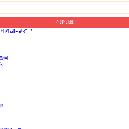
历五月初四纳畜好吗
询