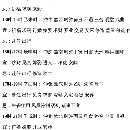
忌：祈福 求嗣 乘船
13时-15时 己未时： 沖牛 煞西 时沖癸丑 不遇 三合 明堂 武曲
宜：祈福 求嗣 订婚 嫁娶 求财 开业 交易 安床 修造 盖屋 移徙 
忌：赴任 出行
15时-17时 庚申时： 沖虎 煞南 时沖甲寅 日害 天刑 地兵 国印
宜：求财 见贵 嫁娶 进人口 移徙 安葬
忌：赴任 出行 修造 动土
17时-19时 辛酉时： 沖兔 煞东 时沖乙卯 朱雀 驿马
宜：赴任 出行 见贵 求财 嫁娶 入宅 移徙 安葬
忌：朱雀须用 凤凰符制 否则 诸事不宜
19时-21时 壬戌时： 沖龙 煞北 时沖丙辰 狗食 路空 金匮 进禄
宜：订婚 嫁娶 开业 安葬