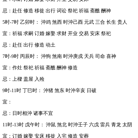
忌：赴任 修造 移徙 出行 词讼 祭祀 祈福 斋醮 酬神
5时-7时 乙卯时： 沖鸡 煞西 时沖己酉 元武 三合 长生 贵人
宜：祈福 求嗣 订婚 嫁娶 求财 开业 交易 安床 祭祀
忌：赴任 出行 修造 动土
7时-9时 丙辰时： 沖狗 煞南 时沖庚戍 天兵 司命 喜神
宜：作灶 祭祀 祈福 斋醮 酬神 修造
忌：上樑 盖屋 入殓
9时-11时 丁巳时： 沖猪 煞东 时沖辛亥 日破
宜：
忌：日时相沖 诸事不宜
11时-13时 戊午时： 沖鼠 煞北 时沖壬子 六戊 雷兵 青龙 太阴
宜：订婚 嫁娶 安床 移徙 入宅 修造 安葬