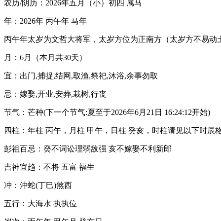
农历/阴历：2026年五月（小）初四 属马
年：2026年 丙午年 马年
丙午年太岁为文哲大将军，太岁方位为正南方（太岁方不易动
月：6月（本月共30天）
宜：出门,捕捉,结网,取渔,祭祀,沐浴,余事勿取
忌：嫁娶,开业,安葬,栽树,行丧
节气：芒种(下一个节气:夏至于2026年6月21日 16:24:12开始)
四柱：年柱 丙午，月柱 甲午，日柱 癸亥，时柱请见以下时辰
彭祖百忌：癸不词讼理弱敌强 亥不嫁娶不利新郎
吉神宜趋：不将 五富 福生
冲：沖蛇(丁巳)煞西
五行：大海水 执执位