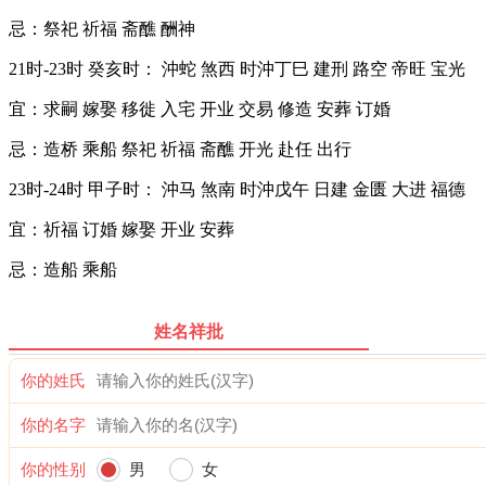
忌：祭祀 祈福 斋醮 酬神
21时-23时 癸亥时： 沖蛇 煞西 时沖丁巳 建刑 路空 帝旺 宝光
宜：求嗣 嫁娶 移徙 入宅 开业 交易 修造 安葬 订婚
忌：造桥 乘船 祭祀 祈福 斋醮 开光 赴任 出行
23时-24时 甲子时： 沖马 煞南 时沖戊午 日建 金匮 大进 福德
宜：祈福 订婚 嫁娶 开业 安葬
忌：造船 乘船
姓名祥批
你的姓氏
你的名字
你的性别
男
女