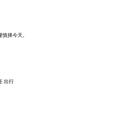
谨慎择今天。
任 出行