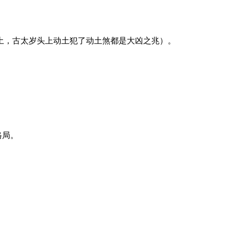
土，古太岁头上动土犯了动土煞都是大凶之兆）。
格局。