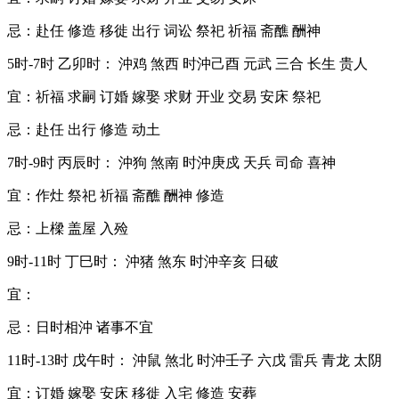
忌：赴任 修造 移徙 出行 词讼 祭祀 祈福 斋醮 酬神
5时-7时 乙卯时： 沖鸡 煞西 时沖己酉 元武 三合 长生 贵人
宜：祈福 求嗣 订婚 嫁娶 求财 开业 交易 安床 祭祀
忌：赴任 出行 修造 动土
7时-9时 丙辰时： 沖狗 煞南 时沖庚戍 天兵 司命 喜神
宜：作灶 祭祀 祈福 斋醮 酬神 修造
忌：上樑 盖屋 入殓
9时-11时 丁巳时： 沖猪 煞东 时沖辛亥 日破
宜：
忌：日时相沖 诸事不宜
11时-13时 戊午时： 沖鼠 煞北 时沖壬子 六戊 雷兵 青龙 太阴
宜：订婚 嫁娶 安床 移徙 入宅 修造 安葬