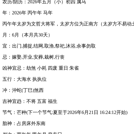
农历/阴历：2026年五月（小）初四 属马
年：2026年 丙午年 马年
丙午年太岁为文哲大将军，太岁方位为正南方（太岁方不易动
月：6月（本月共30天）
宜：出门,捕捉,结网,取渔,祭祀,沐浴,余事勿取
忌：嫁娶,开业,安葬,栽树,行丧
凶神宜忌：劫煞 小耗 四废 重日 朱雀
五行：大海水 执执位
冲：沖蛇(丁巳)煞西
吉神宜趋：不将 五富 福生
节气：芒种(下一个节气:夏至于2026年6月21日 16:24:12开始)
胎神：占房床外东南