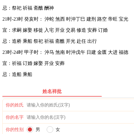
忌：祭祀 祈福 斋醮 酬神
21时-23时 癸亥时： 沖蛇 煞西 时沖丁巳 建刑 路空 帝旺 宝光
宜：求嗣 嫁娶 移徙 入宅 开业 交易 修造 安葬 订婚
忌：造桥 乘船 祭祀 祈福 斋醮 开光 赴任 出行
23时-24时 甲子时： 沖马 煞南 时沖戊午 日建 金匮 大进 福德
宜：祈福 订婚 嫁娶 开业 安葬
忌：造船 乘船
姓名祥批
你的姓氏
你的名字
你的性别
男
女