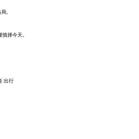
格局。
谨慎择今天。
任 出行