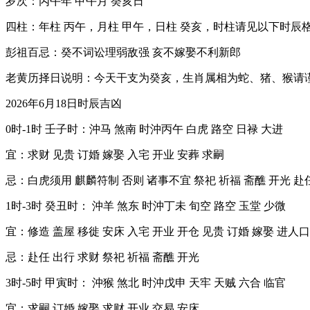
岁次：丙午年 甲午月 癸亥日
四柱：年柱 丙午，月柱 甲午，日柱 癸亥，时柱请见以下时辰
彭祖百忌：癸不词讼理弱敌强 亥不嫁娶不利新郎
老黄历择日说明：今天干支为癸亥，生肖属相为蛇、猪、猴请
2026年6月18日时辰吉凶
0时-1时 壬子时：沖马 煞南 时沖丙午 白虎 路空 日禄 大进
宜：求财 见贵 订婚 嫁娶 入宅 开业 安葬 求嗣
忌：白虎须用 麒麟符制 否则 诸事不宜 祭祀 祈福 斋醮 开光 赴
1时-3时 癸丑时： 沖羊 煞东 时沖丁未 旬空 路空 玉堂 少微
宜：修造 盖屋 移徙 安床 入宅 开业 开仓 见贵 订婚 嫁娶 进人口
忌：赴任 出行 求财 祭祀 祈福 斋醮 开光
3时-5时 甲寅时： 沖猴 煞北 时沖戊申 天牢 天贼 六合 临官
宜：求嗣 订婚 嫁娶 求财 开业 交易 安床