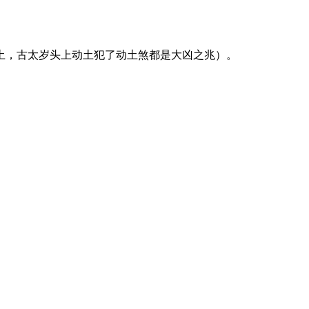
土，古太岁头上动土犯了动土煞都是大凶之兆）。