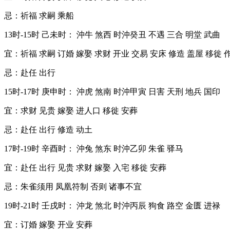
忌：祈福 求嗣 乘船
13时-15时 己未时： 沖牛 煞西 时沖癸丑 不遇 三合 明堂 武曲
宜：祈福 求嗣 订婚 嫁娶 求财 开业 交易 安床 修造 盖屋 移徙 
忌：赴任 出行
15时-17时 庚申时： 沖虎 煞南 时沖甲寅 日害 天刑 地兵 国印
宜：求财 见贵 嫁娶 进人口 移徙 安葬
忌：赴任 出行 修造 动土
17时-19时 辛酉时： 沖兔 煞东 时沖乙卯 朱雀 驿马
宜：赴任 出行 见贵 求财 嫁娶 入宅 移徙 安葬
忌：朱雀须用 凤凰符制 否则 诸事不宜
19时-21时 壬戌时： 沖龙 煞北 时沖丙辰 狗食 路空 金匮 进禄
宜：订婚 嫁娶 开业 安葬