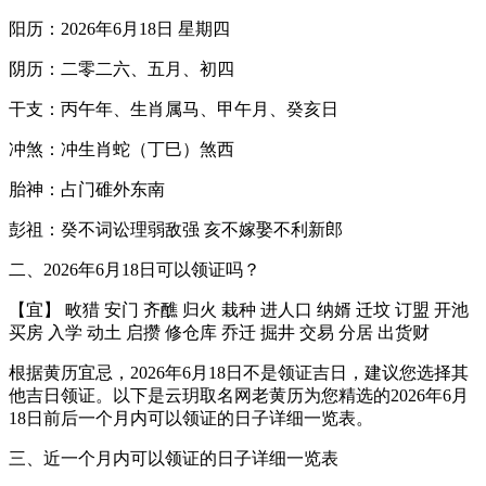
阳历：2026年6月18日 星期四
阴历：二零二六、五月、初四
干支：丙午年、生肖属马、甲午月、癸亥日
冲煞：冲生肖蛇（丁巳）煞西
胎神：占门碓外东南
彭祖：癸不词讼理弱敌强 亥不嫁娶不利新郎
二、2026年6月18日可以领证吗？
【宜】 畋猎 安门 齐醮 归火 栽种 进人口 纳婿 迁坟 订盟 开池
买房 入学 动土 启攒 修仓库 乔迁 掘井 交易 分居 出货财
根据黄历宜忌，2026年6月18日不是领证吉日，建议您选择其
他吉日领证。以下是云玥取名网老黄历为您精选的2026年6月
18日前后一个月内可以领证的日子详细一览表。
三、近一个月内可以领证的日子详细一览表