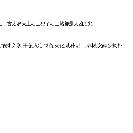
土，古太岁头上动土犯了动土煞都是大凶之兆）。
,纳财,入学,开仓,入宅,纳畜,火化,栽种,动土,栽树,安葬,安橱柜