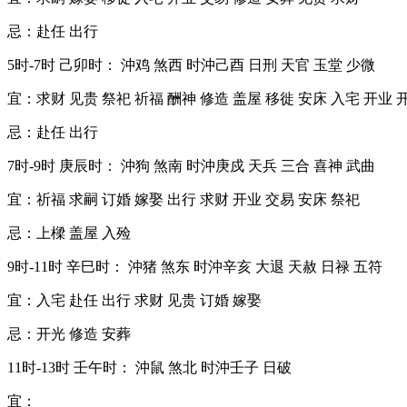
忌：赴任 出行
5时-7时 己卯时： 沖鸡 煞西 时沖己酉 日刑 天官 玉堂 少微
宜：求财 见贵 祭祀 祈福 酬神 修造 盖屋 移徙 安床 入宅 开业 
忌：赴任 出行
7时-9时 庚辰时： 沖狗 煞南 时沖庚戍 天兵 三合 喜神 武曲
宜：祈福 求嗣 订婚 嫁娶 出行 求财 开业 交易 安床 祭祀
忌：上樑 盖屋 入殓
9时-11时 辛巳时： 沖猪 煞东 时沖辛亥 大退 天赦 日禄 五符
宜：入宅 赴任 出行 求财 见贵 订婚 嫁娶
忌：开光 修造 安葬
11时-13时 壬午时： 沖鼠 煞北 时沖壬子 日破
宜：