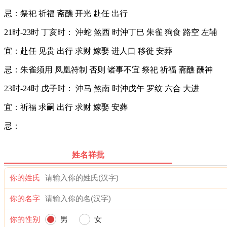
忌：祭祀 祈福 斋醮 开光 赴任 出行
21时-23时 丁亥时： 沖蛇 煞西 时沖丁巳 朱雀 狗食 路空 左辅
宜：赴任 见贵 出行 求财 嫁娶 进人口 移徙 安葬
忌：朱雀须用 凤凰符制 否则 诸事不宜 祭祀 祈福 斋醮 酬神
23时-24时 戊子时： 沖马 煞南 时沖戊午 罗纹 六合 大进
宜：祈福 求嗣 出行 求财 嫁娶 安葬
忌：
姓名祥批
你的姓氏
你的名字
你的性别
男
女