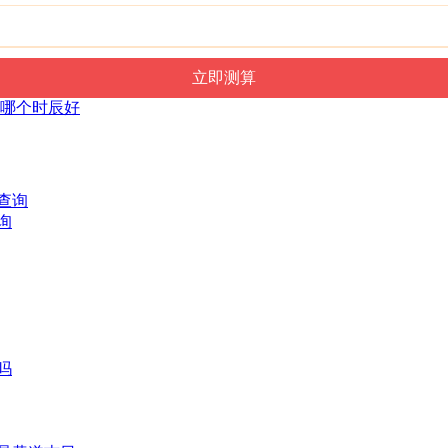
栽树哪个时辰好
询