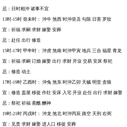
忌：日时相沖 诸事不宜
13时-15时 癸未时： 沖牛 煞西 时沖癸丑 勾陈 日害 罗纹
宜：祈福 求嗣 求财 嫁娶 安葬
忌：赴任 出行 修造
15时-17时 甲申时： 沖虎 煞南 时沖甲寅 地兵 三合 福星 青龙
宜：祈福 求嗣 订婚 嫁娶 出行 求财 开业 交易 安床 祭祀
忌：修造 动土
17时-19时 乙酉时： 沖兔 煞东 时沖乙卯 天贼 明堂 贪狼
宜：修造 盖屋 移徙 作灶 安床 入宅 开业 赴任 出行 求财 嫁娶
忌：祭祀 祈福 斋醮 酬神
19时-21时 丙戌时： 沖龙 煞北 时沖丙辰 路空 天刑 右弼
宜：见贵 求财 嫁娶 进人口 移徙 安葬