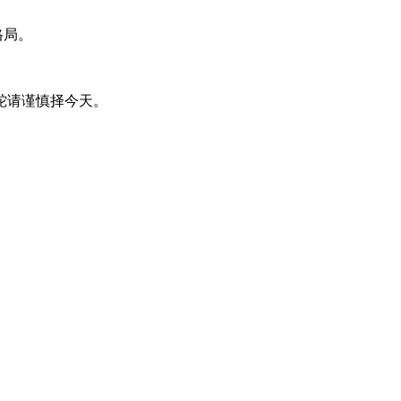
格局。
蛇请谨慎择今天。