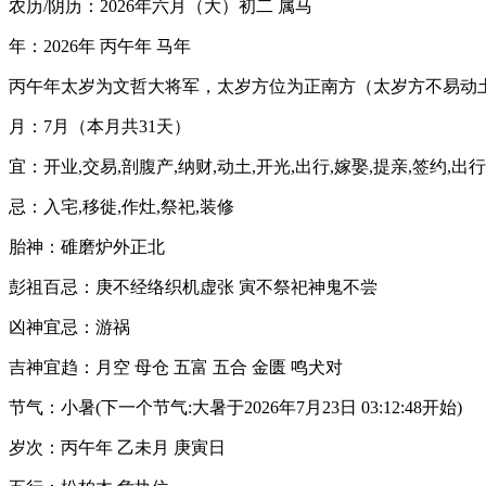
农历/阴历：2026年六月（大）初二 属马
年：2026年 丙午年 马年
丙午年太岁为文哲大将军，太岁方位为正南方（太岁方不易动
月：7月（本月共31天）
宜：开业,交易,剖腹产,纳财,动土,开光,出行,嫁娶,提亲,签约,出行
忌：入宅,移徙,作灶,祭祀,装修
胎神：碓磨炉外正北
彭祖百忌：庚不经络织机虚张 寅不祭祀神鬼不尝
凶神宜忌：游祸
吉神宜趋：月空 母仓 五富 五合 金匮 鸣犬对
节气：小暑(下一个节气:大暑于2026年7月23日 03:12:48开始)
岁次：丙午年 乙未月 庚寅日