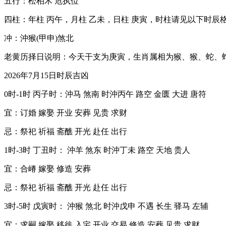
五行：松柏木 危执位
四柱：年柱 丙午，月柱 乙未，日柱 庚寅，时柱请见以下时辰
冲：沖猴(甲申)煞北
老黄历择日说明：今天干支为庚寅，生肖属相为猴、猴、蛇、
2026年7月15日时辰吉凶
0时-1时 丙子时：沖马 煞南 时沖丙午 路空 金匮 大进 唐符
宜：订婚 嫁娶 开业 安葬 见贵 求财
忌：祭祀 祈福 斋醮 开光 赴任 出行
1时-3时 丁丑时： 沖羊 煞东 时沖丁未 路空 天地 贵人
宜：合嵴 嫁娶 修造 安葬
忌：祭祀 祈福 斋醮 开光 赴任 出行
3时-5时 戊寅时： 沖猴 煞北 时沖戊申 不遇 长生 驿马 左辅
宜：求嗣 嫁娶 移徙 入宅 开业 交易 修造 安葬 见贵 求财