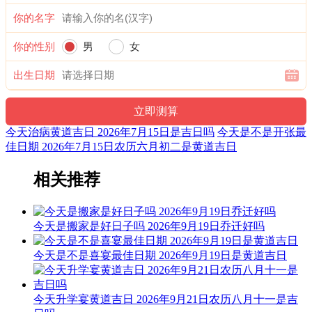
你的名字
喜神：西北 月令：乙未 日禄：申命互禄 甲命进禄
你的性别
男
女
阴贵神：东北 物候：蟋蟀居壁 犯太岁：马,鼠,牛,兔
十二值日：危执位 — 吉：：俗称“小黄道日”。吉。依古籍观
出生日期
点，此日万事皆凶。此为对“危”字的误解所致，危，本
为“高”意，高则有险，故有“危险”之说。然而，“高”乃出人头
地、出类拔萃也，故为黄道之日。
今天治病黄道吉日 2026年7月15日是吉日吗
今天是不是开张最
诗云：
佳日期 2026年7月15日农历六月初二是黄道吉日
危日登高及行船，尤恐险惊多不安；修造支柱宜行细，伤着人
相关推荐
命苦难言。
结婚联姻用之吉，子孙后代有余钱；安床作灶亦可用，不可动
今天是搬家是好日子吗 2026年9月19日乔迁好吗
土与开山。
六曜：先胜 — 平(上午吉，下午凶)：依古籍观点，寓意上午
今天是不是喜宴最佳日期 2026年9月19日是黄道吉日
吉，下午凶。先到者胜，意为此日做任何事都要迅速，赶早不
赶晚。
今天升学宴黄道吉日 2026年9月21日农历八月十一是吉
六曜，又称孔明六曜星、小六壬，是中国传统历法中的一种注