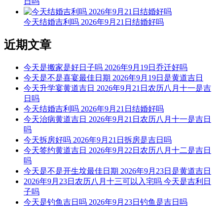
日吗
文。后来传至日本，并于当地流行，而在中国影响日渐式微。
今天结婚吉利吗 2026年9月21日结婚好吗
阳贵神：正南 月相：既朔月 岁破位：正北
近期文章
今天可以接亲
根据该日的黄历信息分析可得，2026年7月15日为黄道日，黄
今天是搬家是好日子吗 2026年9月19日乔迁好吗
道日即是民间的黄道吉日， 吉日办事可一顺百顺，对事情有
今天是不是喜宴最佳日期 2026年9月19日是黄道吉日
着正向积极的促进作用，因此2026年7月15日可以接亲，可以
今天升学宴黄道吉日 2026年9月21日农历八月十一是吉
选择2026年7月15日进行接亲的事宜，云玥取名网祝您接亲日
日吗
顺利。
今天结婚吉利吗 2026年9月21日结婚好吗
今天治病黄道吉日 2026年9月21日农历八月十一是吉日
每日五行穿衣指南
吗
【大吉色】红色、紫色、粉色、橙红
今天拆房好吗 2026年9月21日拆房是吉日吗
今天签约黄道吉日 2026年9月22日农历八月十二是吉日
被今天五行生。寓意容易得到贵人的帮助，事事顺心如意。人
吗
缘和异性缘也会变得非常好，对身边的人来说显得格外有魅
今天是不是开生坟最佳日期 2026年9月23日是黄道吉日
力。可以借助五行的影响，充分发挥自己的才能。
2026年9月23日农历八月十三可以入宅吗 今天是吉利日
子吗
【次吉色】绿色、青色、青绿、翠绿
今天是钓鱼吉日吗 2026年9月23日钓鱼是吉日吗
与今天五行同。寓意幸运眷顾，做事顺利，有助于合作和谈判