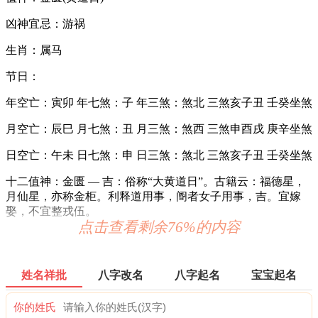
凶神宜忌：游祸
生肖：属马
节日：
年空亡：寅卯 年七煞：子 年三煞：煞北 三煞亥子丑 壬癸坐煞
月空亡：辰巳 月七煞：丑 月三煞：煞西 三煞申酉戌 庚辛坐煞
日空亡：午未 日七煞：申 日三煞：煞北 三煞亥子丑 壬癸坐煞
十二值神：金匮 — 吉：俗称“大黄道日”。古籍云：福德星，
月仙星，亦称金柜。利释道用事，阍者女子用事，吉。宜嫁
娶，不宜整戎伍。
点击查看剩余76%的内容
易经卦象：离为火 推荐吉时：子，寅，卯，午，未，酉
财神：正东 月名：季夏 太岁位：正南
姓名祥批
八字改名
八字起名
宝宝起名
福神：西南 月支：未土 年太岁：文哲
你的姓氏
九星：一白太乙水星(吉) 二十八宿：西方参宿参水猿(吉)