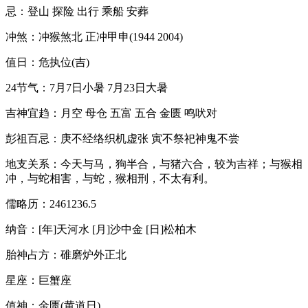
忌：登山 探险 出行 乘船 安葬
冲煞：冲猴煞北 正冲甲申(1944 2004)
值日：危执位(吉)
24节气：7月7日小暑 7月23日大暑
吉神宜趋：月空 母仓 五富 五合 金匮 鸣吠对
彭祖百忌：庚不经络织机虚张 寅不祭祀神鬼不尝
地支关系：今天与马，狗半合，与猪六合，较为吉祥；与猴相
冲，与蛇相害，与蛇，猴相刑，不太有利。
儒略历：2461236.5
纳音：[年]天河水 [月]沙中金 [日]松柏木
胎神占方：碓磨炉外正北
星座：巨蟹座
值神：金匮(黄道日)