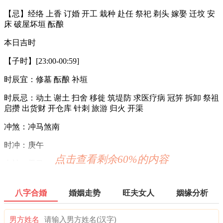
【忌】经络 上香 订婚 开工 栽种 赴任 祭祀 剃头 嫁娶 迁坟 安
床 破屋坏垣 酝酿
本日吉时
【子时】[23:00-00:59]
时辰宜：修墓 酝酿 补垣
时辰忌：动土 谢土 扫舍 移徙 筑堤防 求医疗病 冠笄 拆卸 祭祖
启攒 出货财 开仓库 针刺 旅游 归火 开渠
冲煞：冲马煞南
时冲：庚午
点击查看剩余60%的内容
吉神：天马
【丑时】[01:00-02:59]
八字合婚
婚姻走势
旺夫女人
姻缘分析
时辰宜：上香 穿井 取鱼 入殓 解除 会亲友 买房 教牛马 破屋坏
垣 乔迁 渡水 祭祀 裁衣 动工 求嗣
男方姓名