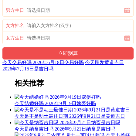
时辰忌：冠笄 除服 冠笄 祭祖
男方生日
冲煞：冲羊煞东
女方姓名
时冲：辛未
吉神：福德 时德
女方生日
【辰时】[07:00-08:59]
时辰宜：取鱼 纳财 上坟 纳婿 乘船 远回 安葬 祈福 鼓铸 交易
今天交易好吗 2026年6月18日交易好吗
今天理发黄道吉日
赴任 上册受封
2026年7月15日是吉日吗
时辰忌：开厕 栽种
相关推荐
冲煞：冲狗煞南
时冲：甲戌
今天结婚好吗 2026年9月19日嫁娶好吗
吉神：时阴
今天是不是动土最佳日期 2026年9月21日是黄道吉日
【巳时】[09:00-10:59]
今天是纳畜吉日吗 2026年9月21日纳畜是吉日吗
时辰宜：启攒 平路 开工 提车 签约 鼓铸 纳采 开柱眼 开生坟