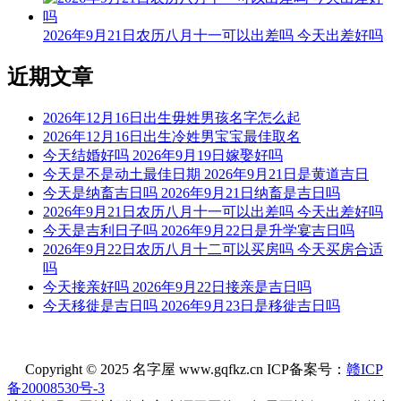
合寿木 纳财 破屋坏垣
2026年9月21日农历八月十一可以出差吗 今天出差好吗
时辰忌：齐醮 塑绘 祭祖 解除 买房
近期文章
冲煞：冲猪煞东
时冲：乙亥
2026年12月16日出生毋姓男孩名字怎么起
2026年12月16日出生冷姓男宝宝最佳取名
吉神：月空 除神
今天结婚好吗 2026年9月19日嫁娶好吗
今天是不是动土最佳日期 2026年9月21日是黄道吉日
【未时】[13:00-14:59]
今天是纳畜吉日吗 2026年9月21日纳畜是吉日吗
时辰宜：签约 旅游 合帐 拆卸 冠笄 扫房
2026年9月21日农历八月十一可以出差吗 今天出差好吗
今天是吉利日子吗 2026年9月22日是升学宴吉日吗
时辰忌：开池 塑绘 求医疗病 提车 苫盖 动土 补垣 剃头 置产
2026年9月22日农历八月十二可以买房吗 今天买房合适
吗
冲煞：冲牛煞西
今天接亲好吗 2026年9月22日接亲是吉日吗
今天移徙是吉日吗 2026年9月23日是移徙吉日吗
时冲：丁丑
吉神：月恩 六合
Copyright © 2025 名字屋 www.gqfkz.cn ICP备案号：
赣ICP
【戌时】[19:00-20:59]
备20008530号-3