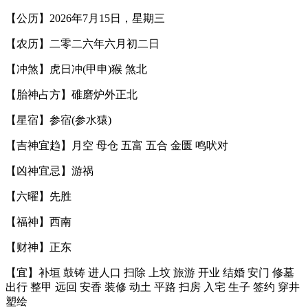
【公历】2026年7月15日，星期三
【农历】二零二六年六月初二日
【冲煞】虎日冲(甲申)猴 煞北
【胎神占方】碓磨炉外正北
【星宿】参宿(参水猿)
【吉神宜趋】月空 母仓 五富 五合 金匮 鸣吠对
【凶神宜忌】游祸
【六曜】先胜
【福神】西南
【财神】正东
【宜】补垣 鼓铸 进人口 扫除 上坟 旅游 开业 结婚 安门 修墓
出行 整甲 远回 安香 装修 动土 平路 扫房 入宅 生子 签约 穿井
塑绘