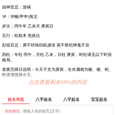
凶神宜忌：游祸
冲：沖猴(甲申)煞北
岁次：丙午年 乙未月 庚寅日
五行：松柏木 危执位
彭祖百忌：庚不经络织机虚张 寅不祭祀神鬼不尝
四柱：年柱 丙午，月柱 乙未，日柱 庚寅，时柱请见以下时辰
格局。
老黄历择日说明：今天干支为庚寅，生肖属相为猴、猴、蛇、
蛇请谨慎择今天。
点击查看剩余58%的内容
2026年7月15日时辰吉凶
0时-1时 丙子时：沖马 煞南 时沖丙午 路空 金匮 大进 唐符
姓名祥批
八字改名
八字起名
宝宝起名
宜：订婚 嫁娶 开业 安葬 见贵 求财
你的姓氏
忌：祭祀 祈福 斋醮 开光 赴任 出行