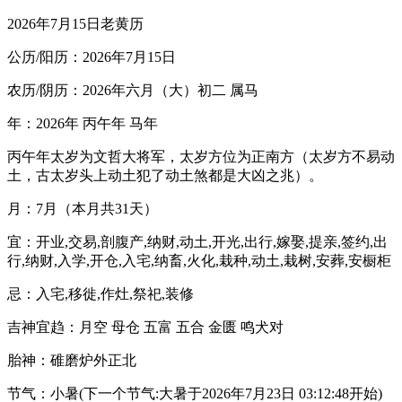
2026年7月15日老黄历
公历/阳历：2026年7月15日
农历/阴历：2026年六月（大）初二 属马
年：2026年 丙午年 马年
丙午年太岁为文哲大将军，太岁方位为正南方（太岁方不易动
土，古太岁头上动土犯了动土煞都是大凶之兆）。
月：7月（本月共31天）
宜：开业,交易,剖腹产,纳财,动土,开光,出行,嫁娶,提亲,签约,出
行,纳财,入学,开仓,入宅,纳畜,火化,栽种,动土,栽树,安葬,安橱柜
忌：入宅,移徙,作灶,祭祀,装修
吉神宜趋：月空 母仓 五富 五合 金匮 鸣犬对
胎神：碓磨炉外正北
节气：小暑(下一个节气:大暑于2026年7月23日 03:12:48开始)