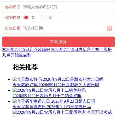
你的名字
1时-3时 丁丑时： 沖羊 煞东 时沖丁未 路空 天地 贵人
宜：合嵴 嫁娶 修造 安葬
你的性别
男
女
忌：祭祀 祈福 斋醮 开光 赴任 出行
出生日期
3时-5时 戊寅时： 沖猴 煞北 时沖戊申 不遇 长生 驿马 左辅
宜：求嗣 嫁娶 移徙 入宅 开业 交易 修造 安葬 见贵 求财
2026年7月15日几点装修好
2026年7月15日农历六月初二买房
几点开始最吉利
忌：赴任 出行
5时-7时 己卯时： 沖鸡 煞西 时沖己酉 日刑 天官 玉堂 少微
相关推荐
宜：求财 见贵 祭祀 祈福 酬神 修造 盖屋 移徙 安床 入宅 开业
开仓
今天裁衣好吗 2026年9月22日是裁衣的大吉日吗
忌：赴任 出行
2026年9月22日农历八月十二钓鱼好吗
7时-9时 庚辰时： 沖狗 煞南 时沖庚戍 天兵 三合 喜神 武曲
今天买车黄道吉日 2026年9月23日是吉日吗
宜：祈福 求嗣 订婚 嫁娶 出行 求财 开业 交易 安床 祭祀