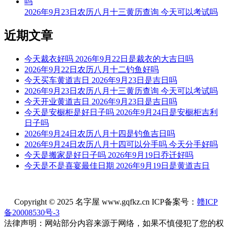
忌：上樑 盖屋 入殓
2026年9月23日农历八月十三黄历查询 今天可以考试吗
9时-11时 辛巳时： 沖猪 煞东 时沖辛亥 大退 天赦 日禄 五符
近期文章
宜：入宅 赴任 出行 求财 见贵 订婚 嫁娶
今天裁衣好吗 2026年9月22日是裁衣的大吉日吗
忌：开光 修造 安葬
2026年9月22日农历八月十二钓鱼好吗
11时-13时 壬午时： 沖鼠 煞北 时沖壬子 日破
今天买车黄道吉日 2026年9月23日是吉日吗
2026年9月23日农历八月十三黄历查询 今天可以考试吗
宜：
今天开业黄道吉日 2026年9月23日是吉日吗
今天是安橱柜是好日子吗 2026年9月24日是安橱柜吉利
忌：日时相沖 诸事不宜
日子吗
2026年9月24日农历八月十四是钓鱼吉日吗
13时-15时 癸未时： 沖牛 煞西 时沖癸丑 勾陈 日害 罗纹
2026年9月24日农历八月十四可以分手吗 今天分手好吗
宜：祈福 求嗣 求财 嫁娶 安葬
今天是搬家是好日子吗 2026年9月19日乔迁好吗
今天是不是喜宴最佳日期 2026年9月19日是黄道吉日
忌：赴任 出行 修造
15时-17时 甲申时： 沖虎 煞南 时沖甲寅 地兵 三合 福星 青龙
Copyright © 2025 名字屋 www.gqfkz.cn ICP备案号：
赣ICP
宜：祈福 求嗣 订婚 嫁娶 出行 求财 开业 交易 安床 祭祀
备20008530号-3
法律声明：网站部分内容来源于网络，如果不慎侵犯了您的权