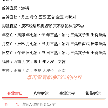
凶神宜忌：游祸
吉神宜趋：月空 母仓 五富 五合 金匮 鸣吠对
彭祖百忌：庚不经络织机虚张 寅不祭祀神鬼不尝
年空亡：寅卯 年七煞：子 年三煞：煞北 三煞亥子丑 壬癸坐煞
月空亡：辰巳 月七煞：丑 月三煞：煞西 三煞申酉戌 庚辛坐煞
日空亡：午未 日七煞：申 日三煞：煞北 三煞亥子丑 壬癸坐煞
福神：西南 月支：未土 年太岁：文哲
财神：正东 月名：季夏 太岁位：正南
点击查看剩余76%的内容
十二值日：危执位 — 吉：：俗称“小黄道日”。吉。依古籍观
点，此日万事皆凶。此为对“危”字的误解所致，危，本
为“高”意，高则有险，故有“危险”之说。然而，“高”乃出人头
开业吉日
八字财运
事业运程
紫薇财运
地、出类拔萃也，故为黄道之日。
诗云：
姓 名