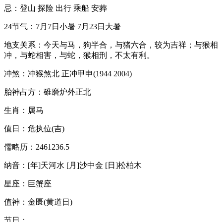
忌：登山 探险 出行 乘船 安葬
24节气：7月7日小暑 7月23日大暑
地支关系：今天与马，狗半合，与猪六合，较为吉祥；与猴相
冲，与蛇相害，与蛇，猴相刑，不太有利。
冲煞：冲猴煞北 正冲甲申(1944 2004)
胎神占方：碓磨炉外正北
生肖：属马
值日：危执位(吉)
儒略历：2461236.5
纳音：[年]天河水 [月]沙中金 [日]松柏木
星座：巨蟹座
值神：金匮(黄道日)
节日：