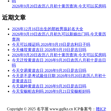
易经卦象：离为火 推荐吉时：子，寅，卯，午，未，酉
2026年9月20日农历八月初十黄历查询 今天可以买房吗
阴贵神：东北 物候：蟋蟀居壁 犯太岁：马,鼠,牛,兔
近期文章
今天可以开业
2026年12月16日出生的那姓男孩起名大全
根据该日的黄历信息分析可得，2026年7月15日为黄道日，黄
2026年9月19日农历八月初九可以新娘出门吗 今天黄历
道日即是民间的黄道吉日， 吉日办事可一顺百顺，对事情有
查询
着正向积极的促进作用，因此2026年7月15日可以开业，可以
今天可以领证吗 2026年9月19日是吉利日子吗
选择2026年7月15日进行开业的事宜，云玥取名网祝您开业日
今天修坟黄道吉日 2026年9月19日是吉日吗
顺利。
2026年9月20日农历八月初十黄历查询 今天可以买房吗
今天迁坟黄道吉日 2026年9月20日农历八月初十是吉日
每日五行穿衣指南
吗
【大吉色】红色、紫色、粉色、橙红
今天交易黄道吉日 2026年9月20日是吉日吗
今天是不是考试最佳日期 2026年9月20日农历八月初十
被今天五行生。寓意容易得到贵人的帮助，事事顺心如意。人
是黄道吉日
缘和异性缘也会变得非常好，对身边的人来说显得格外有魅
今天栽种黄道吉日 2026年9月20日是吉日吗
力。可以借助五行的影响，充分发挥自己的才能。
今天安橱柜吉利吗 2026年9月21日安橱柜好吗
【次吉色】绿色、青色、青绿、翠绿
与今天五行同。寓意幸运眷顾，做事顺利，有助于合作和谈判
Copyright © 2025 名字屋 www.gqfkz.cn ICP备案号：
赣ICP