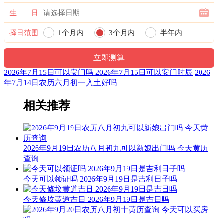
危日登高及行船，尤恐险惊多不安；修造支柱宜行细，伤着人
生 日
命苦难言。
择日范围
1个月内
3个月内
半年内
结婚联姻用之吉，子孙后代有余钱；安床作灶亦可用，不可动
土与开山。
一年内
喜神：西北 月令：乙未 日禄：申命互禄 甲命进禄
2026年7月15日可以安门吗 2026年7月15日可以安门时辰
2026
年7月14日农历六月初一入土好吗
六曜：先胜 — 平(上午吉，下午凶)：依古籍观点，寓意上午
吉，下午凶。先到者胜，意为此日做任何事都要迅速，赶早不
相关推荐
赶晚。
六曜，又称孔明六曜星、小六壬，是中国传统历法中的一种注
文。后来传至日本，并于当地流行，而在中国影响日渐式微。
2026年9月19日农历八月初九可以新娘出门吗 今天黄历
十二值神：金匮 — 吉：俗称“大黄道日”。古籍云：福德星，
查询
月仙星，亦称金柜。利释道用事，阍者女子用事，吉。宜嫁
娶，不宜整戎伍。
今天可以领证吗 2026年9月19日是吉利日子吗
阳贵神：正南 月相：既朔月 岁破位：正北
今天修坟黄道吉日 2026年9月19日是吉日吗
九星：一白太乙水星(吉) 二十八宿：西方参宿参水猿(吉)