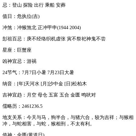
忌：登山 探险 出行 乘船 安葬
值日：危执位(吉)
冲煞：冲猴煞北 正冲甲申(1944 2004)
彭祖百忌：庚不经络织机虚张 寅不祭祀神鬼不尝
星座：巨蟹座
凶神宜忌：游祸
24节气：7月7日小暑 7月23日大暑
纳音：[年]天河水 [月]沙中金 [日]松柏木
吉神宜趋：月空 母仓 五富 五合 金匮 鸣吠对
儒略历：2461236.5
地支关系：今天与马，狗半合，与猪六合，较为吉祥；与猴相
冲，与蛇相害，与蛇，猴相刑，不太有利。
值神：金匮(黄道日)