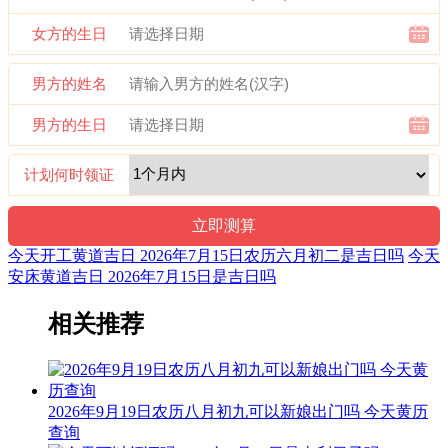
文。后来传至日本，并于当地流行，而在中国影响日渐式微。
女方的生日
财神：正东 月名：季夏 太岁位：正南
男方的姓名
喜神：西北 月令：乙未 日禄：申命互禄 甲命进禄
男方的生日
十二值神：金匮 — 吉：俗称“大黄道日”。古籍云：福德星，
月仙星，亦称金柜。利释道用事，阍者女子用事，吉。宜嫁
娶，不宜整戎伍。
计划何时领证
十二值日：危执位 — 吉：：俗称“小黄道日”。吉。依古籍观
点，此日万事皆凶。此为对“危”字的误解所致，危，本
为“高”意，高则有险，故有“危险”之说。然而，“高”乃出人头
今天开工黄道吉日 2026年7月15日农历六月初二是吉日吗
今天
地、出类拔萃也，故为黄道之日。
安床黄道吉日 2026年7月15日是吉日吗
诗云：
相关推荐
危日登高及行船，尤恐险惊多不安；修造支柱宜行细，伤着人
命苦难言。
结婚联姻用之吉，子孙后代有余钱；安床作灶亦可用，不可动
2026年9月19日农历八月初九可以新娘出门吗 今天黄历
土与开山。
查询