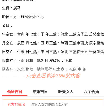
生肖：属马
胎神占方：碓磨炉外正北
节日：
年空亡：寅卯 年七煞：子 年三煞：煞北 三煞亥子丑 壬癸坐煞
月空亡：辰巳 月七煞：丑 月三煞：煞西 三煞申酉戌 庚辛坐煞
日空亡：午未 日七煞：申 日三煞：煞北 三煞亥子丑 壬癸坐煞
阳贵神：正南 月相：既朔月 岁破位：正北
阴贵神：东北 物候：蟋蟀居壁 犯太岁：马,鼠,牛,兔
点击查看剩余76%的内容
福神：西南 月支：未土 年太岁：文哲
六曜：先胜 — 平(上午吉，下午凶)：依古籍观点，寓意上午
吉，下午凶。先到者胜，意为此日做任何事都要迅速，赶早不
领证吉日
结婚吉日
旺夫女人
八字合婚
赶晚。
女方的姓名
六曜，又称孔明六曜星、小六壬，是中国传统历法中的一种注