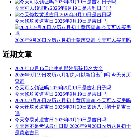
易经卦象：离为火 推荐吉时：子，寅，卯，午，未，酉
今天可以领证吗 2026年9月19日是吉利日子吗
九星：一白太乙水星(吉) 二十八宿：西方参宿参水猿(吉)
今天修坟黄道吉日 2026年9月19日是吉日吗
今天可以领证
根据该日的黄历信息分析可得，2026年7月15日为黄道日，黄
2026年9月20日农历八月初十黄历查询 今天可以买房吗
道日即是民间的黄道吉日， 吉日办事可一顺百顺，对事情有
着正向积极的促进作用，因此2026年7月15日可以领证，可以
近期文章
选择2026年7月15日进行领证的事宜，云玥取名网祝您领证日
顺利。
2026年12月16日出生的那姓男孩起名大全
2026年9月19日农历八月初九可以新娘出门吗 今天黄历
每日五行穿衣指南
查询
【大吉色】红色、紫色、粉色、橙红
今天可以领证吗 2026年9月19日是吉利日子吗
今天修坟黄道吉日 2026年9月19日是吉日吗
被今天五行生。寓意容易得到贵人的帮助，事事顺心如意。人
2026年9月20日农历八月初十黄历查询 今天可以买房吗
缘和异性缘也会变得非常好，对身边的人来说显得格外有魅
今天迁坟黄道吉日 2026年9月20日农历八月初十是吉日
力。可以借助五行的影响，充分发挥自己的才能。
吗
今天交易黄道吉日 2026年9月20日是吉日吗
【次吉色】绿色、青色、青绿、翠绿
今天是不是考试最佳日期 2026年9月20日农历八月初十
是黄道吉日
与今天五行同。寓意幸运眷顾，做事顺利，有助于合作和谈判