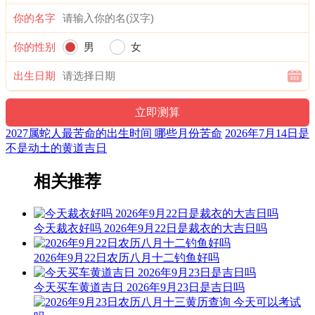
1时-3时 乙丑时： 沖羊 煞东 时沖乙未 玉堂 少微 唐符
你的名字
宜：修造 盖屋 移徙 安床 入宅 开业 开仓 赴任 出行 见贵 求财
订婚 嫁娶 进人口
你的性别
男
女
忌：
出生日期
3时-5时 丙寅时： 沖猴 煞北 时沖丙申 天贼 路空 天地
宜：合嵴 嫁娶 修造 安葬
2027属蛇人最苦命的出生时间 哪些月份苦命
2026年7月14日是
忌：祭祀 祈福 斋醮 酬神
不是动土的黄道吉日
5时-7时 丁卯时： 沖鸡 煞西 时沖丁酉 元武 不遇 路空 三合
相关推荐
宜：求嗣 订婚 嫁娶 求财 开业 交易 安床
忌：赴任 出行 修造 动土 祭祀 祈福 斋醮 开光
今天裁衣好吗 2026年9月22日是裁衣的大吉日吗
7时-9时 戊辰时： 沖狗 煞南 时沖戊戍 司命 右弼 凤
2026年9月22日农历八月十二钓鱼好吗
宜：作灶 祭祀 祈福 斋醮 酬神 修造 赴任 见贵 求财 出行 嫁娶
今天买车黄道吉日 2026年9月23日是吉日吗
进人口 移徙 安葬