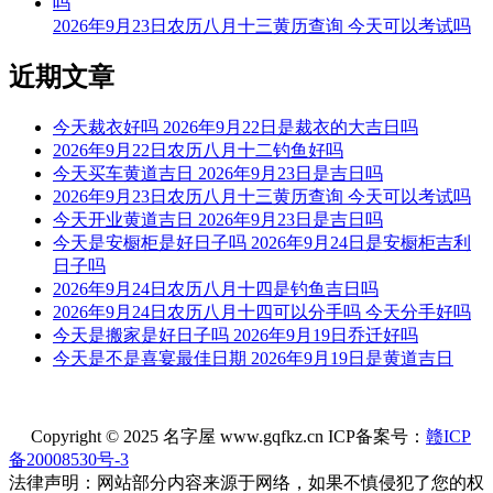
忌：
2026年9月23日农历八月十三黄历查询 今天可以考试吗
9时-11时 己巳时： 沖猪 煞东 时沖己亥 日破
近期文章
宜：
忌：日时相沖 诸事不宜
今天裁衣好吗 2026年9月22日是裁衣的大吉日吗
2026年9月22日农历八月十二钓鱼好吗
11时-13时 庚午时： 沖鼠 煞北 时沖庚子 地兵 禄贵 青龙
今天买车黄道吉日 2026年9月23日是吉日吗
2026年9月23日农历八月十三黄历查询 今天可以考试吗
宜：祈福 求嗣 出行 求财 嫁娶 安葬
今天开业黄道吉日 2026年9月23日是吉日吗
今天是安橱柜是好日子吗 2026年9月24日是安橱柜吉利
忌：修造 动土
日子吗
13时-15时 辛未时： 沖牛 煞西 时沖辛丑 三合 天赦 明堂 武曲
2026年9月24日农历八月十四是钓鱼吉日吗
2026年9月24日农历八月十四可以分手吗 今天分手好吗
宜：祈福 求嗣 订婚 嫁娶 出行 求财 开业 交易 安床 修造 入宅
今天是搬家是好日子吗 2026年9月19日乔迁好吗
安葬 祭祀
今天是不是喜宴最佳日期 2026年9月19日是黄道吉日
忌：
15时-17时 壬申时： 沖虎 煞南 时沖壬寅 天刑 六戊 雷兵 太阳
Copyright © 2025 名字屋 www.gqfkz.cn ICP备案号：
赣ICP
备20008530号-3
宜：入宅 修造 安葬
法律声明：网站部分内容来源于网络，如果不慎侵犯了您的权