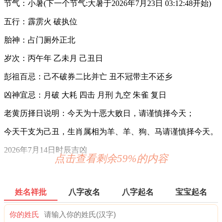
节气：小暑(下一个节气:大暑于2026年7月23日 03:12:48开始)
五行：霹雳火 破执位
胎神：占门厕外正北
岁次：丙午年 乙未月 己丑日
彭祖百忌：己不破券二比并亡 丑不冠带主不还乡
凶神宜忌：月破 大耗 四击 月刑 九空 朱雀 复日
老黄历择日说明：今天为十恶大败日，请谨慎择今天；
今天干支为己丑，生肖属相为羊、羊、狗、马请谨慎择今天。
2026年7月14日时辰吉凶
点击查看剩余59%的内容
0时-1时 甲子时：沖马 煞南 时沖甲午 白虎 地兵 贪狼
宜：赴任 出行 求财 嫁娶 移徙 开业 安葬
姓名祥批
八字改名
八字起名
宝宝起名
忌：白虎须用 麒麟符制 否则 诸事不宜 修造 动土
你的姓氏