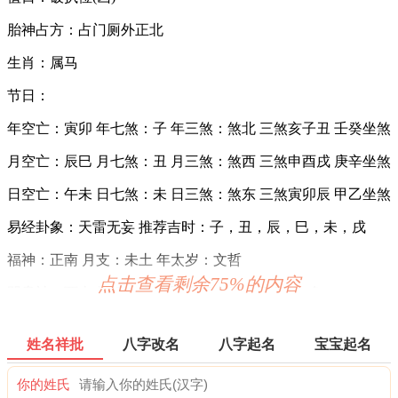
胎神占方：占门厕外正北
生肖：属马
节日：
年空亡：寅卯 年七煞：子 年三煞：煞北 三煞亥子丑 壬癸坐煞
月空亡：辰巳 月七煞：丑 月三煞：煞西 三煞申酉戌 庚辛坐煞
日空亡：午未 日七煞：未 日三煞：煞东 三煞寅卯辰 甲乙坐煞
易经卦象：天雷无妄 推荐吉时：子，丑，辰，巳，未，戌
福神：正南 月支：未土 年太岁：文哲
点击查看剩余75%的内容
阴贵神：西南 物候：蟋蟀居壁 犯太岁：马,鼠,牛,兔
喜神：东北 月令：乙未 日禄：午命互禄
姓名祥批
八字改名
八字起名
宝宝起名
六曜：赤口 — 凶(午时吉)：依古籍观点，寓意大凶之日。此
日一早一晚为凶，而从上午九时至下午三时为吉。
你的姓氏