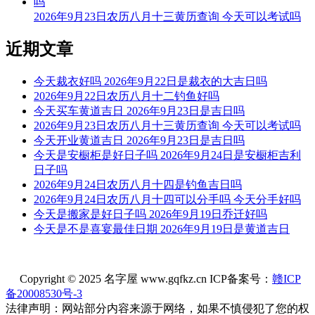
九星：二黒摄提土星(凶) 二十八宿：西方觜宿觜火猴(凶)
2026年9月23日农历八月十三黄历查询 今天可以考试吗
今天不可以祭祀
近期文章
根据该日的黄历信息分析可得，2026年7月14日为黑道日，就
民间说法来看，黑道日不利行事，若这一日祭祀，可能会有不
今天裁衣好吗 2026年9月22日是裁衣的大吉日吗
好的影响， 但黑道日并不是完全忌讳祭祀，若怕带来不好的
2026年9月22日农历八月十二钓鱼好吗
影响，云玥取名网请您可以另选个黄道吉日进行哦。
今天买车黄道吉日 2026年9月23日是吉日吗
2026年9月23日农历八月十三黄历查询 今天可以考试吗
每日五行穿衣指南
今天开业黄道吉日 2026年9月23日是吉日吗
【大吉色】白色、金黄、银色、灰色、米白
今天是安橱柜是好日子吗 2026年9月24日是安橱柜吉利
日子吗
被今天五行生。寓意容易得到贵人的帮助，事事顺心如意。人
2026年9月24日农历八月十四是钓鱼吉日吗
缘和异性缘也会变得非常好，对身边的人来说显得格外有魅
2026年9月24日农历八月十四可以分手吗 今天分手好吗
力。可以借助五行的影响，充分发挥自己的才能。
今天是搬家是好日子吗 2026年9月19日乔迁好吗
今天是不是喜宴最佳日期 2026年9月19日是黄道吉日
【次吉色】黄色、咖色、棕色、褐色、橙黄
与今天五行同。寓意幸运眷顾，做事顺利，有助于合作和谈判
的进行，实现共赢。这是一个很好的机会，不要犹豫，勇敢迈
Copyright © 2025 名字屋 www.gqfkz.cn ICP备案号：
赣ICP
出你的步伐，相信会有好的结果。
备20008530号-3
法律声明：网站部分内容来源于网络，如果不慎侵犯了您的权