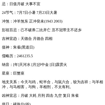
忌：日值月破 大事不宜
24节气：7月7日小暑 7月23日大暑
冲煞：冲羊煞东 正冲癸未(1943 2003)
彭祖百忌：己不破券二比并亡 丑不冠带主不还乡
吉神宜趋：天德合 月德合 四相
值神：朱雀(黑道日)
儒略历：2461235.5
纳音：[年]天河水 [月]沙中金 [日]霹雳火
星座：巨蟹座
地支关系：今天与鸡，蛇半合，与鼠六合，较为吉祥；与羊相
冲，与马相害，与狗，羊相刑，不太有利。
凶神宜忌：月破 大耗 月刑 四击 九空 复日 朱雀
值日：破执位(凶)