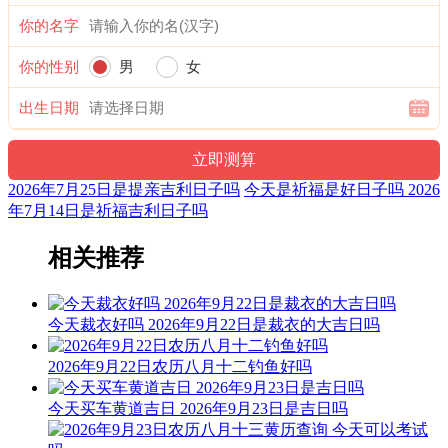
六曜，又称孔明六曜星、小六壬，是中国传统历法中的一种注
你的名字
文。后来传至日本，并于当地流行，而在中国影响日渐式微。
你的性别
男
女
财神：正北 月名：季夏 太岁位：正南
十二值神：朱雀 — 凶：俗称“大黑道日”。古籍云：天讼星，
出生日期
利用公事，常人凶，诸事忌用，谨防争讼。
阳贵神：正北 月相：新月 岁破位：正北
2026年7月25日是提亲吉利日子吗
今天是祈福是好日子吗 2026
十二值日：破执位 — 凶：：俗称“小黑道日”。凶。依古籍观
年7月14日是祈福吉利日子吗
点，此日万事不利，只能做破垣坏屋之事。此日为与月令地支
相冲之日，冲则破，破则败，不破不立，无败无成，失败乃成
相关推荐
功之母，故此日虽为黑道，但能破旧与反思。
诗云：
今天裁衣好吗 2026年9月22日是裁衣的大吉日吗
破日为事主如何，造修破财有血光；婚姻不利夫妻别，修灶都
怕灶母伤。
2026年9月22日农历八月十二钓鱼好吗
出行求财主多患，生人出去死人还；只可斩草球埋葬，破去灾
今天买车黄道吉日 2026年9月23日是吉日吗
星福禄安。