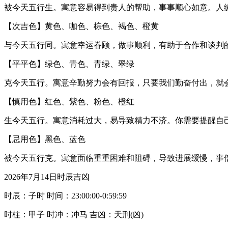
被今天五行生。寓意容易得到贵人的帮助，事事顺心如意。人
【次吉色】黄色、咖色、棕色、褐色、橙黄
与今天五行同。寓意幸运眷顾，做事顺利，有助于合作和谈判
【平平色】绿色、青色、青绿、翠绿
克今天五行。寓意辛勤努力会有回报，只要我们勤奋付出，就
【慎用色】红色、紫色、粉色、橙红
生今天五行。寓意消耗过大，易导致精力不济。你需要提醒自
【忌用色】黑色、蓝色
被今天五行克。寓意面临重重困难和阻碍，导致进展缓慢，事
2026年7月14日时辰吉凶
时辰：子时 时间：23:00:00-0:59:59
时柱：甲子 时冲：冲马 吉凶：天刑(凶)