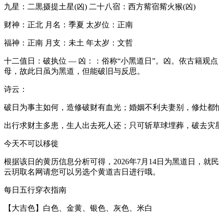
九星：二黒摄提土星(凶) 二十八宿：西方觜宿觜火猴(凶)
财神：正北 月名：季夏 太岁位：正南
福神：正南 月支：未土 年太岁：文哲
十二值日：破执位 — 凶：：俗称“小黑道日”。凶。依古籍
母，故此日虽为黑道，但能破旧与反思。
诗云：
破日为事主如何，造修破财有血光；婚姻不利夫妻别，修灶都
出行求财主多患，生人出去死人还；只可斩草球埋葬，破去灾
今天不可以移徙
根据该日的黄历信息分析可得，2026年7月14日为黑道日
云玥取名网请您可以另选个黄道吉日进行哦。
每日五行穿衣指南
【大吉色】白色、金黄、银色、灰色、米白