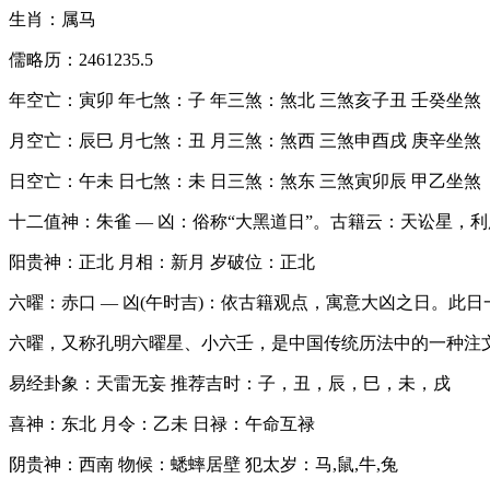
生肖：属马
儒略历：2461235.5
年空亡：寅卯 年七煞：子 年三煞：煞北 三煞亥子丑 壬癸坐煞
月空亡：辰巳 月七煞：丑 月三煞：煞西 三煞申酉戌 庚辛坐煞
日空亡：午未 日七煞：未 日三煞：煞东 三煞寅卯辰 甲乙坐煞
十二值神：朱雀 — 凶：俗称“大黑道日”。古籍云：天讼星，
阳贵神：正北 月相：新月 岁破位：正北
六曜：赤口 — 凶(午时吉)：依古籍观点，寓意大凶之日。此
六曜，又称孔明六曜星、小六壬，是中国传统历法中的一种注
易经卦象：天雷无妄 推荐吉时：子，丑，辰，巳，未，戌
喜神：东北 月令：乙未 日禄：午命互禄
阴贵神：西南 物候：蟋蟀居壁 犯太岁：马,鼠,牛,兔