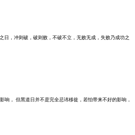
冲之日，冲则破，破则败，不破不立，无败无成，失败乃成功之
的影响， 但黑道日并不是完全忌讳移徙，若怕带来不好的影响，