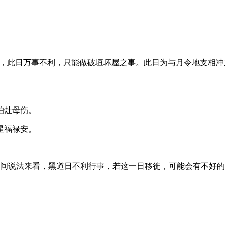
观点，此日万事不利，只能做破垣坏屋之事。此日为与月令地支相
怕灶母伤。
星福禄安。
，就民间说法来看，黑道日不利行事，若这一日移徙，可能会有不好