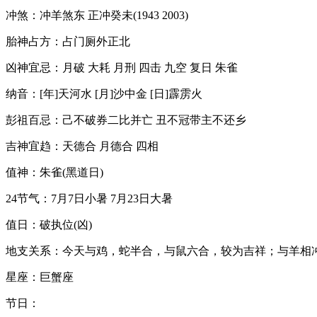
冲煞：冲羊煞东 正冲癸未(1943 2003)
胎神占方：占门厕外正北
凶神宜忌：月破 大耗 月刑 四击 九空 复日 朱雀
纳音：[年]天河水 [月]沙中金 [日]霹雳火
彭祖百忌：己不破券二比并亡 丑不冠带主不还乡
吉神宜趋：天德合 月德合 四相
值神：朱雀(黑道日)
24节气：7月7日小暑 7月23日大暑
值日：破执位(凶)
地支关系：今天与鸡，蛇半合，与鼠六合，较为吉祥；与羊相
星座：巨蟹座
节日：