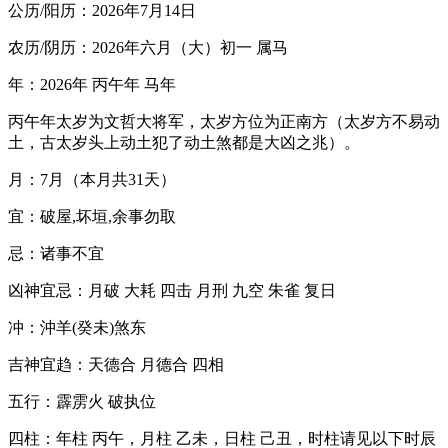
公历/阳历：2026年7月14日
农历/阴历：2026年六月（大）初一 属马
年：2026年 丙午年 马年
丙午年太岁为文哲大将军，太岁方位为正南方（太岁方不易动
土，古太岁头上动土犯了动土煞都是大凶之兆）。
月：7月（本月共31天）
宜：破屋,坏垣,余事勿取
忌：诸事不宜
凶神宜忌：月破 大耗 四击 月刑 九空 朱雀 复日
冲：沖羊(癸未)煞东
吉神宜趋：天德合 月德合 四相
五行：霹雳火 破执位
四柱：年柱 丙午，月柱 乙未，日柱 己丑，时柱请见以下时辰