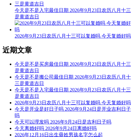
9时-11时 己巳时： 沖猪 煞东 时沖己亥 日破
今天是不是入宅最佳日期 2026年9月23日农历八月十三
宜：
是黄道吉日
忌：日时相沖 诸事不宜
2026年9月23日农历八月十三可以复婚吗 今天复婚好吗
11时-13时 庚午时： 沖鼠 煞北 时沖庚子 地兵 禄贵 青龙
宜：祈福 求嗣 出行 求财 嫁娶 安葬
近期文章
忌：修造 动土
今天是不是买房最佳日期 2026年9月23日农历八月十三
13时-15时 辛未时： 沖牛 煞西 时沖辛丑 三合 天赦 明堂 武曲
是黄道吉日
今天是不是搬公司最佳日期 2026年9月23日农历八月十
宜：祈福 求嗣 订婚 嫁娶 出行 求财 开业 交易 安床 修造 入宅
三是黄道吉日
安葬 祭祀
今天是不是入宅最佳日期 2026年9月23日农历八月十三
是黄道吉日
忌：
2026年9月23日农历八月十三可以复婚吗 今天复婚好吗
今天是开业是好日子吗 2026年9月24日是开业吉利日子
15时-17时 壬申时： 沖虎 煞南 时沖壬寅 天刑 六戊 雷兵 太阳
吗
今天可以理发吗 2026年9月24日是吉利日子吗
宜：入宅 修造 安葬
今天离婚好吗 2026年9月24日离婚好吗
忌：赴任 词讼 祈福 求嗣 乘船
2026年12月16日出生毋姓男孩名字怎么起