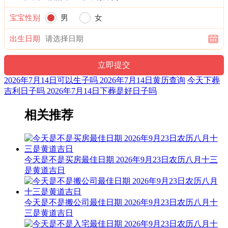
宜：修造 盖屋 移徙 安床 入宅 开业 开仓 赴任 出行 见贵 求财
订婚 嫁娶 进人口
宝宝性别
男
女
忌：
出生日期
3时-5时 丙寅时： 沖猴 煞北 时沖丙申 天贼 路空 天地
宜：合嵴 嫁娶 修造 安葬
2026年7月14日可以生子吗 2026年7月14日黄历查询
今天下葬
忌：祭祀 祈福 斋醮 酬神
吉利日子吗 2026年7月14日下葬是好日子吗
5时-7时 丁卯时： 沖鸡 煞西 时沖丁酉 元武 不遇 路空 三合
相关推荐
宜：求嗣 订婚 嫁娶 求财 开业 交易 安床
忌：赴任 出行 修造 动土 祭祀 祈福 斋醮 开光
今天是不是买房最佳日期 2026年9月23日农历八月十三
7时-9时 戊辰时： 沖狗 煞南 时沖戊戍 司命 右弼 凤
是黄道吉日
宜：作灶 祭祀 祈福 斋醮 酬神 修造 赴任 见贵 求财 出行 嫁娶
进人口 移徙 安葬
今天是不是搬公司最佳日期 2026年9月23日农历八月十
三是黄道吉日
忌：