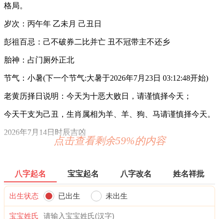
格局。
岁次：丙午年 乙未月 己丑日
彭祖百忌：己不破券二比并亡 丑不冠带主不还乡
胎神：占门厕外正北
节气：小暑(下一个节气:大暑于2026年7月23日 03:12:48开始)
老黄历择日说明：今天为十恶大败日，请谨慎择今天；
今天干支为己丑，生肖属相为羊、羊、狗、马请谨慎择今天。
2026年7月14日时辰吉凶
点击查看剩余59%的内容
0时-1时 甲子时：沖马 煞南 时沖甲午 白虎 地兵 贪狼
宜：赴任 出行 求财 嫁娶 移徙 开业 安葬
八字起名
宝宝起名
八字改名
姓名祥批
忌：白虎须用 麒麟符制 否则 诸事不宜 修造 动土
出生状态
已出生
未出生
1时-3时 乙丑时： 沖羊 煞东 时沖乙未 玉堂 少微 唐符
宝宝姓氏