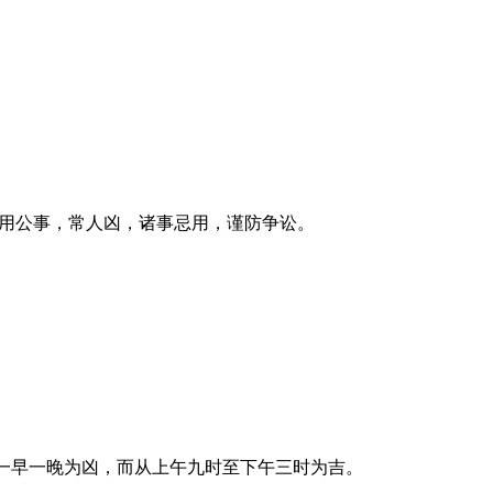
利用公事，常人凶，诸事忌用，谨防争讼。
日一早一晚为凶，而从上午九时至下午三时为吉。