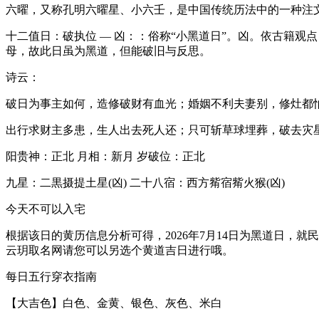
六曜，又称孔明六曜星、小六壬，是中国传统历法中的一种注
十二值日：破执位 — 凶：：俗称“小黑道日”。凶。依古籍
母，故此日虽为黑道，但能破旧与反思。
诗云：
破日为事主如何，造修破财有血光；婚姻不利夫妻别，修灶都
出行求财主多患，生人出去死人还；只可斩草球埋葬，破去灾
阳贵神：正北 月相：新月 岁破位：正北
九星：二黒摄提土星(凶) 二十八宿：西方觜宿觜火猴(凶)
今天不可以入宅
根据该日的黄历信息分析可得，2026年7月14日为黑道日
云玥取名网请您可以另选个黄道吉日进行哦。
每日五行穿衣指南
【大吉色】白色、金黄、银色、灰色、米白