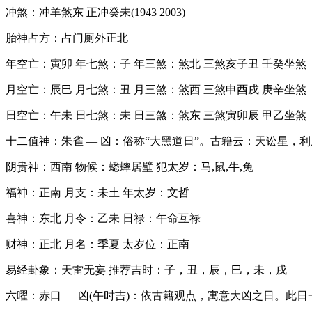
冲煞：冲羊煞东 正冲癸未(1943 2003)
胎神占方：占门厕外正北
年空亡：寅卯 年七煞：子 年三煞：煞北 三煞亥子丑 壬癸坐煞
月空亡：辰巳 月七煞：丑 月三煞：煞西 三煞申酉戌 庚辛坐煞
日空亡：午未 日七煞：未 日三煞：煞东 三煞寅卯辰 甲乙坐煞
十二值神：朱雀 — 凶：俗称“大黑道日”。古籍云：天讼星，
阴贵神：西南 物候：蟋蟀居壁 犯太岁：马,鼠,牛,兔
福神：正南 月支：未土 年太岁：文哲
喜神：东北 月令：乙未 日禄：午命互禄
财神：正北 月名：季夏 太岁位：正南
易经卦象：天雷无妄 推荐吉时：子，丑，辰，巳，未，戌
六曜：赤口 — 凶(午时吉)：依古籍观点，寓意大凶之日。此