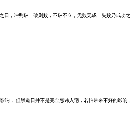
冲之日，冲则破，破则败，不破不立，无败无成，失败乃成功之
的影响， 但黑道日并不是完全忌讳入宅，若怕带来不好的影响，