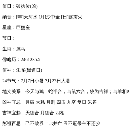
值日：破执位(凶)
纳音：[年]天河水 [月]沙中金 [日]霹雳火
星座：巨蟹座
节日：
生肖：属马
儒略历：2461235.5
值神：朱雀(黑道日)
24节气：7月7日小暑 7月23日大暑
地支关系：今天与鸡，蛇半合，与鼠六合，较为吉祥；与羊相
凶神宜忌：月破 大耗 月刑 四击 九空 复日 朱雀
吉神宜趋：天德合 月德合 四相
彭祖百忌：己不破券二比并亡 丑不冠带主不还乡