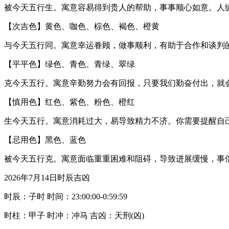
被今天五行生。寓意容易得到贵人的帮助，事事顺心如意。人
【次吉色】黄色、咖色、棕色、褐色、橙黄
与今天五行同。寓意幸运眷顾，做事顺利，有助于合作和谈判
【平平色】绿色、青色、青绿、翠绿
克今天五行。寓意辛勤努力会有回报，只要我们勤奋付出，就
【慎用色】红色、紫色、粉色、橙红
生今天五行。寓意消耗过大，易导致精力不济。你需要提醒自
【忌用色】黑色、蓝色
被今天五行克。寓意面临重重困难和阻碍，导致进展缓慢，事
2026年7月14日时辰吉凶
时辰：子时 时间：23:00:00-0:59:59
时柱：甲子 时冲：冲马 吉凶：天刑(凶)