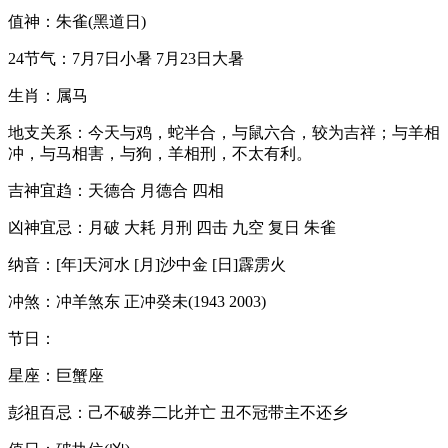
值神：朱雀(黑道日)
24节气：7月7日小暑 7月23日大暑
生肖：属马
地支关系：今天与鸡，蛇半合，与鼠六合，较为吉祥；与羊相
冲，与马相害，与狗，羊相刑，不太有利。
吉神宜趋：天德合 月德合 四相
凶神宜忌：月破 大耗 月刑 四击 九空 复日 朱雀
纳音：[年]天河水 [月]沙中金 [日]霹雳火
冲煞：冲羊煞东 正冲癸未(1943 2003)
节日：
星座：巨蟹座
彭祖百忌：己不破券二比并亡 丑不冠带主不还乡