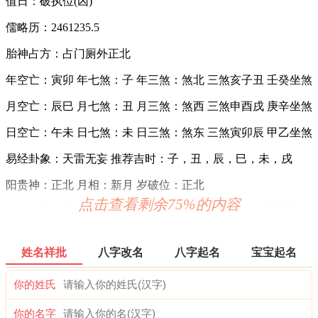
值日：破执位(凶)
儒略历：2461235.5
胎神占方：占门厕外正北
年空亡：寅卯 年七煞：子 年三煞：煞北 三煞亥子丑 壬癸坐煞
月空亡：辰巳 月七煞：丑 月三煞：煞西 三煞申酉戌 庚辛坐煞
日空亡：午未 日七煞：未 日三煞：煞东 三煞寅卯辰 甲乙坐煞
易经卦象：天雷无妄 推荐吉时：子，丑，辰，巳，未，戌
阳贵神：正北 月相：新月 岁破位：正北
点击查看剩余75%的内容
十二值神：朱雀 — 凶：俗称“大黑道日”。古籍云：天讼星，
利用公事，常人凶，诸事忌用，谨防争讼。
九星：二黒摄提土星(凶) 二十八宿：西方觜宿觜火猴(凶)
姓名祥批
八字改名
八字起名
宝宝起名
六曜：赤口 — 凶(午时吉)：依古籍观点，寓意大凶之日。此
你的姓氏
日一早一晚为凶，而从上午九时至下午三时为吉。
你的名字