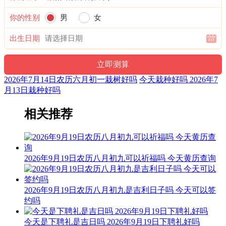
六曜，又称孔明六曜星、小六壬，是中国传统历法中的一种注
文。后来传至日本，并于当地流行，而在中国影响日渐式微。
你的性别
男
女
财神：正北 月名：季夏 太岁位：正南
出生日期
十二值日：破执位 — 凶：：俗称“小黑道日”。凶。依古籍观
点，此日万事不利，只能做破垣坏屋之事。此日为与月令地支
相冲之日，冲则破，破则败，不破不立，无败无成，失败乃成
2026年7月14日农历六月初一栽树好吗
今天栽种好吗 2026年7
功之母，故此日虽为黑道，但能破旧与反思。
月13日栽种好吗
诗云：
相关推荐
破日为事主如何，造修破财有血光；婚姻不利夫妻别，修灶都
怕灶母伤。
出行求财主多患，生人出去死人还；只可斩草球埋葬，破去灾
2026年9月19日农历八月初九可以祈福吗 今天黄历查询
星福禄安。
喜神：东北 月令：乙未 日禄：午命互禄
2026年9月19日农历八月初九是吉利日子吗 今天可以签
福神：正南 月支：未土 年太岁：文哲
约吗
阴贵神：西南 物候：蟋蟀居壁 犯太岁：马,鼠,牛,兔
今天是下聘礼是吉日吗 2026年9月19日下聘礼好吗