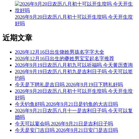
今天不可以拆墙
根据该日的黄历信息分析可得，2026年7月14日为黑道日，就
2026年9月20日农历八月初十可以开生坟吗 今天开生坟
民间说法来看，黑道日不利行事，若这一日拆墙，可能会有不
好吗
好的影响， 但黑道日并不是完全忌讳拆墙，若怕带来不好的
影响，云玥取名网请您可以另选个黄道吉日进行哦。
近期文章
每日五行穿衣指南
2026年12月16日出生饶姓男孩名字字大全
【大吉色】白色、金黄、银色、灰色、米白
2026年12月16日出生的夔姓男宝宝起名字推荐
2026年9月19日农历八月初九可以祈福吗 今天黄历查询
被今天五行生。寓意容易得到贵人的帮助，事事顺心如意。人
2026年9月19日农历八月初九是吉利日子吗 今天可以签
缘和异性缘也会变得非常好，对身边的人来说显得格外有魅
约吗
力。可以借助五行的影响，充分发挥自己的才能。
今天是下聘礼是吉日吗 2026年9月19日下聘礼好吗
2026年9月20日农历八月初十可以开生坟吗 今天开生坟
【次吉色】黄色、咖色、棕色、褐色、橙黄
好吗
今天钓鱼好吗 2026年9月21日是钓鱼的大吉日吗
与今天五行同。寓意幸运眷顾，做事顺利，有助于合作和谈判
2026年9月21日农历八月十一是吉利日子吗 今天可以复
的进行，实现共赢。这是一个很好的机会，不要犹豫，勇敢迈
婚吗
出你的步伐，相信会有好的结果。
今天可以宴会吗 2026年9月21日是吉利日子吗
【平平色】绿色、青色、青绿、翠绿
今天是安门吉日吗 2026年9月21日安门是吉日吗