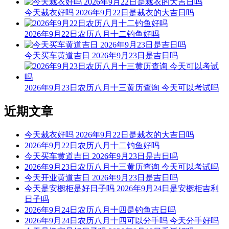
火亦安太。
今天裁衣好吗 2026年9月22日是裁衣的大吉日吗
结婚嫁娶宜慎用，见官词讼可为吉；开山放水有阻碍，参看时
2026年9月22日农历八月十二钓鱼好吗
通至有益。
今天买车黄道吉日 2026年9月23日是吉日吗
今天不可以入宅
根据该日的黄历信息分析可得，2026年7月13日为黑道日，就
民间说法来看，黑道日不利行事，若这一日入宅，可能会有不
2026年9月23日农历八月十三黄历查询 今天可以考试吗
好的影响， 但黑道日并不是完全忌讳入宅，若怕带来不好的
影响，云玥取名网请您可以另选个黄道吉日进行哦。
近期文章
每日五行穿衣指南
今天裁衣好吗 2026年9月22日是裁衣的大吉日吗
【大吉色】绿色、青色、青绿、翠绿
2026年9月22日农历八月十二钓鱼好吗
今天买车黄道吉日 2026年9月23日是吉日吗
被今天五行生。寓意容易得到贵人的帮助，事事顺心如意。人
2026年9月23日农历八月十三黄历查询 今天可以考试吗
缘和异性缘也会变得非常好，对身边的人来说显得格外有魅
今天开业黄道吉日 2026年9月23日是吉日吗
力。可以借助五行的影响，充分发挥自己的才能。
今天是安橱柜是好日子吗 2026年9月24日是安橱柜吉利
日子吗
【次吉色】黑色、蓝色
2026年9月24日农历八月十四是钓鱼吉日吗
2026年9月24日农历八月十四可以分手吗 今天分手好吗
与今天五行同。寓意幸运眷顾，做事顺利，有助于合作和谈判