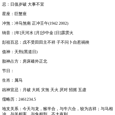
忌：日值岁破 大事不宜
星座：巨蟹座
冲煞：冲马煞南 正冲壬午(1942 2002)
纳音：[年]天河水 [月]沙中金 [日]霹雳火
彭祖百忌：戊不受田田主不祥 子不问卜自惹祸殃
值神：天刑(黑道日)
胎神占方：房床碓外正北
节日：
生肖：属马
凶神宜忌：月破 大耗 灾煞 天火 厌对 招摇 五虚
儒略历：2461234.5
地支关系：今天与龙，猴半合，与牛六合，较为吉祥；与马相
冲，与羊相害，与兔相刑，不太有利。