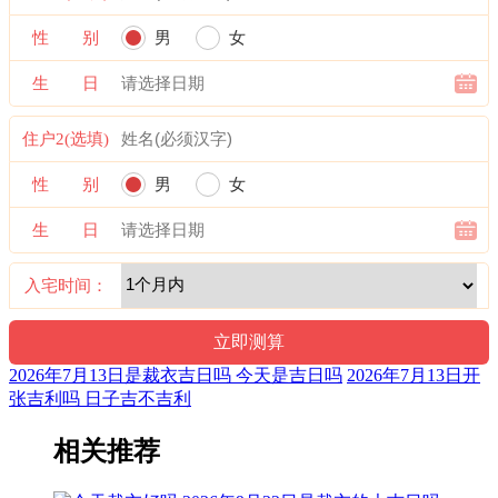
六曜，又称孔明六曜星、小六壬，是中国传统历法中的一种注
性 别
男
女
文。后来传至日本，并于当地流行，而在中国影响日渐式微。
生 日
财神：正北 月名：仲夏 太岁位：正南
易经卦象：水雷屯 推荐吉时：寅，卯，巳，申，戌，亥
住户2(选填)
福神：正北 月支：未土 年太岁：文哲
性 别
男
女
九星：三碧轩辕木星(安) 二十八宿：西方毕宿毕月乌(吉)
生 日
喜神：东南 月令：乙未 日禄：巳命互禄 癸命进禄
入宅时间：
十二值日：执执位 — 吉：：吉：俗称“小黄道日”。吉。依古
籍观点，此日宜建屋、种植、捕捉；忌移居、出行、开
业。“执”有“执行、施行，掌握、控制，捉拿、拘捕”等意，建
房、种植、捕捉与此类意思相近，而移居、出行、开业则与其
2026年7月13日是裁衣吉日吗 今天是吉日吗
2026年7月13日开
相差较远，故有“执日宜建屋、种植、捕捉；忌移居、出行、
张吉利吗 日子吉不吉利
开业”之说。
相关推荐
诗云：
执日威仪总等权，得遇之星出大贤；捉贼擒盗马到成，入宅进