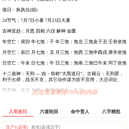
值日：执执位(凶)
24节气：7月7日小暑 7月23日大暑
吉神宜趋：月恩 四相 六仪 解神 金匮
年空亡：寅卯 年七煞：子 年三煞：煞北 三煞亥子丑 壬癸坐煞
月空亡：辰巳 月七煞：丑 月三煞：煞西 三煞申酉戌 庚辛坐煞
日空亡：午未 日七煞：午 日三煞：煞南 三煞巳午未 丙丁坐煞
十二值神：天刑 — 凶：俗称“大黑道日”。古籍云：天刑星，
利于出师，战无不克，其它动作谋为皆不宜用，大忌词讼。
阳贵神：东北 月相：晓月 岁破位：正北
点击查看剩余76%的内容
阴贵神：西南 物候：蟋蟀居壁 犯太岁：马,鼠,牛,兔
六曜：先负 — 平(早晚吉，白天凶)：依古籍观点，寓意上午
入宅吉日
六道轮回
命中贵人
八字精批
凶，下午吉。与先胜相反，此日不宜轻举妄动，做事要慢半
拍。
住户1(必填)