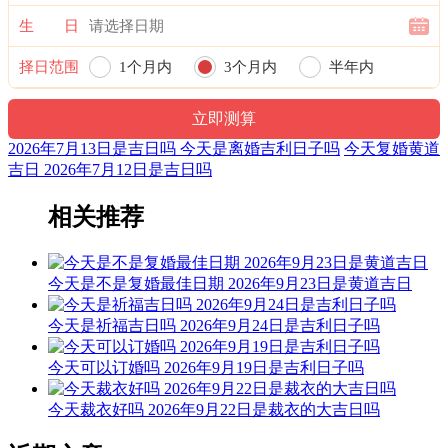
九星：四绿招摇木星(安) 二十八宿：西方昴宿昴日鸡(凶)
生 日
十二值日：定执位 — 吉：：俗称“小黄道日”。吉。依古籍观
择日范围
1个月内
3个月内
半年内
点，此日宜晏饮、协议，忌医疗、诉讼及选将出师。晏饮是为
了固定某种关系和达成某种共识，协议则是对双方的约定，
一年内
故“定”日宜晏饮、协议；医疗、诉讼和出师则需随机应变，墨
守定规的做法是注定要以失败而告终的，故“定”日忌医疗、诉
2026年7月13日是吉日吗 今天是离婚吉利日子吗
今天复婚黄道
讼和出师。
吉日 2026年7月12日是吉日吗
诗云：
相关推荐
定可魁货及安床，结婚合和百代昌；安葬平基亦可用，不宜见
官说短长。
今天是不是复婚最佳日期 2026年9月23日是黄道吉日
修造用之相无虑，粮解逢之都不良；入宅作灶莫大意，如有紫
薇亦无妨。
今天是祈福吉日吗 2026年9月24日是吉利日子吗
福神：正东 月支：未土 年太岁：文哲
今天可以订婚吗 2026年9月19日是吉利日子吗
阴贵神：正西 物候：蟋蟀居壁 犯太岁：马,鼠,牛,兔
今天裁衣好吗 2026年9月22日是裁衣的大吉日吗
六曜：友引 — 平(早晚吉，白天凶)：依古籍观点，寓意早晚
吉，白天凶。