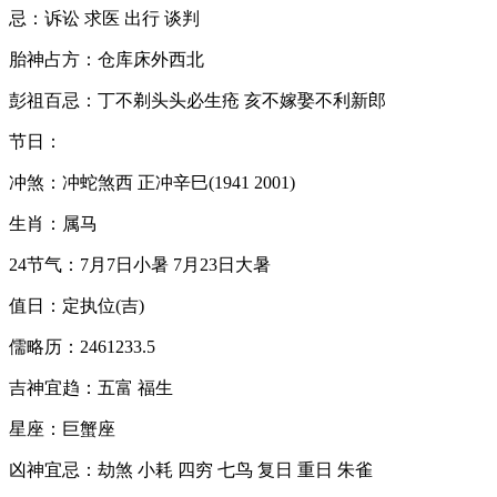
忌：诉讼 求医 出行 谈判
胎神占方：仓库床外西北
彭祖百忌：丁不剃头头必生疮 亥不嫁娶不利新郎
节日：
冲煞：冲蛇煞西 正冲辛巳(1941 2001)
生肖：属马
24节气：7月7日小暑 7月23日大暑
值日：定执位(吉)
儒略历：2461233.5
吉神宜趋：五富 福生
星座：巨蟹座
凶神宜忌：劫煞 小耗 四穷 七鸟 复日 重日 朱雀