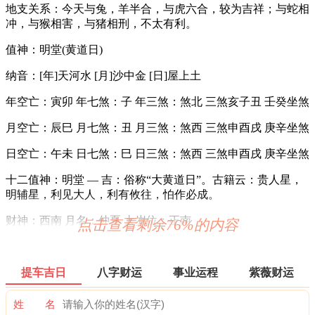
地支关系：今天与兔，羊半合，与虎六合，较为吉祥；与蛇相
冲，与猴相害，与猪相刑，不太有利。
值神：明堂(黄道日)
纳音：[年]天河水 [月]沙中金 [日]屋上土
年空亡：寅卯 年七煞：子 年三煞：煞北 三煞亥子丑 壬癸坐煞
月空亡：辰巳 月七煞：丑 月三煞：煞西 三煞申酉戌 庚辛坐煞
日空亡：午未 日七煞：巳 日三煞：煞西 三煞申酉戌 庚辛坐煞
十二值神：明堂 — 吉：俗称“大黄道日”。古籍云：贵人星，
明辅星，利见大人，利有攸往，怕作必成。
财神：西南 月名：仲夏 太岁位：正南
点击查看剩余76%的内容
易经卦象：雷地豫 推荐吉时：子，丑，卯，午，申，酉
阳贵神：西北 月相：残月 岁破位：正北
提车吉日
八字财运
事业运程
紫薇财运
喜神：正南 月令：乙未 日禄：午命互禄 壬命进禄
姓 名