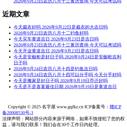
2026年9月23日农历八月十三黄历查询 今天可以考试吗
阳贵神：西北 月相：残月 岁破位：正北
近期文章
财神：西南 月名：仲夏 太岁位：正南
今天不可以出行
今天裁衣好吗 2026年9月22日是裁衣的大吉日吗
2026年9月22日农历八月十二钓鱼好吗
根据该日的黄历信息分析可得，2026年7月12日的黄历“忌”中
今天买车黄道吉日 2026年9月23日是吉日吗
有出行，因此2026年7月12日不可以出行，可能会有不好的影
2026年9月23日农历八月十三黄历查询 今天可以考试吗
响， 不利于出行的顺利进行，所以不推荐在2026年7月12日进
今天开业黄道吉日 2026年9月23日是吉日吗
行出行这一事项，云玥取名网请您另外择日进行。
今天是安橱柜是好日子吗 2026年9月24日是安橱柜吉利
日子吗
每日五行穿衣指南
2026年9月24日农历八月十四是钓鱼吉日吗
【大吉色】绿色、青色、青绿、翠绿
2026年9月24日农历八月十四可以分手吗 今天分手好吗
今天是搬家是好日子吗 2026年9月19日乔迁好吗
被今天五行生。寓意容易得到贵人的帮助，事事顺心如意。人
今天是不是喜宴最佳日期 2026年9月19日是黄道吉日
缘和异性缘也会变得非常好，对身边的人来说显得格外有魅
力。可以借助五行的影响，充分发挥自己的才能。
Copyright © 2025 名字屋 www.gqfkz.cn ICP备案号：
赣ICP
【次吉色】黑色、蓝色
备20008530号-3
与今天五行同。寓意幸运眷顾，做事顺利，有助于合作和谈判
法律声明：网站部分内容来源于网络，如果不慎侵犯了您的权
的进行，实现共赢。这是一个很好的机会，不要犹豫，勇敢迈
益，请与我们联系！我们会在30个工作日内处理。