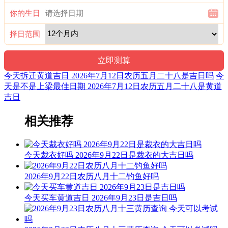
福神：正东 月支：未土 年太岁：文哲
你的生日
九星：四绿招摇木星(安) 二十八宿：西方昴宿昴日鸡(凶)
择日范围
阴贵神：正西 物候：蟋蟀居壁 犯太岁：马,鼠,牛,兔
易经卦象：雷地豫 推荐吉时：子，丑，卯，午，申，酉
今天拆迁黄道吉日 2026年7月12日农历五月二十八是吉日吗
今
十二值日：定执位 — 吉：：俗称“小黄道日”。吉。依古籍观
天是不是上梁最佳日期 2026年7月12日农历五月二十八是黄道
点，此日宜晏饮、协议，忌医疗、诉讼及选将出师。晏饮是为
吉日
了固定某种关系和达成某种共识，协议则是对双方的约定，
故“定”日宜晏饮、协议；医疗、诉讼和出师则需随机应变，墨
相关推荐
守定规的做法是注定要以失败而告终的，故“定”日忌医疗、诉
讼和出师。
今天裁衣好吗 2026年9月22日是裁衣的大吉日吗
诗云：
定可魁货及安床，结婚合和百代昌；安葬平基亦可用，不宜见
2026年9月22日农历八月十二钓鱼好吗
官说短长。
今天买车黄道吉日 2026年9月23日是吉日吗
修造用之相无虑，粮解逢之都不良；入宅作灶莫大意，如有紫
薇亦无妨。