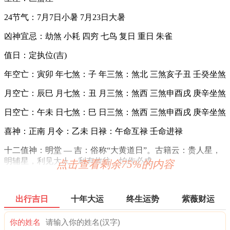
24节气：7月7日小暑 7月23日大暑
凶神宜忌：劫煞 小耗 四穷 七鸟 复日 重日 朱雀
值日：定执位(吉)
年空亡：寅卯 年七煞：子 年三煞：煞北 三煞亥子丑 壬癸坐煞
月空亡：辰巳 月七煞：丑 月三煞：煞西 三煞申酉戌 庚辛坐煞
日空亡：午未 日七煞：巳 日三煞：煞西 三煞申酉戌 庚辛坐煞
喜神：正南 月令：乙未 日禄：午命互禄 壬命进禄
十二值神：明堂 — 吉：俗称“大黄道日”。古籍云：贵人星，
明辅星，利见大人，利有攸往，怕作必成。
点击查看剩余75%的内容
六曜：友引 — 平(早晚吉，白天凶)：依古籍观点，寓意早晚
吉，白天凶。
出行吉日
十年大运
终生运势
紫薇财运
六曜，又称孔明六曜星、小六壬，是中国传统历法中的一种注
文。后来传至日本，并于当地流行，而在中国影响日渐式微。
你的姓名