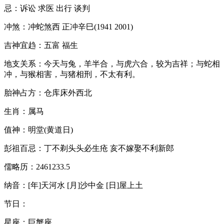
忌：诉讼 求医 出行 谈判
冲煞：冲蛇煞西 正冲辛巳(1941 2001)
吉神宜趋：五富 福生
地支关系：今天与兔，羊半合，与虎六合，较为吉祥；与蛇相
冲，与猴相害，与猪相刑，不太有利。
胎神占方：仓库床外西北
生肖：属马
值神：明堂(黄道日)
彭祖百忌：丁不剃头头必生疮 亥不嫁娶不利新郎
儒略历：2461233.5
纳音：[年]天河水 [月]沙中金 [日]屋上土
节日：
星座：巨蟹座