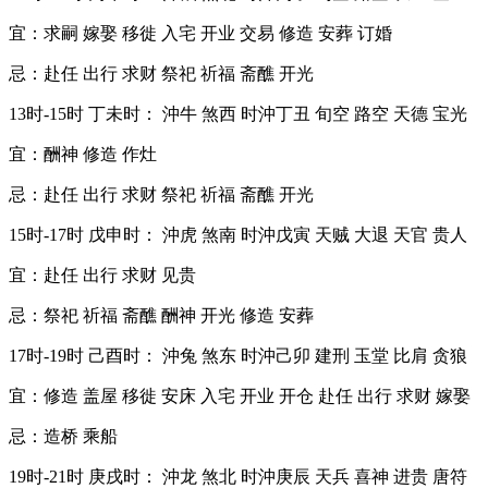
宜：求嗣 嫁娶 移徙 入宅 开业 交易 修造 安葬 订婚
忌：赴任 出行 求财 祭祀 祈福 斋醮 开光
13时-15时 丁未时： 沖牛 煞西 时沖丁丑 旬空 路空 天德 宝光
宜：酬神 修造 作灶
忌：赴任 出行 求财 祭祀 祈福 斋醮 开光
15时-17时 戊申时： 沖虎 煞南 时沖戊寅 天贼 大退 天官 贵人
宜：赴任 出行 求财 见贵
忌：祭祀 祈福 斋醮 酬神 开光 修造 安葬
17时-19时 己酉时： 沖兔 煞东 时沖己卯 建刑 玉堂 比肩 贪狼
宜：修造 盖屋 移徙 安床 入宅 开业 开仓 赴任 出行 求财 嫁娶
忌：造桥 乘船
19时-21时 庚戌时： 沖龙 煞北 时沖庚辰 天兵 喜神 进贵 唐符