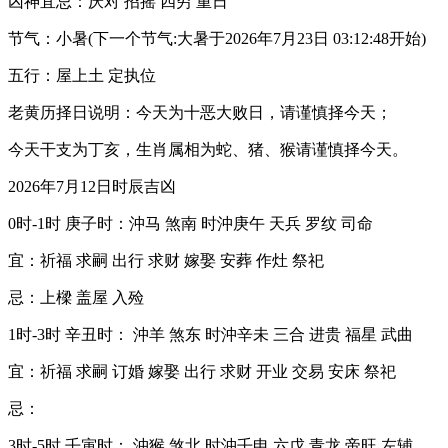
凶神宜忌：厌对 招摇 四穷 重日
节气：小暑(下一个节气:大暑于2026年7月23日 03:12:48开始)
五行：屋上土 定执位
老黄历择日说明：今天为十恶大败日，请谨慎择今天；
今天干支为丁亥，生肖属相为蛇、猪、猴请谨慎择今天。
2026年7月12日时辰吉凶
0时-1时 庚子时：沖马 煞南 时沖庚午 天兵 罗纹 司命
宜：祈福 求嗣 出行 求财 嫁娶 安葬 作灶 祭祀
忌：上樑 盖屋 入殓
1时-3时 辛丑时： 沖羊 煞东 时沖辛未 三合 进贵 福星 武曲
宜：祈福 求嗣 订婚 嫁娶 出行 求财 开业 交易 安床 祭祀
忌：
3时-5时 壬寅时： 沖猴 煞北 时沖壬申 六戊 青龙 帝旺 左辅