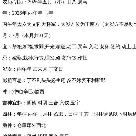
农历/阴历：2026年五月（小）廿八 属马
年：2026年 丙午年 马年
丙午年太岁为文哲大将军，太岁方位为正南方（太岁方不易动
月：7月（本月共31天）
宜：祭祀,祈福,求嗣,开光,领证,动工,买车,入宅,安床,签约,动土,
忌：嫁娶,栽种,行丧,理发,修坟,行丧,作灶
岁次：丙午年 乙未月 丁亥日
彭祖百忌：丁不剃头头必生疮 亥不嫁娶不利新郎
冲：沖蛇(辛巳)煞西
吉神宜趋：阴德 时阴 三合 六仪 玉宇
四柱：年柱 丙午，月柱 乙未，日柱 丁亥，时柱请见以下时辰
胎神：仓库床外西北