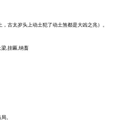
土，古太岁头上动土犯了动土煞都是大凶之兆）。
上梁,挂匾,纳畜
格局。