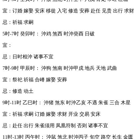
宜：订婚 嫁娶 安床 移徙 入宅 修造 安葬 赴任 见贵 出行 求财
忌：祈福 求嗣
5时-7时 癸卯时： 沖鸡 煞西 时沖癸酉 日破
宜：
忌：日时相沖 诸事不宜
7时-9时 甲辰时： 沖狗 煞南 时沖甲戍 地兵 天地 武曲
宜：祭祀 祈福 合嵴 嫁娶 安葬
忌：修造 动土
9时-11时 乙巳时： 沖猪 煞东 时沖乙亥 不遇 朱雀 三合 木星
宜：祈福 求嗣 订婚 嫁娶 求财 开业 交易 安床
忌：赴任 出行 朱雀须用 凤凰符制 否则 诸事不宜
11时-13时 丙午时： 沖鼠 煞北 时沖丙子 旬空 路空 长生 金匮