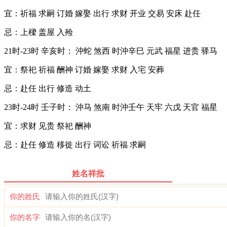
宜：祈福 求嗣 订婚 嫁娶 出行 求财 开业 交易 安床 赴任
忌：上樑 盖屋 入殓
21时-23时 辛亥时： 沖蛇 煞西 时沖辛巳 元武 福星 进贵 驿马
宜：祭祀 祈福 酬神 订婚 嫁娶 求财 入宅 安葬
忌：赴任 出行 修造 动土
23时-24时 壬子时： 沖马 煞南 时沖壬午 天牢 六戊 天官 福星
宜：求财 见贵 祭祀 酬神
忌：赴任 修造 移徙 出行 词讼 祈福 求嗣
姓名祥批
你的姓氏
你的名字