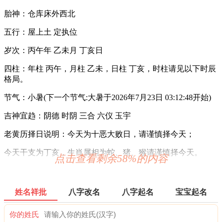
胎神：仓库床外西北
五行：屋上土 定执位
岁次：丙午年 乙未月 丁亥日
四柱：年柱 丙午，月柱 乙未，日柱 丁亥，时柱请见以下时辰
格局。
节气：小暑(下一个节气:大暑于2026年7月23日 03:12:48开始)
吉神宜趋：阴德 时阴 三合 六仪 玉宇
老黄历择日说明：今天为十恶大败日，请谨慎择今天；
今天干支为丁亥，生肖属相为蛇、猪、猴请谨慎择今天。
点击查看剩余58%的内容
2026年7月12日时辰吉凶
0时-1时 庚子时：沖马 煞南 时沖庚午 天兵 罗纹 司命
姓名祥批
八字改名
八字起名
宝宝起名
宜：祈福 求嗣 出行 求财 嫁娶 安葬 作灶 祭祀
你的姓氏