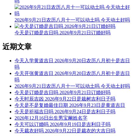
吗
忌：修造 动土
9时-11时 乙巳时： 沖猪 煞东 时沖乙亥 不遇 朱雀 三合 木星
2026年9月21日农历八月十一可以动土吗 今天动土好吗
宜：祈福 求嗣 订婚 嫁娶 求财 开业 交易 安床
今天是订婚是吉日吗 2026年9月21日订婚好吗
忌：赴任 出行 朱雀须用 凤凰符制 否则 诸事不宜
近期文章
11时-13时 丙午时： 沖鼠 煞北 时沖丙子 旬空 路空 长生 金匮
宜：求嗣 嫁娶 移徙 入宅 开业 交易 修造 安葬 订婚
今天入学黄道吉日 2026年9月20日农历八月初十是吉日
吗
忌：赴任 出行 求财 祭祀 祈福 斋醮 开光
今天开张黄道吉日 2026年9月20日农历八月初十是吉日
13时-15时 丁未时： 沖牛 煞西 时沖丁丑 旬空 路空 天德 宝光
吗
2026年9月21日农历八月十一可以动土吗 今天动土好吗
宜：酬神 修造 作灶
今天是订婚是吉日吗 2026年9月21日订婚好吗
今天时辰吉凶 2026年9月22日是栽树吉利日子吗
忌：赴任 出行 求财 祭祀 祈福 斋醮 开光
今天是不是复婚最佳日期 2026年9月23日是黄道吉日
今天是祈福吉日吗 2026年9月24日是吉利日子吗
15时-17时 戊申时： 沖虎 煞南 时沖戊寅 天贼 大退 天官 贵人
2026年12月16日出生男宝阚姓名字
今天可以订婚吗 2026年9月19日是吉利日子吗
宜：赴任 出行 求财 见贵
今天裁衣好吗 2026年9月22日是裁衣的大吉日吗
忌：祭祀 祈福 斋醮 酬神 开光 修造 安葬