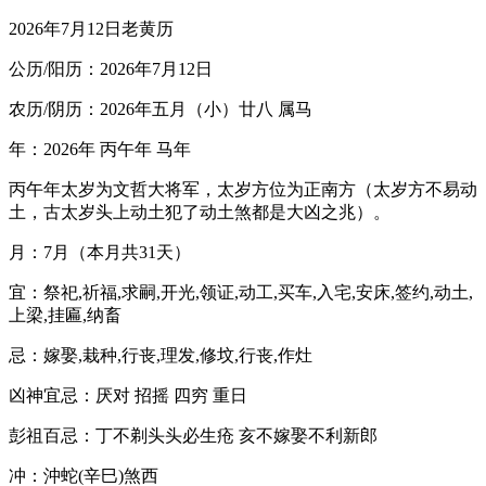
2026年7月12日老黄历
公历/阳历：2026年7月12日
农历/阴历：2026年五月（小）廿八 属马
年：2026年 丙午年 马年
丙午年太岁为文哲大将军，太岁方位为正南方（太岁方不易动
土，古太岁头上动土犯了动土煞都是大凶之兆）。
月：7月（本月共31天）
宜：祭祀,祈福,求嗣,开光,领证,动工,买车,入宅,安床,签约,动土,
上梁,挂匾,纳畜
忌：嫁娶,栽种,行丧,理发,修坟,行丧,作灶
凶神宜忌：厌对 招摇 四穷 重日
彭祖百忌：丁不剃头头必生疮 亥不嫁娶不利新郎
冲：沖蛇(辛巳)煞西