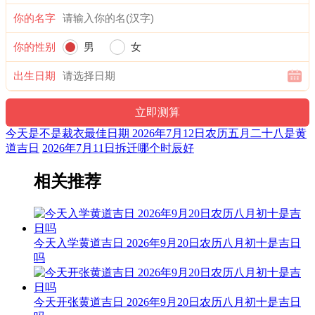
忌：上樑 盖屋 入殓
你的名字
1时-3时 辛丑时： 沖羊 煞东 时沖辛未 三合 进贵 福星 武曲
你的性别
男
女
宜：祈福 求嗣 订婚 嫁娶 出行 求财 开业 交易 安床 祭祀
出生日期
忌：
3时-5时 壬寅时： 沖猴 煞北 时沖壬申 六戊 青龙 帝旺 左辅
今天是不是裁衣最佳日期 2026年7月12日农历五月二十八是黄
宜：订婚 嫁娶 安床 移徙 入宅 修造 安葬 赴任 见贵 出行 求财
道吉日
2026年7月11日拆迁哪个时辰好
忌：祈福 求嗣
相关推荐
5时-7时 癸卯时： 沖鸡 煞西 时沖癸酉 日破
宜：
忌：日时相沖 诸事不宜
今天入学黄道吉日 2026年9月20日农历八月初十是吉日
吗
7时-9时 甲辰时： 沖狗 煞南 时沖甲戍 地兵 天地 武曲
宜：祭祀 祈福 合嵴 嫁娶 安葬
今天开张黄道吉日 2026年9月20日农历八月初十是吉日