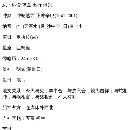
忌：诉讼 求医 出行 谈判
冲煞：冲蛇煞西 正冲辛巳(1941 2001)
纳音：[年]天河水 [月]沙中金 [日]屋上土
值日：定执位(吉)
星座：巨蟹座
儒略历：2461233.5
值神：明堂(黄道日)
生肖：属马
地支关系：今天与兔，羊半合，与虎六合，较为吉祥；与蛇相
冲，与猴相害，与猪相刑，不太有利。
胎神占方：仓库床外西北
吉神宜趋：五富 福生
节日：