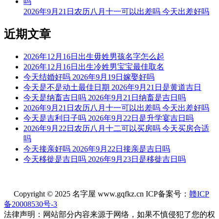
2026年9月21日农历八月十一可以出差吗 今天出差好吗
修造用之相无虑，粮解逢之都不良；入宅作灶莫大意，如有紫
薇亦无妨。
近期文章
今天可以剃胎发
2026年12月16日出生毋姓男孩名字怎么起
根据该日的黄历信息分析可得，2026年7月12日为黄道日，黄
2026年12月16日出生冷姓男宝宝最佳取名
道日即是民间的黄道吉日， 吉日办事可一顺百顺，对事情有
今天结婚好吗 2026年9月19日嫁娶好吗
着正向积极的促进作用，因此2026年7月12日可以剃胎发，可
今天是不是动土最佳日期 2026年9月21日是黄道吉日
以选择2026年7月12日进行剃胎发的事宜，云玥取名网祝您剃
今天是纳畜吉日吗 2026年9月21日纳畜是吉日吗
胎发日顺利。
2026年9月21日农历八月十一可以出差吗 今天出差好吗
今天是吉利日子吗 2026年9月22日是升学宴吉日吗
每日五行穿衣指南
2026年9月22日农历八月十二可以买房吗 今天买房合适
【大吉色】绿色、青色、青绿、翠绿
吗
今天接亲好吗 2026年9月22日接亲是吉日吗
被今天五行生。寓意容易得到贵人的帮助，事事顺心如意。人
今天移徙是吉日吗 2026年9月23日是移徙吉日吗
缘和异性缘也会变得非常好，对身边的人来说显得格外有魅
力。可以借助五行的影响，充分发挥自己的才能。
Copyright © 2025 名字屋 www.gqfkz.cn ICP备案号：
赣ICP
【次吉色】黑色、蓝色
备20008530号-3
与今天五行同。寓意幸运眷顾，做事顺利，有助于合作和谈判
法律声明：网站部分内容来源于网络，如果不慎侵犯了您的权