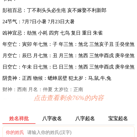
彭祖百忌：丁不剃头头必生疮 亥不嫁娶不利新郎
24节气：7月7日小暑 7月23日大暑
凶神宜忌：劫煞 小耗 四穷 七鸟 复日 重日 朱雀
年空亡：寅卯 年七煞：子 年三煞：煞北 三煞亥子丑 壬癸坐煞
月空亡：辰巳 月七煞：丑 月三煞：煞西 三煞申酉戌 庚辛坐煞
日空亡：午未 日七煞：巳 日三煞：煞西 三煞申酉戌 庚辛坐煞
阴贵神：正西 物候：蟋蟀居壁 犯太岁：马,鼠,牛,兔
财神：西南 月名：仲夏 太岁位：正南
点击查看剩余76%的内容
喜神：正南 月令：乙未 日禄：午命互禄 壬命进禄
六曜：友引 — 平(早晚吉，白天凶)：依古籍观点，寓意早晚
吉，白天凶。
姓名祥批
八字改名
八字起名
宝宝起名
六曜，又称孔明六曜星、小六壬，是中国传统历法中的一种注
你的姓氏
文。后来传至日本，并于当地流行，而在中国影响日渐式微。