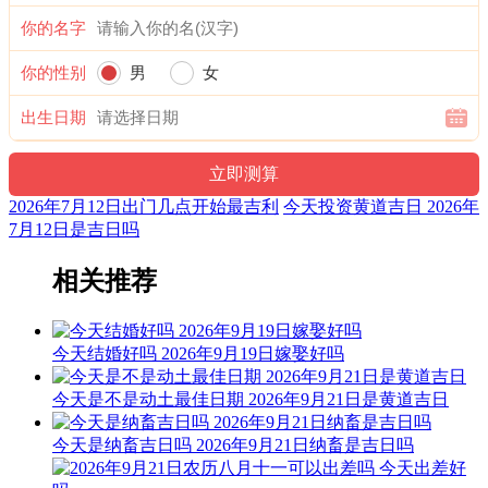
你的名字
九星：四绿招摇木星(安) 二十八宿：西方昴宿昴日鸡(凶)
你的性别
男
女
十二值神：明堂 — 吉：俗称“大黄道日”。古籍云：贵人星，
明辅星，利见大人，利有攸往，怕作必成。
出生日期
易经卦象：雷地豫 推荐吉时：子，丑，卯，午，申，酉
阳贵神：西北 月相：残月 岁破位：正北
2026年7月12日出门几点开始最吉利
今天投资黄道吉日 2026年
福神：正东 月支：未土 年太岁：文哲
7月12日是吉日吗
十二值日：定执位 — 吉：：俗称“小黄道日”。吉。依古籍观
相关推荐
点，此日宜晏饮、协议，忌医疗、诉讼及选将出师。晏饮是为
了固定某种关系和达成某种共识，协议则是对双方的约定，
故“定”日宜晏饮、协议；医疗、诉讼和出师则需随机应变，墨
今天结婚好吗 2026年9月19日嫁娶好吗
守定规的做法是注定要以失败而告终的，故“定”日忌医疗、诉
讼和出师。
今天是不是动土最佳日期 2026年9月21日是黄道吉日
诗云：
今天是纳畜吉日吗 2026年9月21日纳畜是吉日吗
定可魁货及安床，结婚合和百代昌；安葬平基亦可用，不宜见
官说短长。