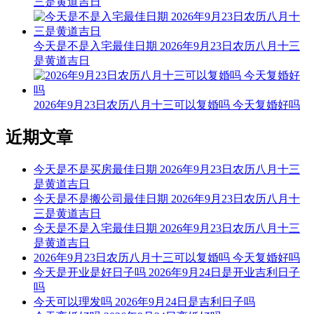
三是黄道吉日
领证 大事勿用 针刺 沐浴 嫁娶
冲煞：冲虎煞南
今天是不是入宅最佳日期 2026年9月23日农历八月十三
时冲：庚寅
是黄道吉日
吉神：天恩 要安 时德 天赦
2026年9月23日农历八月十三可以复婚吗 今天复婚好吗
【酉时】[17:00-18:59]
近期文章
时辰宜：纳婿 领证 开仓库 乔迁 移徒 动土 纳畜 起基 嫁娶 针
刺 开池 入学 扫墓
今天是不是买房最佳日期 2026年9月23日农历八月十三
时辰忌：提车 开业 理发 启攒 立卷 进人口 合寿木 塞穴 纳采
是黄道吉日
扫舍 剃头 迁坟 安葬 远回 穿井 谢土 搬家
今天是不是搬公司最佳日期 2026年9月23日农历八月十
三是黄道吉日
冲煞：冲兔煞东
今天是不是入宅最佳日期 2026年9月23日农历八月十三
时冲：辛卯
是黄道吉日
2026年9月23日农历八月十三可以复婚吗 今天复婚好吗
吉神：吉期 敬安
今天是开业是好日子吗 2026年9月24日是开业吉利日子
吗
【亥时】[21:00-22:59]
今天可以理发吗 2026年9月24日是吉利日子吗