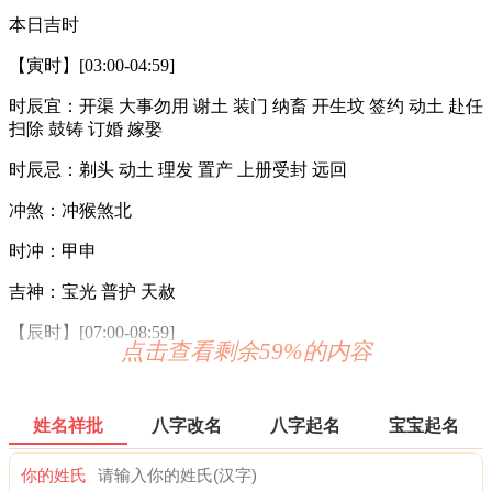
本日吉时
【寅时】[03:00-04:59]
时辰宜：开渠 大事勿用 谢土 装门 纳畜 开生坟 签约 动土 赴任
扫除 鼓铸 订婚 嫁娶
时辰忌：剃头 动土 理发 置产 上册受封 远回
冲煞：冲猴煞北
时冲：甲申
吉神：宝光 普护 天赦
【辰时】[07:00-08:59]
点击查看剩余59%的内容
时辰宜：挂匾 斋醮 出行 进人口 会亲友
时辰忌：开工 结婚 开渠 鼓铸 针刺 合帐 求子 祭祖 解除 鼓铸
姓名祥批
八字改名
八字起名
宝宝起名
破屋坏垣 动土
你的姓氏
冲煞：冲狗煞南