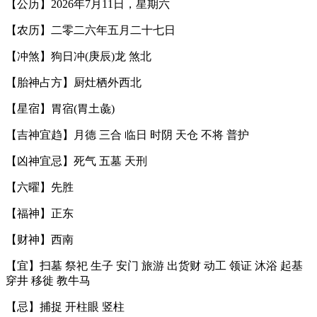
【公历】2026年7月11日，星期六
【农历】二零二六年五月二十七日
【冲煞】狗日冲(庚辰)龙 煞北
【胎神占方】厨灶栖外西北
【星宿】胃宿(胃土彘)
【吉神宜趋】月德 三合 临日 时阴 天仓 不将 普护
【凶神宜忌】死气 五墓 天刑
【六曜】先胜
【福神】正东
【财神】西南
【宜】扫墓 祭祀 生子 安门 旅游 出货财 动工 领证 沐浴 起基
穿井 移徙 教牛马
【忌】捕捉 开柱眼 竖柱