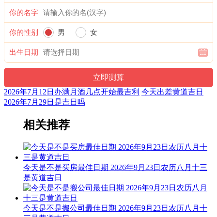
时冲：丙戌
你的名字
吉神：天恩 母仓 福德 时阴
你的性别
男
女
【巳时】[09:00-10:59]
出生日期
时辰宜：教牛马 伐木 问名 开张 立卷 裁衣 扫除 结婚 迁坟 纳
财 竖柱 安葬 起基
2026年7月12日办满月酒几点开始最吉利
今天出差黄道吉日
时辰忌：冠笄 启攒 开业 赴任 牧养 畋猎 进人口 动土 打猎 下
2026年7月29日是吉日吗
葬 栽种 买房 补垣 入殓 求医疗病 祭祀 掘井 取鱼 冠笄
冲煞：冲猪煞东
相关推荐
时冲：丁亥
吉神：守日
今天是不是买房最佳日期 2026年9月23日农历八月十三
【申时】[15:00-16:59]
是黄道吉日
时辰宜：下葬 合寿木 纳婿 出火 塑绘 拆卸 渡水 解除
今天是不是搬公司最佳日期 2026年9月23日农历八月十
时辰忌：整甲 动工 立卷 开业 筑堤防 求医疗病 求嗣 订盟 掘井