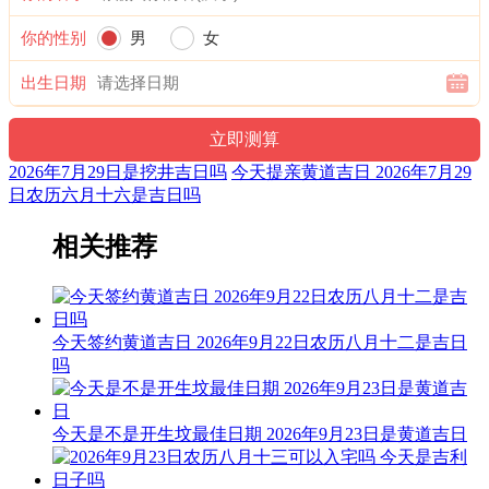
阴贵神：东北 物候：土润溽暑 犯太岁：马,鼠,牛,兔
你的性别
男
女
六曜：先负 — 平(早晚吉，白天凶)：依古籍观点，寓意上午
凶，下午吉。与先胜相反，此日不宜轻举妄动，做事要慢半
出生日期
拍。
六曜，又称孔明六曜星、小六壬，是中国传统历法中的一种注
文。后来传至日本，并于当地流行，而在中国影响日渐式微。
2026年7月29日是挖井吉日吗
今天提亲黄道吉日 2026年7月29
日农历六月十六是吉日吗
福神：东南 月支：未土 年太岁：文哲
相关推荐
十二值日：收执位 — 凶：：俗称“小黑道日”。凶。依古籍观
点，此日有利于收获之事，开始的事业则不利，忌出行、葬
礼。出行为许多事情的起点，往往意味诸多开始，而葬礼是活
人为死者送行，故“收”日忌出行、葬礼。
今天签约黄道吉日 2026年9月22日农历八月十二是吉日
诗云：
吗
收日收债莫放出，谋管利市要不得；埋葬子孙得近贵，婚事夫
妻百年福。
今天是不是开生坟最佳日期 2026年9月23日是黄道吉日
开门放水作天井，动工之后疾病生；倘若开山去放炮，阎王喊
你二三声。