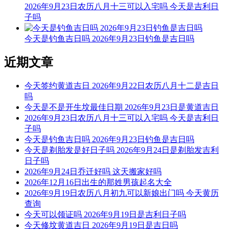
2026年9月23日农历八月十三可以入宅吗 今天是吉利日
子吗
今天不可以安灶
根据该日的黄历信息分析可得，2026年7月29日为黑道日，就
今天是钓鱼吉日吗 2026年9月23日钓鱼是吉日吗
民间说法来看，黑道日不利行事，若这一日安灶，可能会有不
好的影响， 但黑道日并不是完全忌讳安灶，若怕带来不好的
近期文章
影响，云玥取名网请您可以另选个黄道吉日进行哦。
今天签约黄道吉日 2026年9月22日农历八月十二是吉日
每日五行穿衣指南
吗
【大吉色】白色、金黄、银色、灰色、米白
今天是不是开生坟最佳日期 2026年9月23日是黄道吉日
2026年9月23日农历八月十三可以入宅吗 今天是吉利日
被今天五行生。寓意容易得到贵人的帮助，事事顺心如意。人
子吗
缘和异性缘也会变得非常好，对身边的人来说显得格外有魅
今天是钓鱼吉日吗 2026年9月23日钓鱼是吉日吗
力。可以借助五行的影响，充分发挥自己的才能。
今天是剃胎发是好日子吗 2026年9月24日是剃胎发吉利
日子吗
【次吉色】黄色、咖色、棕色、褐色、橙黄
2026年9月24日乔迁好吗 这天搬家好吗
2026年12月16日出生的那姓男孩起名大全
与今天五行同。寓意幸运眷顾，做事顺利，有助于合作和谈判
2026年9月19日农历八月初九可以新娘出门吗 今天黄历
的进行，实现共赢。这是一个很好的机会，不要犹豫，勇敢迈
查询
出你的步伐，相信会有好的结果。
今天可以领证吗 2026年9月19日是吉利日子吗
【平平色】绿色、青色、青绿、翠绿
今天修坟黄道吉日 2026年9月19日是吉日吗