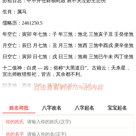
彭祖百忌：甲不开仓财物耗散 辰不哭泣必主悲伤
生肖：属马
儒略历：2461250.5
年空亡：寅卯 年七煞：子 年三煞：煞北 三煞亥子丑 壬癸坐煞
月空亡：辰巳 月七煞：丑 月三煞：煞西 三煞申酉戌 庚辛坐煞
日空亡：寅卯 日七煞：戌 日三煞：煞南 三煞巳午未 丙丁坐煞
十二值神：白虎 — 凶：俗称“大黑道日”。古籍云：天杀星，
宜出师畋猎祭祀，皆吉，其余都不利。
阳贵神：西南 月相：既望月 岁破位：正北
点击查看剩余75%的内容
易经卦象：火泽睽 推荐吉时：丑，辰，午，未，戌，亥
喜神：东北 月令：乙未 日禄：寅命互禄
姓名祥批
八字改名
八字起名
宝宝起名
财神：东北 月名：季夏 太岁位：正南
你的姓氏
九星：五黄天符土星(凶) 二十八宿：东方箕宿箕水豹(吉)
你的名字