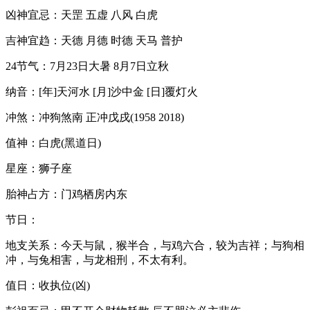
凶神宜忌：天罡 五虚 八风 白虎
吉神宜趋：天德 月德 时德 天马 普护
24节气：7月23日大暑 8月7日立秋
纳音：[年]天河水 [月]沙中金 [日]覆灯火
冲煞：冲狗煞南 正冲戊戌(1958 2018)
值神：白虎(黑道日)
星座：狮子座
胎神占方：门鸡栖房内东
节日：
地支关系：今天与鼠，猴半合，与鸡六合，较为吉祥；与狗相
冲，与兔相害，与龙相刑，不太有利。
值日：收执位(凶)