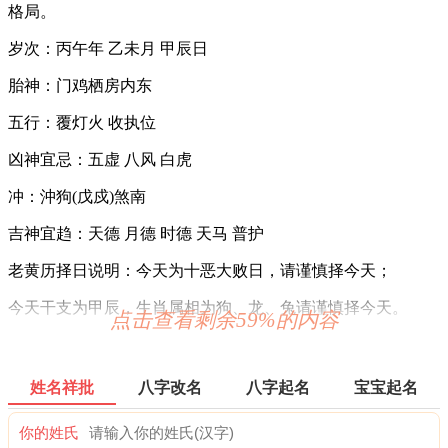
格局。
岁次：丙午年 乙未月 甲辰日
胎神：门鸡栖房内东
五行：覆灯火 收执位
凶神宜忌：五虚 八风 白虎
冲：沖狗(戊戍)煞南
吉神宜趋：天德 月德 时德 天马 普护
老黄历择日说明：今天为十恶大败日，请谨慎择今天；
今天干支为甲辰，生肖属相为狗、龙、兔请谨慎择今天。
点击查看剩余59%的内容
2026年7月29日时辰吉凶
0时-1时 甲子时：沖马 煞南 时沖甲午 地兵 青龙 帝旺 贪狼
姓名祥批
八字改名
八字起名
宝宝起名
宜：祈福 订婚 嫁娶 安床 移徙 入宅 安葬 求嗣 赴任 出行 求财
你的姓氏