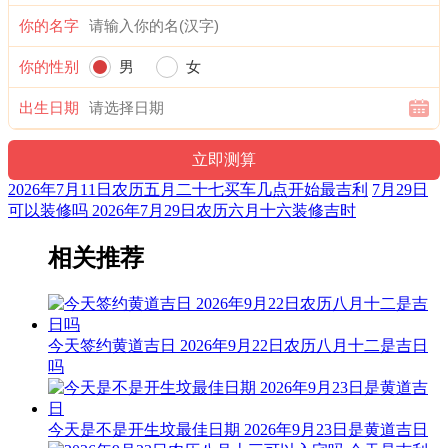
忌：修造 动土
你的名字
1时-3时 乙丑时： 沖羊 煞东 时沖乙未 狗食 明堂 进贵
你的性别
男
女
宜：修造 盖屋 移徙 作灶 安床 入宅 开业 求嗣 订婚 嫁娶
出生日期
忌：祭祀 祈福 斋醮 酬神
3时-5时 丙寅时： 沖猴 煞北 时沖丙申 路空 大退 六壬
2026年7月11日农历五月二十七买车几点开始最吉利
7月29日
宜：
可以装修吗 2026年7月29日农历六月十六装修吉时
忌：祭祀 祈福 斋醮 开光 赴任 出行
相关推荐
5时-7时 丁卯时： 沖鸡 煞西 时沖丁酉 朱雀 路空 贵人 贪狼
宜：酬神 求财 见贵 订婚 嫁娶 修造 安葬 青龙
忌：朱雀须用 凤凰符制 否则 诸事不宜 祭祀 祈福 斋醮 开光 赴
今天签约黄道吉日 2026年9月22日农历八月十二是吉日
任 出行
吗
7时-9时 戊辰时： 沖狗 煞南 时沖戊戍 旬空 金匮 福星 右弼
今天是不是开生坟最佳日期 2026年9月23日是黄道吉日
宜：祈福 订婚 嫁娶 开业 安葬 祭祀 见贵