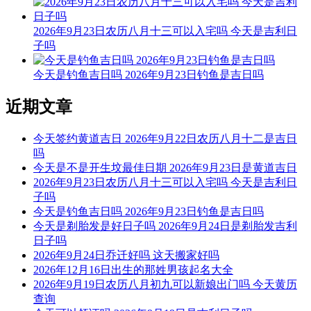
忌：赴任 出行 求财
2026年9月23日农历八月十三可以入宅吗 今天是吉利日
9时-11时 己巳时： 沖猪 煞东 时沖己亥 贼兵 贵人 天德 宝光
子吗
宜：出行 求财 见贵 订婚 嫁娶 修造 安葬 青龙
今天是钓鱼吉日吗 2026年9月23日钓鱼是吉日吗
忌：祭祀 祈福 斋醮 酬神
近期文章
11时-13时 庚午时： 沖鼠 煞北 时沖庚子 天兵 白虎 三合 喜神
今天签约黄道吉日 2026年9月22日农历八月十二是吉日
宜：祈福 求嗣 订婚 嫁娶 出行 求财 开业 交易 安床
吗
今天是不是开生坟最佳日期 2026年9月23日是黄道吉日
忌：上樑 盖屋 入殓 白虎须用 麒麟符制 否则 诸事不宜
2026年9月23日农历八月十三可以入宅吗 今天是吉利日
13时-15时 辛未时： 沖牛 煞西 时沖辛丑 天赦 国印 玉堂 武曲
子吗
今天是钓鱼吉日吗 2026年9月23日钓鱼是吉日吗
宜：修造 入宅 安葬 赴任 出行 求财 见贵 嫁娶 进人口 移徙 祭
今天是剃胎发是好日子吗 2026年9月24日是剃胎发吉利
祀 祈福 求嗣 斋醮
日子吗
2026年9月24日乔迁好吗 这天搬家好吗
忌：
2026年12月16日出生的那姓男孩起名大全
2026年9月19日农历八月初九可以新娘出门吗 今天黄历
15时-17时 壬申时： 沖虎 煞南 时沖壬寅 日破
查询