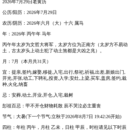
2026年7月29日老黄历
公历/阳历：2026年7月29日
农历/阴历：2026年六月（大）十六 属马
年：2026年 丙午年 马年
丙午年太岁为文哲大将军，太岁方位为正南方（太岁方不易动
土，古太岁头上动土犯了动土煞都是大凶之兆）。
月：7月（本月共31天）
宜：提亲,签约,嫁娶,移徙,入宅,出行,祭祀,祈福,出差,新娘出门,
开光,开张,动工,下聘礼,投资,入学,安灶,上梁,买车,盖房,签约,栽
种,火化,纳畜
忌：安葬,动土,开业,开仓,入宅,栽树
彭祖百忌：甲不开仓财物耗散 辰不哭泣必主重丧
节气：大暑(下一个节气:立秋于2026年8月7日 19:42:26开始)
四柱：年柱 丙午，月柱 乙未，日柱 甲辰，时柱请见以下时辰