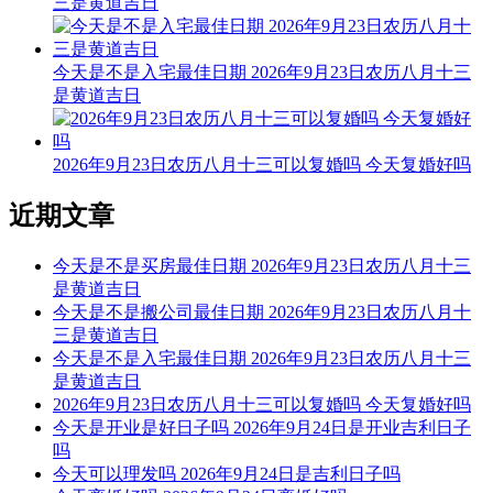
三是黄道吉日
阳贵神：西南 月相：既望月 岁破位：正北
今天是不是入宅最佳日期 2026年9月23日农历八月十三
今天不可以耕种
是黄道吉日
根据该日的黄历信息分析可得，2026年7月29日为黑道日，就
民间说法来看，黑道日不利行事，若这一日耕种，可能会有不
好的影响， 但黑道日并不是完全忌讳耕种，若怕带来不好的
2026年9月23日农历八月十三可以复婚吗 今天复婚好吗
影响，云玥取名网请您可以另选个黄道吉日进行哦。
近期文章
每日五行穿衣指南
【大吉色】白色、金黄、银色、灰色、米白
今天是不是买房最佳日期 2026年9月23日农历八月十三
是黄道吉日
被今天五行生。寓意容易得到贵人的帮助，事事顺心如意。人
今天是不是搬公司最佳日期 2026年9月23日农历八月十
缘和异性缘也会变得非常好，对身边的人来说显得格外有魅
三是黄道吉日
力。可以借助五行的影响，充分发挥自己的才能。
今天是不是入宅最佳日期 2026年9月23日农历八月十三
是黄道吉日
【次吉色】黄色、咖色、棕色、褐色、橙黄
2026年9月23日农历八月十三可以复婚吗 今天复婚好吗
今天是开业是好日子吗 2026年9月24日是开业吉利日子
与今天五行同。寓意幸运眷顾，做事顺利，有助于合作和谈判
吗
的进行，实现共赢。这是一个很好的机会，不要犹豫，勇敢迈
今天可以理发吗 2026年9月24日是吉利日子吗
出你的步伐，相信会有好的结果。