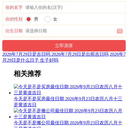
喜神：东北 月令：乙未 日禄：寅命互禄
你的名字
九星：五黄天符土星(凶) 二十八宿：东方箕宿箕水豹(吉)
你的性别
男
女
十二值日：收执位 — 凶：：俗称“小黑道日”。凶。依古籍观
出生日期
点，此日有利于收获之事，开始的事业则不利，忌出行、葬
礼。出行为许多事情的起点，往往意味诸多开始，而葬礼是活
人为死者送行，故“收”日忌出行、葬礼。
2026年7月29日是吉日吗 2026年7月29日是出殡吉日吗
2026年7
诗云：
月29日是什么日子 生子好吗
收日收债莫放出，谋管利市要不得；埋葬子孙得近贵，婚事夫
妻百年福。
相关推荐
开门放水作天井，动工之后疾病生；倘若开山去放炮，阎王喊
你二三声。
今天是不是买房最佳日期 2026年9月23日农历八月十三
阴贵神：东北 物候：土润溽暑 犯太岁：马,鼠,牛,兔
是黄道吉日
十二值神：白虎 — 凶：俗称“大黑道日”。古籍云：天杀星，
宜出师畋猎祭祀，皆吉，其余都不利。
今天是不是搬公司最佳日期 2026年9月23日农历八月十
福神：东南 月支：未土 年太岁：文哲