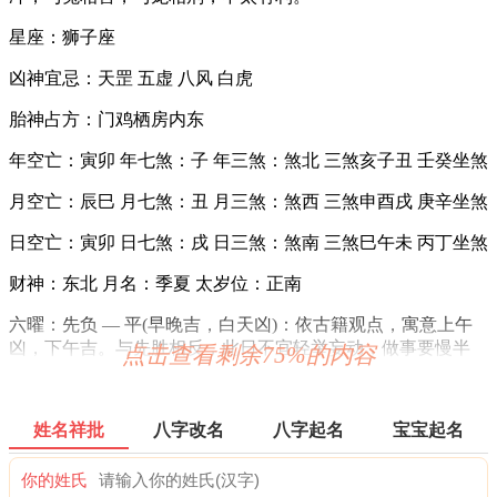
星座：狮子座
凶神宜忌：天罡 五虚 八风 白虎
胎神占方：门鸡栖房内东
年空亡：寅卯 年七煞：子 年三煞：煞北 三煞亥子丑 壬癸坐煞
月空亡：辰巳 月七煞：丑 月三煞：煞西 三煞申酉戌 庚辛坐煞
日空亡：寅卯 日七煞：戌 日三煞：煞南 三煞巳午未 丙丁坐煞
财神：东北 月名：季夏 太岁位：正南
六曜：先负 — 平(早晚吉，白天凶)：依古籍观点，寓意上午
凶，下午吉。与先胜相反，此日不宜轻举妄动，做事要慢半
点击查看剩余75%的内容
拍。
六曜，又称孔明六曜星、小六壬，是中国传统历法中的一种注
姓名祥批
八字改名
八字起名
宝宝起名
文。后来传至日本，并于当地流行，而在中国影响日渐式微。
易经卦象：火泽睽 推荐吉时：丑，辰，午，未，戌，亥
你的姓氏