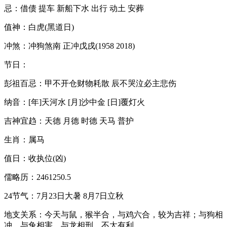
忌：借债 提车 新船下水 出行 动土 安葬
值神：白虎(黑道日)
冲煞：冲狗煞南 正冲戊戌(1958 2018)
节日：
彭祖百忌：甲不开仓财物耗散 辰不哭泣必主悲伤
纳音：[年]天河水 [月]沙中金 [日]覆灯火
吉神宜趋：天德 月德 时德 天马 普护
生肖：属马
值日：收执位(凶)
儒略历：2461250.5
24节气：7月23日大暑 8月7日立秋
地支关系：今天与鼠，猴半合，与鸡六合，较为吉祥；与狗相
冲，与兔相害，与龙相刑，不太有利。